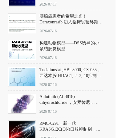
子清单
2026-07-17
胰腺癌患者的希望之光！
Daraxonrasib 迈入临床试验终期阶
段
2026-07-16
构建动物模型——DSS诱导的小
鼠结肠炎模型
2026-07-16
Tucidinostat ,HBI-8000, CS-055，
西达本胺 HDAC1, 2, 3, 10抑制剂
(CAS#1616493-44-7 目录号
2026-07-16
D808567) - DKM活性分子
Anlotinib (AL3818)
dihydrochloride ，安罗替尼，
ALTN、 Anlotinib、 Anlotinib
2026-07-16
Hydrochloride实验方法步骤SOP
RMC-6291：新一代
KRASG12C(ON)口服抑制剂，
RMC-6291