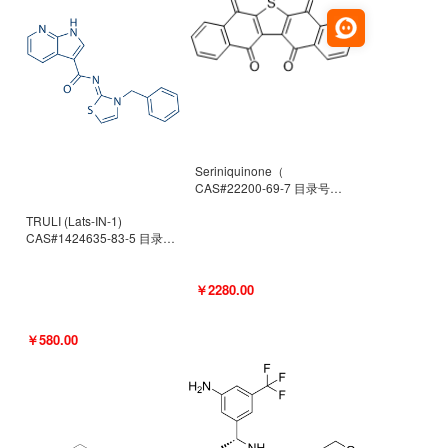
Seriniquinone（
CAS#22200-69-7 目录号
D940363）
TRULI (Lats-IN-1)
CAS#1424635-83-5 目录号
D801061
￥2280.00
￥580.00