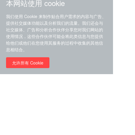
本网站使用 cookie
我们使用 Cookie 来制作贴合用户需求的内容与广告、
提供社交媒体功能以及分析我们的流量。我们还会与
社交媒体、广告和分析合作伙伴分享您对我们网站的
ZDZ-553， compound 22a，
使用情况，这些合作伙伴可能会将此类信息与您提供
STAT1抑制剂 目录号
给他们或他们在您使用其服务的过程中收集的其他信
RMC-6291 (Elironrasib)
D9181792
息相结合。
（CAS#2641998-63-0 目录
号D8001606）
允许所有 Cookie
￥8960.00
￥2580.00