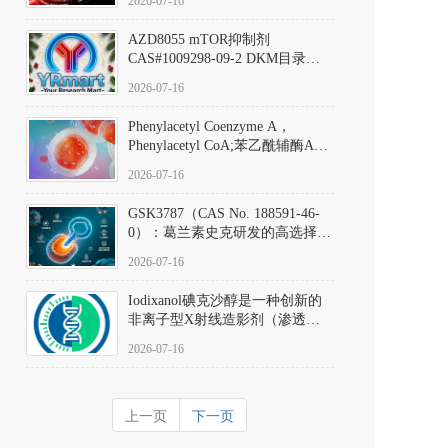
2026-07-16
(Elironrasib)CAS#2641998-63-0
AZD8055 mTOR抑制剂
CAS#1009298-09-2 DKM目录号
D801555：一种强效双靶向mTOR
2026-07-16
激酶抑制剂的深度剖析
Phenylacetyl Coenzyme A，
Phenylacetyl CoA;苯乙酰辅酶A
CAS#7532-39-0 目录号D944626
2026-07-16
GSK3787（CAS No. 188591-46-
0）：葛兰素史克研发的高选择
性、不可逆共价PPARδ特异性拮
2026-07-16
抗剂，被广泛视为研究PPARδ核
受体生理功能、信号通路验证及
Iodixanol碘克沙醇是一种创新的
靶点药理机制的金标准化学探
非离子型X射线造影剂（渗透压
针。
290 mOsm/kg），也是目前唯一
2026-07-16
在血管内给药时与血浆等渗的临
床可用造影剂。Iodixanol其CAS
号为92339-11-2
上一页
下一页