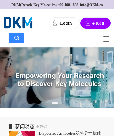
DKM(Decode Key Molecules) 
400-168-1698
  info@DKM.cn
Login
￥0.00
T
o
g
g
l
e
n
a
v
i
g
a
t
i
o
新闻动态
/NEWS
n
Bispecific Antibodies双特异性抗体