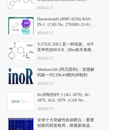
（CAS号：301836-41-9；货号：
2026-07-17
D801067）
Daraxonrasib (RMC-6236) RAS-
IN-2（CAS No. 2765081-21-6）：
体外与体内药理学评价方法，靶
2026-07-17
向KRAS/NRAS/HRAS的广谱RAS
抑制剂
Y-27632 2HCl 是一种高效、ATP
竞争性的ROCK（Rho相关卷曲螺
旋蛋白激酶）选择性抑制剂，可
2026-07-17
同等抑制ROCK1与ROCK2；其通
过精准嵌入激酶的ATP结合位点
Abemaciclib (阿贝西利)：深度解
发挥抑制作用，对ROCK1和
码新一代CDK4/6靶向抑制剂
ROCK2的解离常数（Ki）分别为
140 nM和300 nM；在众多丝氨酸/
2026-07-17
苏氨酸激酶（如PKC、MLCK）
中，其靶向ROCK的选择性超过
Src抑制剂PP 2 (AG 1879), AG
200倍，凸显出优异的分子特异
1879, AGL 1879（CAS No.
性。
172889-27-9）｜货号 D807008｜
2026-07-17
应用指南
全球十大突破性疾病靶点：重塑
创新药研发格局，附最新候选分