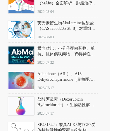
（bsAbs）全面解析：肿瘤治疗的
突破性进展及获批药物全景
2026-08-04
荧光素衍生物AkaLumine盐酸盐
（CAS#2558205-28-8）对重组萤
火虫荧光素酶（Fluc）的米氏常
2026-08-03
数（Km）为2.06 μM；其近红外
发光特性赋予优异的组织穿透能
横向对比：小分子靶向药物、单
力，大幅增强成像信噪比，从而
抗、抗体偶联药物、双特异性抗
实现活体动物模型中极低给药剂
体与CAR-T细胞治疗的技术特征
量下的高灵敏度、非侵入式生物
2026-07-22
及应用瓶颈
发光动态追踪。
Ailanthone（AIL）、Δ13-
Dehydrochaparrinone（臭椿酮/臭
椿苦酮），CAS No. 981-15-7，
2026-07-17
DKM货号 D806885
盐酸阿霉素（Doxorubicin
Hydrochloride）：生物活性解
析、实验操作指南与溶液配制规
2026-07-17
范
SB431542：兼具ALK5与TGFβ受
体拮抗活性的双靶点抑制剂