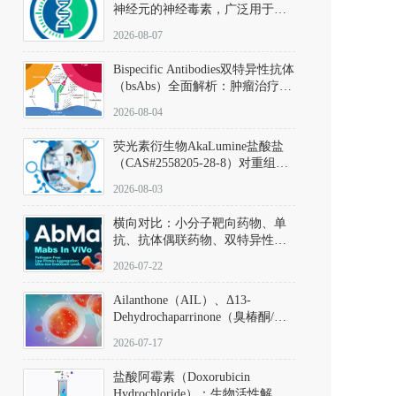
神经元的神经毒素，广泛用于构
建帕金森病动物模型。该化合物
2026-08-07
以盐酸盐形式存在，可触发线粒
体介导的神经元凋亡。其经典应
Bispecific Antibodies双特异性抗体
用即为选择性损毁中脑黑质致密
（bsAbs）全面解析：肿瘤治疗的
部多巴胺能神经元，从而可靠模
突破性进展及获批药物全景
拟帕金森病的核心病理与行为表
2026-08-04
型。
荧光素衍生物AkaLumine盐酸盐
（CAS#2558205-28-8）对重组萤
火虫荧光素酶（Fluc）的米氏常
2026-08-03
数（Km）为2.06 μM；其近红外
发光特性赋予优异的组织穿透能
横向对比：小分子靶向药物、单
力，大幅增强成像信噪比，从而
抗、抗体偶联药物、双特异性抗
实现活体动物模型中极低给药剂
体与CAR-T细胞治疗的技术特征
量下的高灵敏度、非侵入式生物
2026-07-22
及应用瓶颈
发光动态追踪。
Ailanthone（AIL）、Δ13-
Dehydrochaparrinone（臭椿酮/臭
椿苦酮），CAS No. 981-15-7，
2026-07-17
DKM货号 D806885
盐酸阿霉素（Doxorubicin
Hydrochloride）：生物活性解