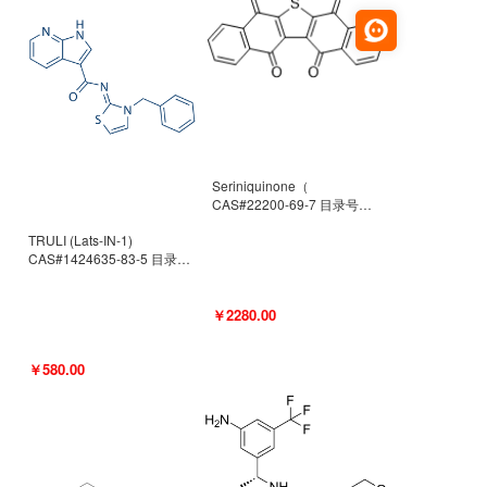
Seriniquinone（
CAS#22200-69-7 目录号
D940363）
TRULI (Lats-IN-1)
CAS#1424635-83-5 目录号
D801061
￥2280.00
￥580.00