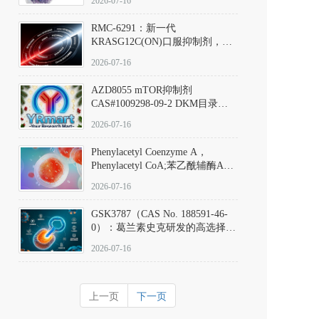
2026-07-16
Hydrochloride实验方法步骤SOP
RMC-6291：新一代
KRASG12C(ON)口服抑制剂，
RMC-6291
2026-07-16
(Elironrasib)CAS#2641998-63-0
AZD8055 mTOR抑制剂
CAS#1009298-09-2 DKM目录号
D801555：一种强效双靶向mTOR
2026-07-16
激酶抑制剂的深度剖析
Phenylacetyl Coenzyme A，
Phenylacetyl CoA;苯乙酰辅酶A
CAS#7532-39-0 目录号D944626
2026-07-16
GSK3787（CAS No. 188591-46-
0）：葛兰素史克研发的高选择
性、不可逆共价PPARδ特异性拮
2026-07-16
抗剂，被广泛视为研究PPARδ核
受体生理功能、信号通路验证及
靶点药理机制的金标准化学探
上一页
下一页
针。