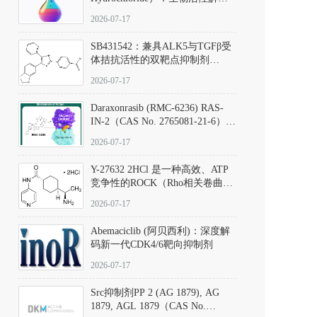
析、实验操作指南与溶液配制规
2026-07-17
范
SB431542：兼具ALK5与TGFβ受
体拮抗活性的双靶点抑制剂
（CAS号：301836-41-9；货号：
2026-07-17
D801067）
Daraxonrasib (RMC-6236) RAS-
IN-2（CAS No. 2765081-21-6）：
体外与体内药理学评价方法，靶
2026-07-17
向KRAS/NRAS/HRAS的广谱RAS
抑制剂
Y-27632 2HCl 是一种高效、ATP
竞争性的ROCK（Rho相关卷曲螺
旋蛋白激酶）选择性抑制剂，可
2026-07-17
同等抑制ROCK1与ROCK2；其通
过精准嵌入激酶的ATP结合位点
Abemaciclib (阿贝西利)：深度解
发挥抑制作用，对ROCK1和
码新一代CDK4/6靶向抑制剂
ROCK2的解离常数（Ki）分别为
140 nM和300 nM；在众多丝氨酸/
2026-07-17
苏氨酸激酶（如PKC、MLCK）
中，其靶向ROCK的选择性超过
Src抑制剂PP 2 (AG 1879), AG
200倍，凸显出优异的分子特异
1879, AGL 1879（CAS No.