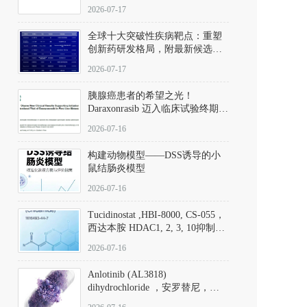
性。
172889-27-9）｜货号 D807008｜
2026-07-17
应用指南
全球十大突破性疾病靶点：重塑
创新药研发格局，附最新候选分
子清单
2026-07-17
胰腺癌患者的希望之光！
Daraxonrasib 迈入临床试验终期阶
段
2026-07-16
构建动物模型——DSS诱导的小
鼠结肠炎模型
2026-07-16
Tucidinostat ,HBI-8000, CS-055，
西达本胺 HDAC1, 2, 3, 10抑制剂
(CAS#1616493-44-7 目录号
2026-07-16
D808567) - DKM活性分子
Anlotinib (AL3818)
dihydrochloride ，安罗替尼，
ALTN、 Anlotinib、 Anlotinib