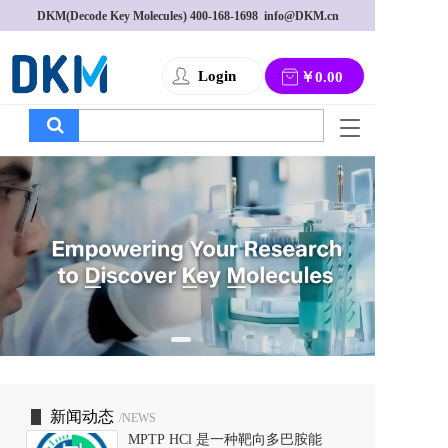
DKM(Decode Key Molecules) 
400-168-1698
  info@DKM.cn
Login
￥0.00
T
o
g
g
l
e
n
a
v
i
g
a
t
i
o
新闻动态
/NEWS
n
MPTP HCl 是一种靶向多巴胺能