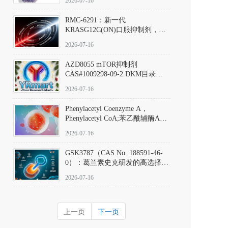
2026-07-16
Hydrochloride实验方法步骤SOP
RMC-6291：新一代
KRASG12C(ON)口服抑制剂，
RMC-6291
2026-07-16
(Elironrasib)CAS#2641998-63-0
AZD8055 mTOR抑制剂
CAS#1009298-09-2 DKM目录号
D801555：一种强效双靶向mTOR
2026-07-16
激酶抑制剂的深度剖析
Phenylacetyl Coenzyme A，
Phenylacetyl CoA;苯乙酰辅酶A
CAS#7532-39-0 目录号D944626
2026-07-16
GSK3787（CAS No. 188591-46-
0）：葛兰素史克研发的高选择
性、不可逆共价PPARδ特异性拮
2026-07-16
抗剂，被广泛视为研究PPARδ核
受体生理功能、信号通路验证及
靶点药理机制的金标准化学探
上一页
下一页
针。