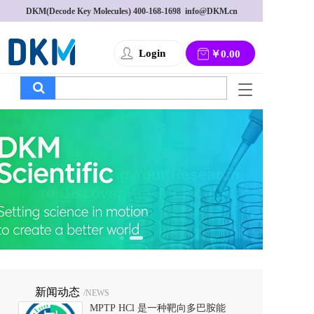
DKM(Decode Key Molecules) 
400-168-1698
  info@DKM.cn
Login
￥0.00
T
o
g
g
l
e
n
a
v
i
g
a
t
i
o
新闻动态
/NEWS
n
MPTP HCl 是一种靶向多巴胺能