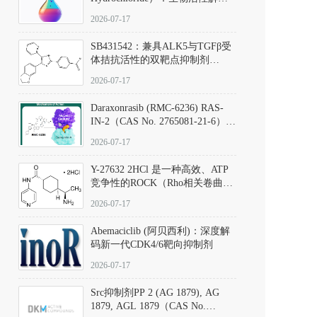
析、实验操作指南与溶液配制规
2026-07-17
范
SB431542：兼具ALK5与TGFβ受
体拮抗活性的双靶点抑制剂
（CAS号：301836-41-9；货号：
2026-07-17
D801067）
Daraxonrasib (RMC-6236) RAS-
IN-2（CAS No. 2765081-21-6）：
体外与体内药理学评价方法，靶
2026-07-17
向KRAS/NRAS/HRAS的广谱RAS
抑制剂
Y-27632 2HCl 是一种高效、ATP
竞争性的ROCK（Rho相关卷曲螺
旋蛋白激酶）选择性抑制剂，可
2026-07-17
同等抑制ROCK1与ROCK2；其通
过精准嵌入激酶的ATP结合位点
Abemaciclib (阿贝西利)：深度解
发挥抑制作用，对ROCK1和
码新一代CDK4/6靶向抑制剂
ROCK2的解离常数（Ki）分别为
140 nM和300 nM；在众多丝氨酸/
2026-07-17
苏氨酸激酶（如PKC、MLCK）
中，其靶向ROCK的选择性超过
Src抑制剂PP 2 (AG 1879), AG
200倍，凸显出优异的分子特异
1879, AGL 1879（CAS No.