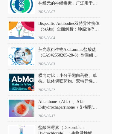
神经元的神经毒素，广泛用于构
建帕金森病动物模型。该化合物
2026-08-07
以盐酸盐形式存在，可触发线粒
体介导的神经元凋亡。其经典应
Bispecific Antibodies双特异性抗体
用即为选择性损毁中脑黑质致密
（bsAbs）全面解析：肿瘤治疗的
部多巴胺能神经元，从而可靠模
突破性进展及获批药物全景
拟帕金森病的核心病理与行为表
2026-08-04
型。
荧光素衍生物AkaLumine盐酸盐
（CAS#2558205-28-8）对重组萤
火虫荧光素酶（Fluc）的米氏常
2026-08-03
数（Km）为2.06 μM；其近红外
发光特性赋予优异的组织穿透能
横向对比：小分子靶向药物、单
力，大幅增强成像信噪比，从而
抗、抗体偶联药物、双特异性抗
实现活体动物模型中极低给药剂
体与CAR-T细胞治疗的技术特征
量下的高灵敏度、非侵入式生物
2026-07-22
及应用瓶颈
发光动态追踪。
Ailanthone（AIL）、Δ13-
Dehydrochaparrinone（臭椿酮/臭
椿苦酮），CAS No. 981-15-7，
2026-07-17
DKM货号 D806885
盐酸阿霉素（Doxorubicin
Hydrochloride）：生物活性解