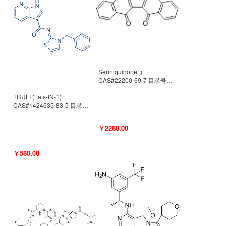
Seriniquinone（
CAS#22200-69-7 目录号
D940363）
TRULI (Lats-IN-1)
CAS#1424635-83-5 目录号
D801061
￥2280.00
￥580.00