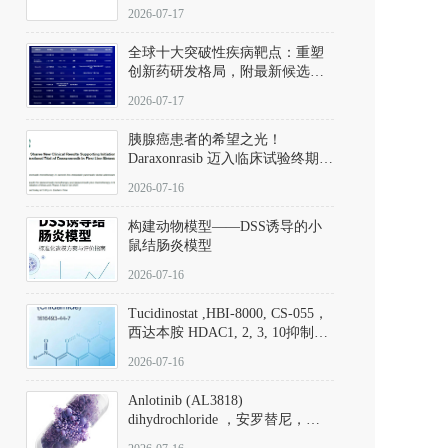
性。
172889-27-9）｜货号 D807008｜
2026-07-17
应用指南
全球十大突破性疾病靶点：重塑
创新药研发格局，附最新候选分
子清单
2026-07-17
胰腺癌患者的希望之光！
Daraxonrasib 迈入临床试验终期阶
段
2026-07-16
构建动物模型——DSS诱导的小
鼠结肠炎模型
2026-07-16
Tucidinostat ,HBI-8000, CS-055，
西达本胺 HDAC1, 2, 3, 10抑制剂
(CAS#1616493-44-7 目录号
2026-07-16
D808567) - DKM活性分子
Anlotinib (AL3818)
dihydrochloride ，安罗替尼，
ALTN、 Anlotinib、 Anlotinib