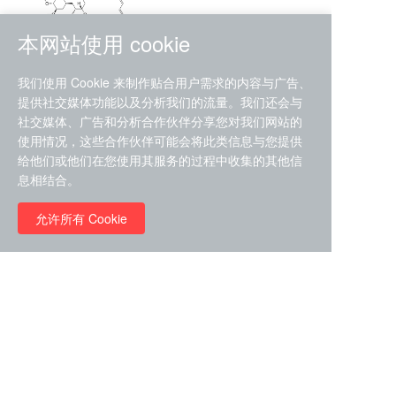
本网站使用 cookie
RMC-4630 (SHP2-IN-7)
我们使用 Cookie 来制作贴合用户需求的内容与广告、
（CAS#2172652-48-9 目录
提供社交媒体功能以及分析我们的流量。我们还会与
号D9063487）
社交媒体、广告和分析合作伙伴分享您对我们网站的
RMC-6272（ Cas
No.:2382769-46-0 目录号
使用情况，这些合作伙伴可能会将此类信息与您提供
D9036531）
给他们或他们在您使用其服务的过程中收集的其他信
￥1850.00
息相结合。
允许所有 Cookie
￥11680.00