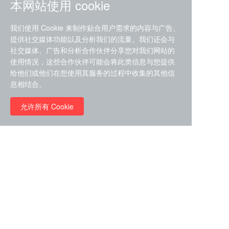
本网站使用 cookie
我们使用 Cookie 来制作贴合用户需求的内容与广告、
提供社交媒体功能以及分析我们的流量。我们还会与
社交媒体、广告和分析合作伙伴分享您对我们网站的
ZDZ-553， compound 22a，
使用情况，这些合作伙伴可能会将此类信息与您提供
STAT1抑制剂 目录号
给他们或他们在您使用其服务的过程中收集的其他信
RMC-6291 (Elironrasib)
D9181792
息相结合。
（CAS#2641998-63-0 目录
号D8001606）
允许所有 Cookie
￥8960.00
￥2580.00