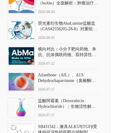
（bsAbs）全面解析：肿瘤治疗的
突破性进展及获批药物全景
2026-08-04
荧光素衍生物AkaLumine盐酸盐
（CAS#2558205-28-8）对重组萤
火虫荧光素酶（Fluc）的米氏常
2026-08-03
数（Km）为2.06 μM；其近红外
发光特性赋予优异的组织穿透能
横向对比：小分子靶向药物、单
力，大幅增强成像信噪比，从而
抗、抗体偶联药物、双特异性抗
实现活体动物模型中极低给药剂
体与CAR-T细胞治疗的技术特征
量下的高灵敏度、非侵入式生物
2026-07-22
及应用瓶颈
发光动态追踪。
Ailanthone（AIL）、Δ13-
Dehydrochaparrinone（臭椿酮/臭
椿苦酮），CAS No. 981-15-7，
2026-07-17
DKM货号 D806885
盐酸阿霉素（Doxorubicin
Hydrochloride）：生物活性解
析、实验操作指南与溶液配制规
2026-07-17
范
SB431542：兼具ALK5与TGFβ受
体拮抗活性的双靶点抑制剂