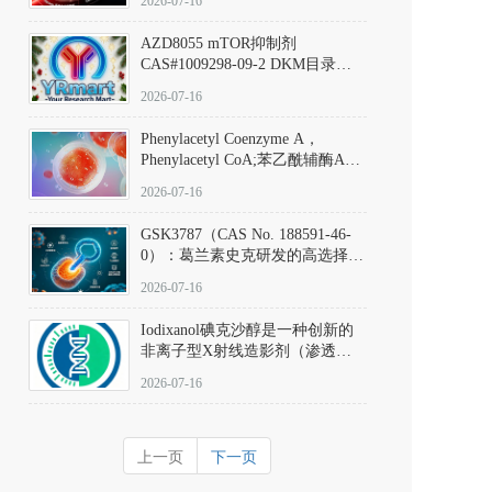
2026-07-16
(Elironrasib)CAS#2641998-63-0
AZD8055 mTOR抑制剂
CAS#1009298-09-2 DKM目录号
D801555：一种强效双靶向mTOR
2026-07-16
激酶抑制剂的深度剖析
Phenylacetyl Coenzyme A，
Phenylacetyl CoA;苯乙酰辅酶A
CAS#7532-39-0 目录号D944626
2026-07-16
GSK3787（CAS No. 188591-46-
0）：葛兰素史克研发的高选择
性、不可逆共价PPARδ特异性拮
2026-07-16
抗剂，被广泛视为研究PPARδ核
受体生理功能、信号通路验证及
Iodixanol碘克沙醇是一种创新的
靶点药理机制的金标准化学探
非离子型X射线造影剂（渗透压
针。
290 mOsm/kg），也是目前唯一
2026-07-16
在血管内给药时与血浆等渗的临
床可用造影剂。Iodixanol其CAS
号为92339-11-2
上一页
下一页