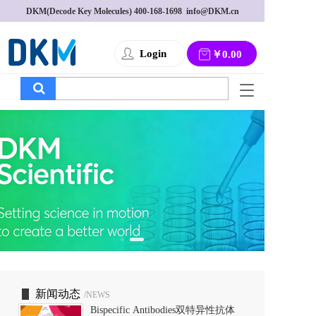
DKM(Decode Key Molecules) 
400-168-1698
  info@DKM.cn
Login
￥0.00
T
o
g
g
l
e
n
a
v
i
g
a
t
i
o
新闻动态
/NEWS
n
Bispecific Antibodies双特异性抗体