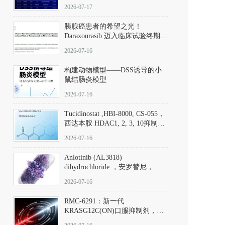
子清单
2026-07-17
胰腺癌患者的希望之光！
Daraxonrasib 迈入临床试验终期阶
段
2026-07-16
构建动物模型——DSS诱导的小
鼠结肠炎模型
2026-07-16
Tucidinostat ,HBI-8000, CS-055，
西达本胺 HDAC1, 2, 3, 10抑制剂
(CAS#1616493-44-7 目录号
2026-07-16
D808567) - DKM活性分子
Anlotinib (AL3818)
dihydrochloride ，安罗替尼，
ALTN、 Anlotinib、 Anlotinib
2026-07-16
Hydrochloride实验方法步骤SOP
RMC-6291：新一代
KRASG12C(ON)口服抑制剂，
RMC-6291