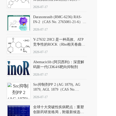
（CAS号：301836-41-9；货号：
2026-07-17
D801067）
Daraxonrasib (RMC-6236) RAS-
IN-2（CAS No. 2765081-21-6）：
体外与体内药理学评价方法，靶
2026-07-17
向KRAS/NRAS/HRAS的广谱RAS
抑制剂
Y-27632 2HCl 是一种高效、ATP
竞争性的ROCK（Rho相关卷曲螺
旋蛋白激酶）选择性抑制剂，可
2026-07-17
同等抑制ROCK1与ROCK2；其通
过精准嵌入激酶的ATP结合位点
Abemaciclib (阿贝西利)：深度解
发挥抑制作用，对ROCK1和
码新一代CDK4/6靶向抑制剂
ROCK2的解离常数（Ki）分别为
140 nM和300 nM；在众多丝氨酸/
2026-07-17
苏氨酸激酶（如PKC、MLCK）
中，其靶向ROCK的选择性超过
Src抑制剂PP 2 (AG 1879), AG
200倍，凸显出优异的分子特异
1879, AGL 1879（CAS No.
性。
172889-27-9）｜货号 D807008｜
2026-07-17
应用指南
全球十大突破性疾病靶点：重塑
创新药研发格局，附最新候选分