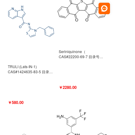
Seriniquinone（
CAS#22200-69-7 目录号
D940363）
TRULI (Lats-IN-1)
CAS#1424635-83-5 目录号
D801061
￥2280.00
￥580.00