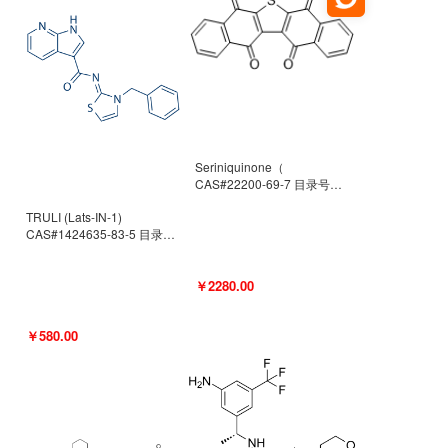
Seriniquinone（
CAS#22200-69-7 目录号
D940363）
TRULI (Lats-IN-1)
CAS#1424635-83-5 目录号
D801061
￥2280.00
￥580.00