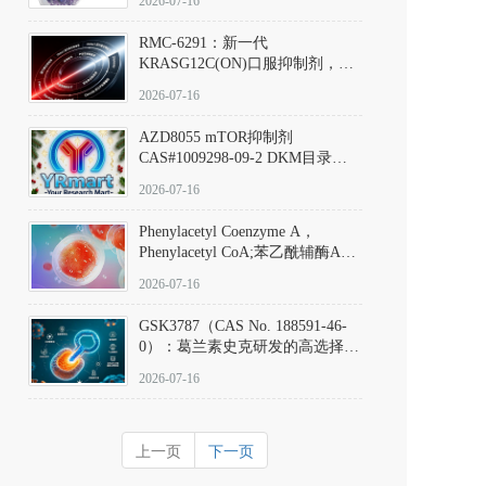
2026-07-16
Hydrochloride实验方法步骤SOP
RMC-6291：新一代
KRASG12C(ON)口服抑制剂，
RMC-6291
2026-07-16
(Elironrasib)CAS#2641998-63-0
AZD8055 mTOR抑制剂
CAS#1009298-09-2 DKM目录号
D801555：一种强效双靶向mTOR
2026-07-16
激酶抑制剂的深度剖析
Phenylacetyl Coenzyme A，
Phenylacetyl CoA;苯乙酰辅酶A
CAS#7532-39-0 目录号D944626
2026-07-16
GSK3787（CAS No. 188591-46-
0）：葛兰素史克研发的高选择
性、不可逆共价PPARδ特异性拮
2026-07-16
抗剂，被广泛视为研究PPARδ核
受体生理功能、信号通路验证及
靶点药理机制的金标准化学探
上一页
下一页
针。