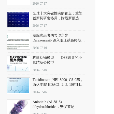
性。
172889-27-9）｜货号 D807008｜
2026-07-17
应用指南
全球十大突破性疾病靶点：重塑
创新药研发格局，附最新候选分
子清单
2026-07-17
胰腺癌患者的希望之光！
Daraxonrasib 迈入临床试验终期阶
段
2026-07-16
构建动物模型——DSS诱导的小
鼠结肠炎模型
2026-07-16
Tucidinostat ,HBI-8000, CS-055，
西达本胺 HDAC1, 2, 3, 10抑制剂
(CAS#1616493-44-7 目录号
2026-07-16
D808567) - DKM活性分子
Anlotinib (AL3818)
dihydrochloride ，安罗替尼，
ALTN、 Anlotinib、 Anlotinib