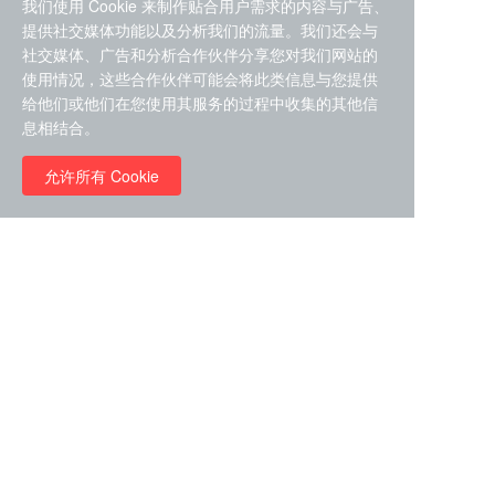
我们使用 Cookie 来制作贴合用户需求的内容与广告、
提供社交媒体功能以及分析我们的流量。我们还会与
社交媒体、广告和分析合作伙伴分享您对我们网站的
使用情况，这些合作伙伴可能会将此类信息与您提供
给他们或他们在您使用其服务的过程中收集的其他信
ZDZ-553， compound 22a，
息相结合。
STAT1抑制剂 目录号
RMC-6291 (Elironrasib)
D9181792
（CAS#2641998-63-0 目录
允许所有 Cookie
号D8001606）
￥8960.00
￥2580.00