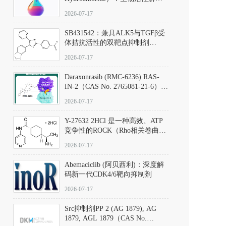
析、实验操作指南与溶液配制规
2026-07-17
范
SB431542：兼具ALK5与TGFβ受
体拮抗活性的双靶点抑制剂
（CAS号：301836-41-9；货号：
2026-07-17
D801067）
Daraxonrasib (RMC-6236) RAS-
IN-2（CAS No. 2765081-21-6）：
体外与体内药理学评价方法，靶
2026-07-17
向KRAS/NRAS/HRAS的广谱RAS
抑制剂
Y-27632 2HCl 是一种高效、ATP
竞争性的ROCK（Rho相关卷曲螺
旋蛋白激酶）选择性抑制剂，可
2026-07-17
同等抑制ROCK1与ROCK2；其通
过精准嵌入激酶的ATP结合位点
Abemaciclib (阿贝西利)：深度解
发挥抑制作用，对ROCK1和
码新一代CDK4/6靶向抑制剂
ROCK2的解离常数（Ki）分别为
140 nM和300 nM；在众多丝氨酸/
2026-07-17
苏氨酸激酶（如PKC、MLCK）
中，其靶向ROCK的选择性超过
Src抑制剂PP 2 (AG 1879), AG
200倍，凸显出优异的分子特异
1879, AGL 1879（CAS No.