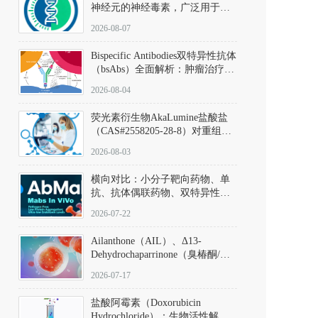
神经元的神经毒素，广泛用于构
建帕金森病动物模型。该化合物
2026-08-07
以盐酸盐形式存在，可触发线粒
体介导的神经元凋亡。其经典应
Bispecific Antibodies双特异性抗体
用即为选择性损毁中脑黑质致密
（bsAbs）全面解析：肿瘤治疗的
部多巴胺能神经元，从而可靠模
突破性进展及获批药物全景
拟帕金森病的核心病理与行为表
2026-08-04
型。
荧光素衍生物AkaLumine盐酸盐
（CAS#2558205-28-8）对重组萤
火虫荧光素酶（Fluc）的米氏常
2026-08-03
数（Km）为2.06 μM；其近红外
发光特性赋予优异的组织穿透能
横向对比：小分子靶向药物、单
力，大幅增强成像信噪比，从而
抗、抗体偶联药物、双特异性抗
实现活体动物模型中极低给药剂
体与CAR-T细胞治疗的技术特征
量下的高灵敏度、非侵入式生物
2026-07-22
及应用瓶颈
发光动态追踪。
Ailanthone（AIL）、Δ13-
Dehydrochaparrinone（臭椿酮/臭
椿苦酮），CAS No. 981-15-7，
2026-07-17
DKM货号 D806885
盐酸阿霉素（Doxorubicin
Hydrochloride）：生物活性解