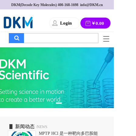
DKM(Decode Key Molecules) 
400-168-1698
  info@DKM.cn
Login
￥0.00
T
o
g
g
l
e
n
a
v
i
g
a
t
i
o
新闻动态
/NEWS
n
MPTP HCl 是一种靶向多巴胺能