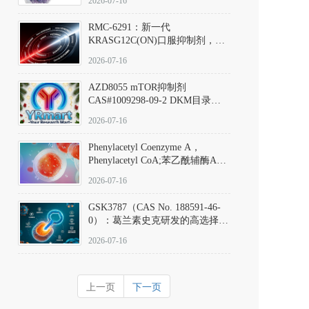
2026-07-16
Hydrochloride实验方法步骤SOP
RMC-6291：新一代
KRASG12C(ON)口服抑制剂，
RMC-6291
2026-07-16
(Elironrasib)CAS#2641998-63-0
AZD8055 mTOR抑制剂
CAS#1009298-09-2 DKM目录号
D801555：一种强效双靶向mTOR
2026-07-16
激酶抑制剂的深度剖析
Phenylacetyl Coenzyme A，
Phenylacetyl CoA;苯乙酰辅酶A
CAS#7532-39-0 目录号D944626
2026-07-16
GSK3787（CAS No. 188591-46-
0）：葛兰素史克研发的高选择
性、不可逆共价PPARδ特异性拮
2026-07-16
抗剂，被广泛视为研究PPARδ核
受体生理功能、信号通路验证及
靶点药理机制的金标准化学探
上一页
下一页
针。