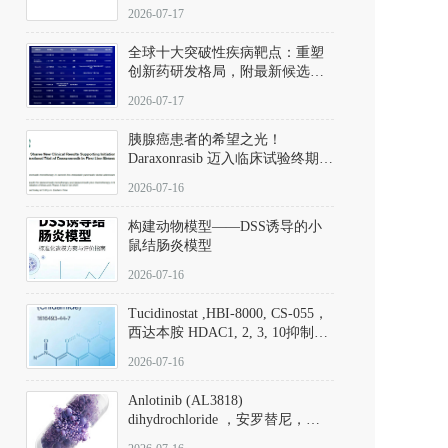
性。
172889-27-9）｜货号 D807008｜
2026-07-17
应用指南
全球十大突破性疾病靶点：重塑
创新药研发格局，附最新候选分
子清单
2026-07-17
胰腺癌患者的希望之光！
Daraxonrasib 迈入临床试验终期阶
段
2026-07-16
构建动物模型——DSS诱导的小
鼠结肠炎模型
2026-07-16
Tucidinostat ,HBI-8000, CS-055，
西达本胺 HDAC1, 2, 3, 10抑制剂
(CAS#1616493-44-7 目录号
2026-07-16
D808567) - DKM活性分子
Anlotinib (AL3818)
dihydrochloride ，安罗替尼，
ALTN、 Anlotinib、 Anlotinib