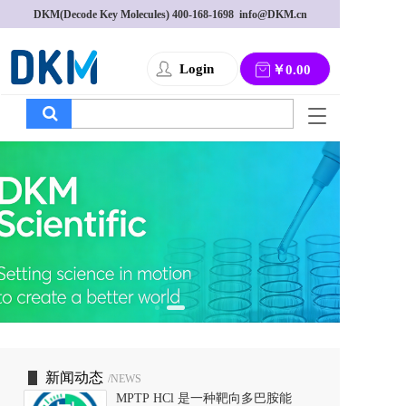
DKM(Decode Key Molecules) 
400-168-1698
  info@DKM.cn
Login
￥0.00
T
o
g
g
l
e
n
a
v
i
g
a
t
i
o
新闻动态
/NEWS
n
MPTP HCl 是一种靶向多巴胺能