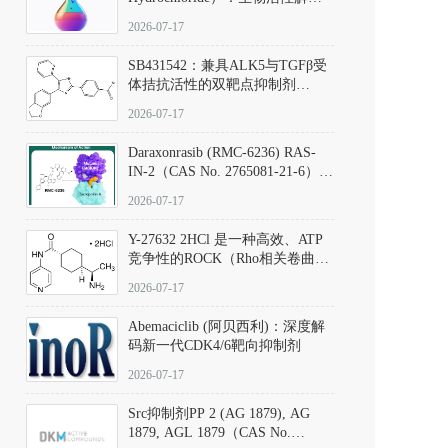
析、实验操作指南与溶液配制规
2026-07-17
范
SB431542：兼具ALK5与TGFβ受
体拮抗活性的双靶点抑制剂
（CAS号：301836-41-9；货号：
2026-07-17
D801067）
Daraxonrasib (RMC-6236) RAS-
IN-2（CAS No. 2765081-21-6）：
体外与体内药理学评价方法，靶
2026-07-17
向KRAS/NRAS/HRAS的广谱RAS
抑制剂
Y-27632 2HCl 是一种高效、ATP
竞争性的ROCK（Rho相关卷曲螺
旋蛋白激酶）选择性抑制剂，可
2026-07-17
同等抑制ROCK1与ROCK2；其通
过精准嵌入激酶的ATP结合位点
Abemaciclib (阿贝西利)：深度解
发挥抑制作用，对ROCK1和
码新一代CDK4/6靶向抑制剂
ROCK2的解离常数（Ki）分别为
140 nM和300 nM；在众多丝氨酸/
2026-07-17
苏氨酸激酶（如PKC、MLCK）
中，其靶向ROCK的选择性超过
Src抑制剂PP 2 (AG 1879), AG
200倍，凸显出优异的分子特异
1879, AGL 1879（CAS No.