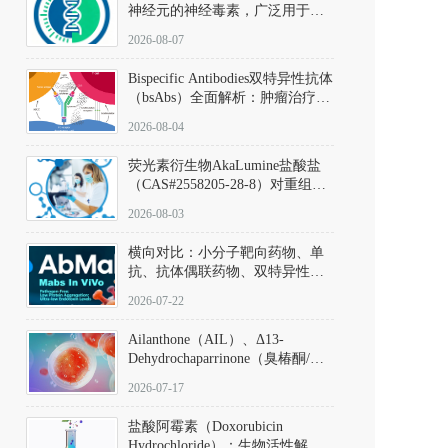
神经元的神经毒素，广泛用于构
建帕金森病动物模型。该化合物
2026-08-07
以盐酸盐形式存在，可触发线粒
体介导的神经元凋亡。其经典应
Bispecific Antibodies双特异性抗体
用即为选择性损毁中脑黑质致密
（bsAbs）全面解析：肿瘤治疗的
部多巴胺能神经元，从而可靠模
突破性进展及获批药物全景
拟帕金森病的核心病理与行为表
2026-08-04
型。
荧光素衍生物AkaLumine盐酸盐
（CAS#2558205-28-8）对重组萤
火虫荧光素酶（Fluc）的米氏常
2026-08-03
数（Km）为2.06 μM；其近红外
发光特性赋予优异的组织穿透能
横向对比：小分子靶向药物、单
力，大幅增强成像信噪比，从而
抗、抗体偶联药物、双特异性抗
实现活体动物模型中极低给药剂
体与CAR-T细胞治疗的技术特征
量下的高灵敏度、非侵入式生物
2026-07-22
及应用瓶颈
发光动态追踪。
Ailanthone（AIL）、Δ13-
Dehydrochaparrinone（臭椿酮/臭
椿苦酮），CAS No. 981-15-7，
2026-07-17
DKM货号 D806885
盐酸阿霉素（Doxorubicin
Hydrochloride）：生物活性解