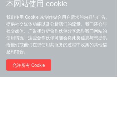
本网站使用 cookie
我们使用 Cookie 来制作贴合用户需求的内容与广告、
提供社交媒体功能以及分析我们的流量。我们还会与
社交媒体、广告和分析合作伙伴分享您对我们网站的
ZDZ-553， compound 22a，
使用情况，这些合作伙伴可能会将此类信息与您提供
STAT1抑制剂 目录号
给他们或他们在您使用其服务的过程中收集的其他信
RMC-6291 (Elironrasib)
D9181792
息相结合。
（CAS#2641998-63-0 目录
号D8001606）
允许所有 Cookie
￥8960.00
￥2580.00