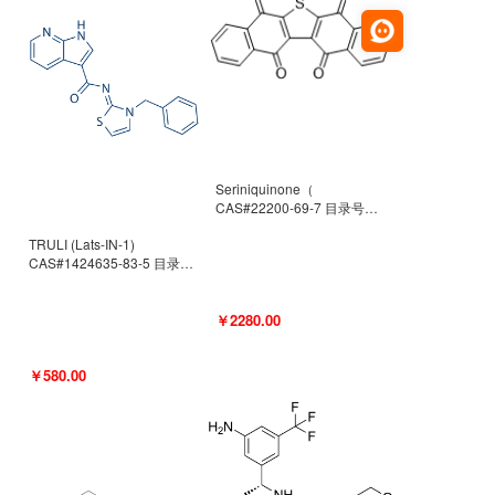
Seriniquinone（
CAS#22200-69-7 目录号
D940363）
TRULI (Lats-IN-1)
CAS#1424635-83-5 目录号
D801061
￥2280.00
￥580.00