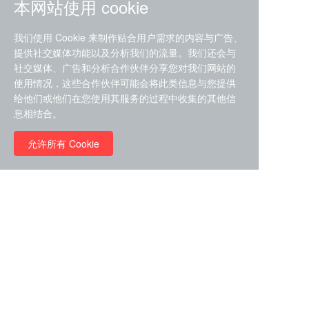
本网站使用 cookie
我们使用 Cookie 来制作贴合用户需求的内容与广告、
提供社交媒体功能以及分析我们的流量。我们还会与
社交媒体、广告和分析合作伙伴分享您对我们网站的
ZDZ-553， compound 22a，
使用情况，这些合作伙伴可能会将此类信息与您提供
STAT1抑制剂 目录号
给他们或他们在您使用其服务的过程中收集的其他信
RMC-6291 (Elironrasib)
D9181792
息相结合。
（CAS#2641998-63-0 目录
号D8001606）
允许所有 Cookie
￥8960.00
￥2580.00