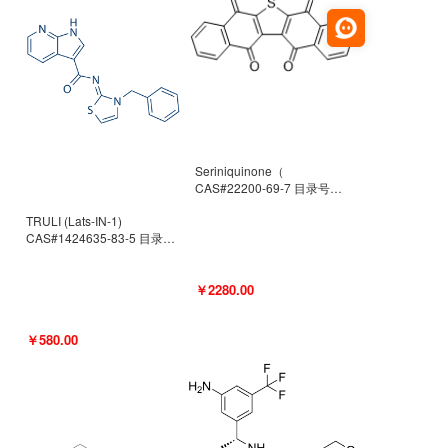
Seriniquinone（
CAS#22200-69-7 目录号
D940363）
TRULI (Lats-IN-1)
CAS#1424635-83-5 目录号
D801061
￥2280.00
￥580.00