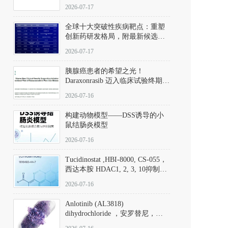
性。
172889-27-9）｜货号 D807008｜
2026-07-17
应用指南
全球十大突破性疾病靶点：重塑
创新药研发格局，附最新候选分
子清单
2026-07-17
胰腺癌患者的希望之光！
Daraxonrasib 迈入临床试验终期阶
段
2026-07-16
构建动物模型——DSS诱导的小
鼠结肠炎模型
2026-07-16
Tucidinostat ,HBI-8000, CS-055，
西达本胺 HDAC1, 2, 3, 10抑制剂
(CAS#1616493-44-7 目录号
2026-07-16
D808567) - DKM活性分子
Anlotinib (AL3818)
dihydrochloride ，安罗替尼，
ALTN、 Anlotinib、 Anlotinib