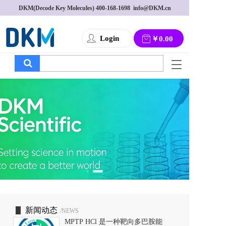
DKM(Decode Key Molecules) 
400-168-1698
  info@DKM.cn
Login
￥0.00
T
o
g
g
l
e
n
a
v
i
g
a
t
i
o
新闻动态
/NEWS
n
MPTP HCl 是一种靶向多巴胺能