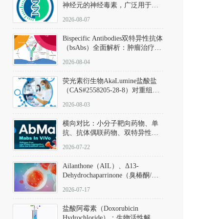
神经元的神经毒素，广泛用于构
建帕金森病动物模型。该化合物
2026-08-07
以盐酸盐形式存在，可触发线粒
体介导的神经元凋亡。其经典应
Bispecific Antibodies双特异性抗体
用即为选择性损毁中脑黑质致密
（bsAbs）全面解析：肿瘤治疗的
部多巴胺能神经元，从而可靠模
突破性进展及获批药物全景
拟帕金森病的核心病理与行为表
2026-08-04
型。
荧光素衍生物AkaLumine盐酸盐
（CAS#2558205-28-8）对重组萤
火虫荧光素酶（Fluc）的米氏常
2026-08-03
数（Km）为2.06 μM；其近红外
发光特性赋予优异的组织穿透能
横向对比：小分子靶向药物、单
力，大幅增强成像信噪比，从而
抗、抗体偶联药物、双特异性抗
实现活体动物模型中极低给药剂
体与CAR-T细胞治疗的技术特征
量下的高灵敏度、非侵入式生物
2026-07-22
及应用瓶颈
发光动态追踪。
Ailanthone（AIL）、Δ13-
Dehydrochaparrinone（臭椿酮/臭
椿苦酮），CAS No. 981-15-7，
2026-07-17
DKM货号 D806885
盐酸阿霉素（Doxorubicin
Hydrochloride）：生物活性解