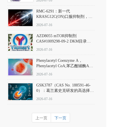
2026-07-16
Hydrochloride实验方法步骤SOP
RMC-6291：新一代
KRASG12C(ON)口服抑制剂，
RMC-6291
2026-07-16
(Elironrasib)CAS#2641998-63-0
AZD8055 mTOR抑制剂
CAS#1009298-09-2 DKM目录号
D801555：一种强效双靶向mTOR
2026-07-16
激酶抑制剂的深度剖析
Phenylacetyl Coenzyme A，
Phenylacetyl CoA;苯乙酰辅酶A
CAS#7532-39-0 目录号D944626
2026-07-16
GSK3787（CAS No. 188591-46-
0）：葛兰素史克研发的高选择
性、不可逆共价PPARδ特异性拮
2026-07-16
抗剂，被广泛视为研究PPARδ核
受体生理功能、信号通路验证及
靶点药理机制的金标准化学探
上一页
下一页
针。