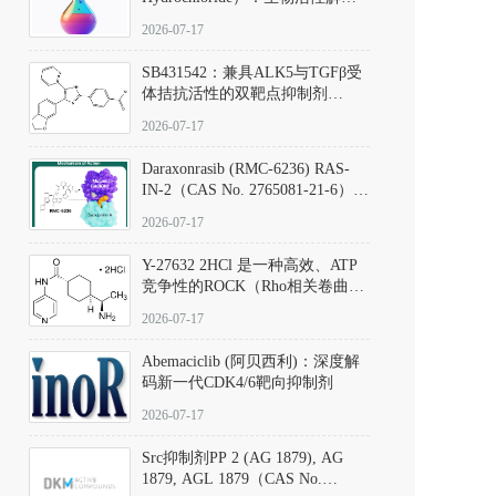
析、实验操作指南与溶液配制规
2026-07-17
范
SB431542：兼具ALK5与TGFβ受
体拮抗活性的双靶点抑制剂
（CAS号：301836-41-9；货号：
2026-07-17
D801067）
Daraxonrasib (RMC-6236) RAS-
IN-2（CAS No. 2765081-21-6）：
体外与体内药理学评价方法，靶
2026-07-17
向KRAS/NRAS/HRAS的广谱RAS
抑制剂
Y-27632 2HCl 是一种高效、ATP
竞争性的ROCK（Rho相关卷曲螺
旋蛋白激酶）选择性抑制剂，可
2026-07-17
同等抑制ROCK1与ROCK2；其通
过精准嵌入激酶的ATP结合位点
Abemaciclib (阿贝西利)：深度解
发挥抑制作用，对ROCK1和
码新一代CDK4/6靶向抑制剂
ROCK2的解离常数（Ki）分别为
140 nM和300 nM；在众多丝氨酸/
2026-07-17
苏氨酸激酶（如PKC、MLCK）
中，其靶向ROCK的选择性超过
Src抑制剂PP 2 (AG 1879), AG
200倍，凸显出优异的分子特异
1879, AGL 1879（CAS No.