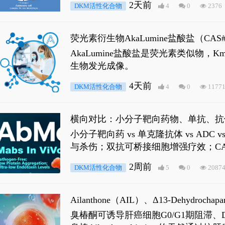
2天前
DKM活性化合物
4
0
2376
荧光素衍生物AkaLumine盐酸盐（CA
穿透能力，大幅增强成像信噪比，从而
AkaLumine盐酸盐是荧光素类似物
生物发光成像。
4天前
DKM活性化合物
4
0
1177
横向对比：小分子靶向药物、单抗、抗
小分子靶向药 vs 单克隆抗体 vs A
与杀伤；双抗可桥接细胞增强疗效；CA
2周前
DKM活性化合物
5
0
2087
Ailanthone（AIL）、Δ13-Dehydroch
臭椿酮可诱导肝癌细胞G0/G1期阻滞、DNA损