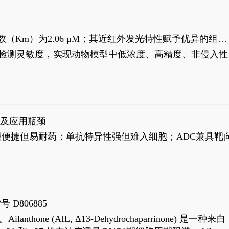
米氏常数（Km）为2.06 μM；其近红外发光特性赋予优异的组织
式生物发光动态追踪。
，提升检测灵敏度，实现动物模型中低浓度、高精度、非侵入性
征及应用瓶颈
靶向药口服便捷但易耐药；单抗特异性强但难入细胞；ADC兼具靶
号 D806885
AIL, Δ13-Dehydrochaparrinone) 是一种来自