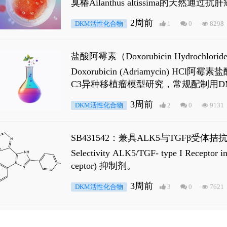
臭椿Ailanthus altissima的天然通
ne 可触发DNA损伤，其特征为 ATM/AT
2周前
DKM活性化合物
1
0
8298
是全长 Androgen Receptor (AR
盐酸阿霉素（Doxorubicin Hydro
Doxorubicin (Adriamyci
C3异种移植瘤模型研究，常规配制用D
3周前
DKM活性化合物
2
0
9131
SB431542：兼具ALK5与TGFβ受体拮
Selectivity ALK5/TGF- type I
ceptor) 抑制剂。
3周前
DKM活性化合物
3
0
7621