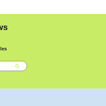
ws
les