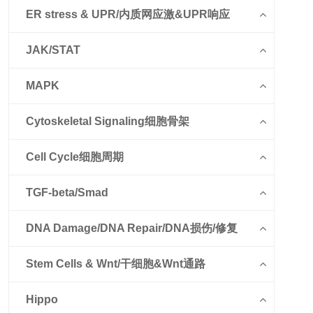
ER stress & UPR/内质网应激&UPR响应
JAK/STAT
MAPK
Cytoskeletal Signaling细胞骨架
Cell Cycle细胞周期
TGF-beta/Smad
DNA Damage/DNA Repair/DNA损伤/修复
Stem Cells & Wnt/干细胞&Wnt通路
Hippo