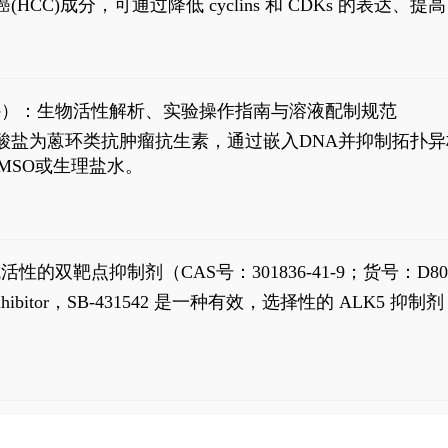
过抗肝癌(HCC)成分，可通过降低 cyclins 和 CDKs 的表达、提
R 通路的激活。Ailanthone 可在Huh7细胞中诱导线粒体介导
-FL)和组成型活性截断AR剪接变体(AR-Vs, AR1-651)的抑制剂
chloride）：生物活性解析、实验操作指南与溶液配制规范
n) HCl阿霉素盐酸盐为蒽环类抗肿瘤抗生素，通过嵌入DNA并抑
MSO或生理盐水。
抗活性的双靶点抑制剂（CAS号：301836-41-9；货号：D80
 Receptor inhibitor，SB-431542 是一种有效，选择性的 A