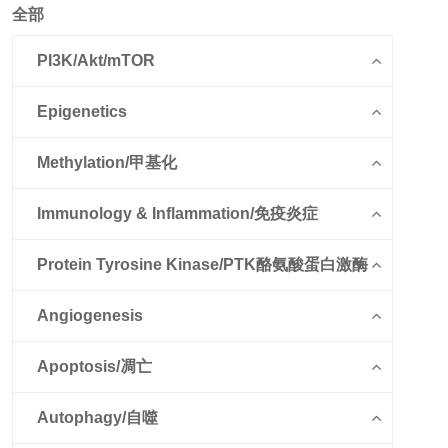
全部
PI3K/Akt/mTOR
Epigenetics
Methylation/甲基化
Immunology & Inflammation/免疫炎症
Protein Tyrosine Kinase/PTK酪氨酸蛋白激酶
Angiogenesis
Apoptosis/凋亡
Autophagy/自噬