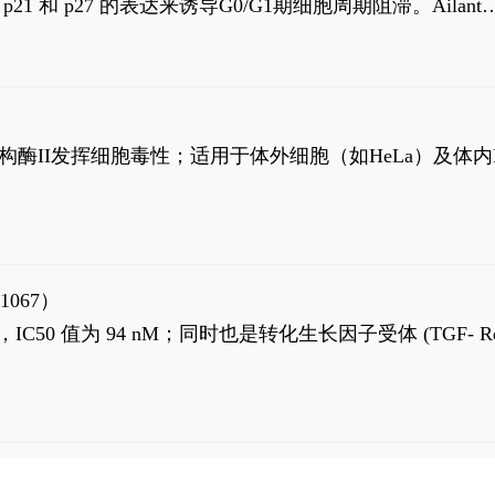
高 p21 和 p27 的表达来诱导G0/G1期细胞周期阻滞。Ailanth
、涉及 PI3K/AKT 信号通路的细胞凋亡。Ailanthone 也
，对应的IC50值分别为69 nM和309 nM。
制拓扑异构酶II发挥细胞毒性；适用于体外细胞（如HeLa）及体内
1067）
LK5 抑制剂，IC50 值为 94 nM；同时也是转化生长因子受体 (TGF- R