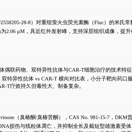
S#2558205-28-8）对重组萤火虫荧光素酶（Fluc）的
实现活体动物模型中极低给药剂量下的高灵敏度、非侵入
，Km为2.06 μM，具近红外发射峰，支持深层组织成像
1
体偶联药物、双特异性抗体与CAR-T细胞治疗的技术特
DC vs 双特异性抗体 vs CAR-T 横向对比表，小分子
R-T疗效持久但毒性大、制备复杂。
4
aparrinone（臭椿酮/臭椿苦酮），CAS No. 981-15-7，DKM货
伤与线粒体凋亡，并抑制全长及截短型雄激素受体。Ailanthone (