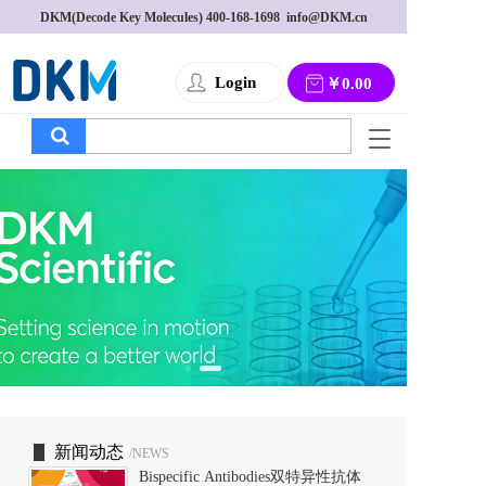
DKM(Decode Key Molecules) 
400-168-1698
  info@DKM.cn
Login
￥0.00
T
o
g
g
l
e
n
a
v
i
g
a
t
i
o
新闻动态
/NEWS
n
Bispecific Antibodies双特异性抗体