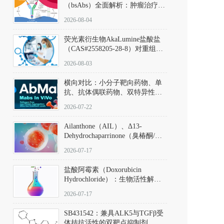
（bsAbs）全面解析：肿瘤治疗的
突破性进展及获批药物全景
2026-08-04
荧光素衍生物AkaLumine盐酸盐
（CAS#2558205-28-8）对重组萤
火虫荧光素酶（Fluc）的米氏常
2026-08-03
数（Km）为2.06 μM；其近红外
发光特性赋予优异的组织穿透能
横向对比：小分子靶向药物、单
力，大幅增强成像信噪比，从而
抗、抗体偶联药物、双特异性抗
实现活体动物模型中极低给药剂
体与CAR-T细胞治疗的技术特征
量下的高灵敏度、非侵入式生物
2026-07-22
及应用瓶颈
发光动态追踪。
Ailanthone（AIL）、Δ13-
Dehydrochaparrinone（臭椿酮/臭
椿苦酮），CAS No. 981-15-7，
2026-07-17
DKM货号 D806885
盐酸阿霉素（Doxorubicin
Hydrochloride）：生物活性解
析、实验操作指南与溶液配制规
2026-07-17
范
SB431542：兼具ALK5与TGFβ受
体拮抗活性的双靶点抑制剂