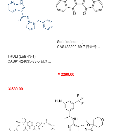
Seriniquinone（
CAS#22200-69-7 目录号
D940363）
TRULI (Lats-IN-1)
CAS#1424635-83-5 目录号
D801061
￥2280.00
￥580.00