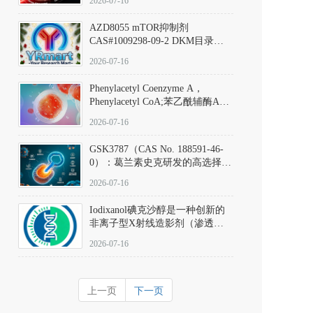
2026-07-16
(Elironrasib)CAS#2641998-63-0
AZD8055 mTOR抑制剂
CAS#1009298-09-2 DKM目录号
D801555：一种强效双靶向mTOR
2026-07-16
激酶抑制剂的深度剖析
Phenylacetyl Coenzyme A，
Phenylacetyl CoA;苯乙酰辅酶A
CAS#7532-39-0 目录号D944626
2026-07-16
GSK3787（CAS No. 188591-46-
0）：葛兰素史克研发的高选择
性、不可逆共价PPARδ特异性拮
2026-07-16
抗剂，被广泛视为研究PPARδ核
受体生理功能、信号通路验证及
Iodixanol碘克沙醇是一种创新的
靶点药理机制的金标准化学探
非离子型X射线造影剂（渗透压
针。
290 mOsm/kg），也是目前唯一
2026-07-16
在血管内给药时与血浆等渗的临
床可用造影剂。Iodixanol其CAS
号为92339-11-2
上一页
下一页