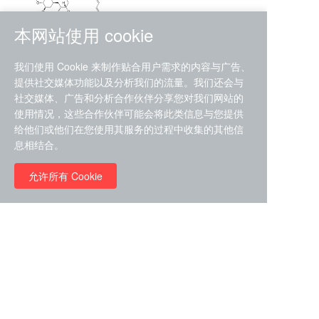
本网站使用 cookie
RMC-4630 (SHP2-IN-7)
我们使用 Cookie 来制作贴合用户需求的内容与广告、
（CAS#2172652-48-9 目录
提供社交媒体功能以及分析我们的流量。我们还会与
号D9063487）
社交媒体、广告和分析合作伙伴分享您对我们网站的
RMC-6272（ Cas
No.:2382769-46-0 目录号
使用情况，这些合作伙伴可能会将此类信息与您提供
D9036531）
给他们或他们在您使用其服务的过程中收集的其他信
￥1850.00
息相结合。
允许所有 Cookie
￥11680.00