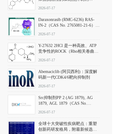
（CAS号：301836-41-9；货号：
2026-07-17
D801067）
Daraxonrasib (RMC-6236) RAS-
IN-2（CAS No. 2765081-21-6）：
体外与体内药理学评价方法，靶
2026-07-17
向KRAS/NRAS/HRAS的广谱RAS
抑制剂
Y-27632 2HCl 是一种高效、ATP
竞争性的ROCK（Rho相关卷曲螺
旋蛋白激酶）选择性抑制剂，可
2026-07-17
同等抑制ROCK1与ROCK2；其通
过精准嵌入激酶的ATP结合位点
Abemaciclib (阿贝西利)：深度解
发挥抑制作用，对ROCK1和
码新一代CDK4/6靶向抑制剂
ROCK2的解离常数（Ki）分别为
140 nM和300 nM；在众多丝氨酸/
2026-07-17
苏氨酸激酶（如PKC、MLCK）
中，其靶向ROCK的选择性超过
Src抑制剂PP 2 (AG 1879), AG
200倍，凸显出优异的分子特异
1879, AGL 1879（CAS No.
性。
172889-27-9）｜货号 D807008｜
2026-07-17
应用指南
全球十大突破性疾病靶点：重塑
创新药研发格局，附最新候选分