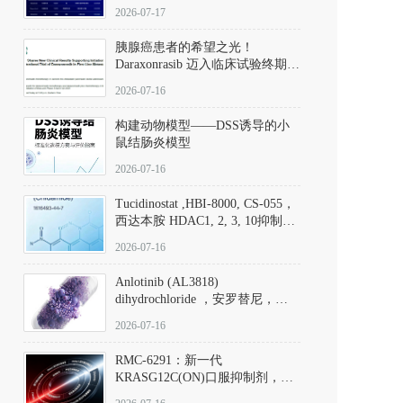
子清单
2026-07-17
胰腺癌患者的希望之光！
Daraxonrasib 迈入临床试验终期阶
段
2026-07-16
构建动物模型——DSS诱导的小
鼠结肠炎模型
2026-07-16
Tucidinostat ,HBI-8000, CS-055，
西达本胺 HDAC1, 2, 3, 10抑制剂
(CAS#1616493-44-7 目录号
2026-07-16
D808567) - DKM活性分子
Anlotinib (AL3818)
dihydrochloride ，安罗替尼，
ALTN、 Anlotinib、 Anlotinib
2026-07-16
Hydrochloride实验方法步骤SOP
RMC-6291：新一代
KRASG12C(ON)口服抑制剂，
RMC-6291