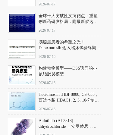
性。
172889-27-9）｜货号 D807008｜
2026-07-17
应用指南
全球十大突破性疾病靶点：重塑
创新药研发格局，附最新候选分
子清单
2026-07-17
胰腺癌患者的希望之光！
Daraxonrasib 迈入临床试验终期阶
段
2026-07-16
构建动物模型——DSS诱导的小
鼠结肠炎模型
2026-07-16
Tucidinostat ,HBI-8000, CS-055，
西达本胺 HDAC1, 2, 3, 10抑制剂
(CAS#1616493-44-7 目录号
2026-07-16
D808567) - DKM活性分子
Anlotinib (AL3818)
dihydrochloride ，安罗替尼，
ALTN、 Anlotinib、 Anlotinib