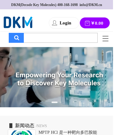
DKM(Decode Key Molecules) 
400-168-1698
  info@DKM.cn
Login
￥0.00
T
o
g
g
l
e
n
a
v
i
g
a
t
i
o
新闻动态
/NEWS
n
MPTP HCl 是一种靶向多巴胺能