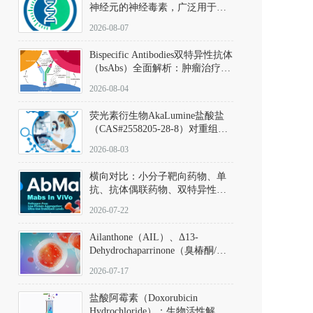
神经元的神经毒素，广泛用于构
建帕金森病动物模型。该化合物
2026-08-07
以盐酸盐形式存在，可触发线粒
体介导的神经元凋亡。其经典应
Bispecific Antibodies双特异性抗体
用即为选择性损毁中脑黑质致密
（bsAbs）全面解析：肿瘤治疗的
部多巴胺能神经元，从而可靠模
突破性进展及获批药物全景
拟帕金森病的核心病理与行为表
2026-08-04
型。
荧光素衍生物AkaLumine盐酸盐
（CAS#2558205-28-8）对重组萤
火虫荧光素酶（Fluc）的米氏常
2026-08-03
数（Km）为2.06 μM；其近红外
发光特性赋予优异的组织穿透能
横向对比：小分子靶向药物、单
力，大幅增强成像信噪比，从而
抗、抗体偶联药物、双特异性抗
实现活体动物模型中极低给药剂
体与CAR-T细胞治疗的技术特征
量下的高灵敏度、非侵入式生物
2026-07-22
及应用瓶颈
发光动态追踪。
Ailanthone（AIL）、Δ13-
Dehydrochaparrinone（臭椿酮/臭
椿苦酮），CAS No. 981-15-7，
2026-07-17
DKM货号 D806885
盐酸阿霉素（Doxorubicin
Hydrochloride）：生物活性解