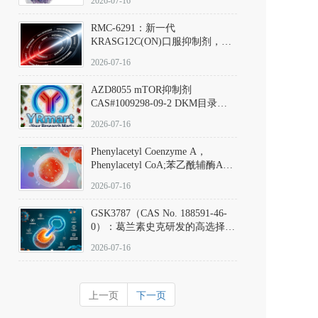
2026-07-16
Hydrochloride实验方法步骤SOP
RMC-6291：新一代
KRASG12C(ON)口服抑制剂，
RMC-6291
2026-07-16
(Elironrasib)CAS#2641998-63-0
AZD8055 mTOR抑制剂
CAS#1009298-09-2 DKM目录号
D801555：一种强效双靶向mTOR
2026-07-16
激酶抑制剂的深度剖析
Phenylacetyl Coenzyme A，
Phenylacetyl CoA;苯乙酰辅酶A
CAS#7532-39-0 目录号D944626
2026-07-16
GSK3787（CAS No. 188591-46-
0）：葛兰素史克研发的高选择
性、不可逆共价PPARδ特异性拮
2026-07-16
抗剂，被广泛视为研究PPARδ核
受体生理功能、信号通路验证及
靶点药理机制的金标准化学探
上一页
下一页
针。