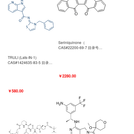
Seriniquinone（
CAS#22200-69-7 目录号
D940363）
TRULI (Lats-IN-1)
CAS#1424635-83-5 目录号
D801061
￥2280.00
￥580.00