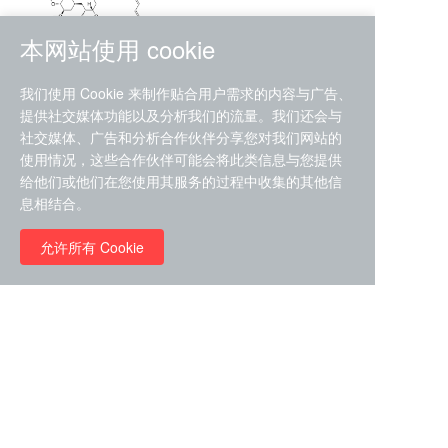
本网站使用 cookie
RMC-4630 (SHP2-IN-7)
我们使用 Cookie 来制作贴合用户需求的内容与广告、
（CAS#2172652-48-9 目录
提供社交媒体功能以及分析我们的流量。我们还会与
号D9063487）
社交媒体、广告和分析合作伙伴分享您对我们网站的
RMC-6272（ Cas
No.:2382769-46-0 目录号
使用情况，这些合作伙伴可能会将此类信息与您提供
D9036531）
给他们或他们在您使用其服务的过程中收集的其他信
￥1850.00
息相结合。
允许所有 Cookie
￥11680.00