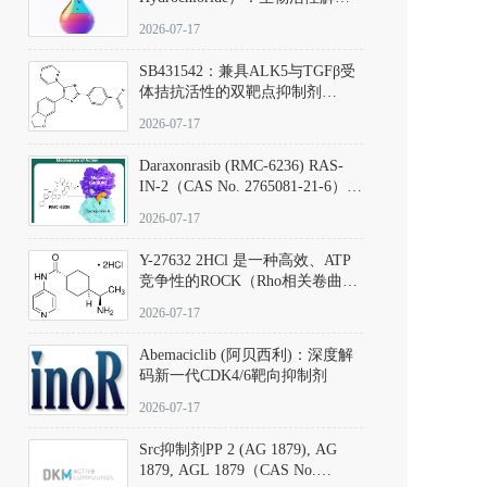
析、实验操作指南与溶液配制规
2026-07-17
范
SB431542：兼具ALK5与TGFβ受
体拮抗活性的双靶点抑制剂
（CAS号：301836-41-9；货号：
2026-07-17
D801067）
Daraxonrasib (RMC-6236) RAS-
IN-2（CAS No. 2765081-21-6）：
体外与体内药理学评价方法，靶
2026-07-17
向KRAS/NRAS/HRAS的广谱RAS
抑制剂
Y-27632 2HCl 是一种高效、ATP
竞争性的ROCK（Rho相关卷曲螺
旋蛋白激酶）选择性抑制剂，可
2026-07-17
同等抑制ROCK1与ROCK2；其通
过精准嵌入激酶的ATP结合位点
Abemaciclib (阿贝西利)：深度解
发挥抑制作用，对ROCK1和
码新一代CDK4/6靶向抑制剂
ROCK2的解离常数（Ki）分别为
140 nM和300 nM；在众多丝氨酸/
2026-07-17
苏氨酸激酶（如PKC、MLCK）
中，其靶向ROCK的选择性超过
Src抑制剂PP 2 (AG 1879), AG
200倍，凸显出优异的分子特异
1879, AGL 1879（CAS No.