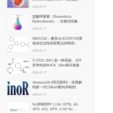
椿苦酮），CAS No. 981-15-7，
2026-07-17
DKM货号 D806885
盐酸阿霉素（Doxorubicin
Hydrochloride）：生物活性解
析、实验操作指南与溶液配制规
2026-07-17
范
SB431542：兼具ALK5与TGFβ受
体拮抗活性的双靶点抑制剂
（CAS号：301836-41-9；货号：
2026-07-17
D801067）
Y-27632 2HCl 是一种高效、ATP
竞争性的ROCK（Rho相关卷曲螺
旋蛋白激酶）选择性抑制剂，可
2026-07-17
同等抑制ROCK1与ROCK2；其通
过精准嵌入激酶的ATP结合位点
Abemaciclib (阿贝西利)：深度解
发挥抑制作用，对ROCK1和
码新一代CDK4/6靶向抑制剂
ROCK2的解离常数（Ki）分别为
140 nM和300 nM；在众多丝氨酸/
2026-07-17
苏氨酸激酶（如PKC、MLCK）
中，其靶向ROCK的选择性超过
Src抑制剂PP 2 (AG 1879), AG
200倍，凸显出优异的分子特异
1879, AGL 1879（CAS No.