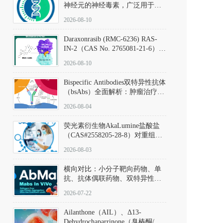
神经元的神经毒素，广泛用于构
建帕金森病动物模型。该化合物
2026-08-10
以盐酸盐形式存在，可触发线粒
体介导的神经元凋亡。其经典应
Daraxonrasib (RMC-6236) RAS-
用即为选择性损毁中脑黑质致密
IN-2（CAS No. 2765081-21-6）：
部多巴胺能神经元，从而可靠模
体外与体内药理学评价方法，靶
拟帕金森病的核心病理与行为表
2026-08-10
向KRAS/NRAS/HRAS的广谱RAS
型。
抑制剂
Bispecific Antibodies双特异性抗体
（bsAbs）全面解析：肿瘤治疗的
突破性进展及获批药物全景
2026-08-04
荧光素衍生物AkaLumine盐酸盐
（CAS#2558205-28-8）对重组萤
火虫荧光素酶（Fluc）的米氏常
2026-08-03
数（Km）为2.06 μM；其近红外
发光特性赋予优异的组织穿透能
横向对比：小分子靶向药物、单
力，大幅增强成像信噪比，从而
抗、抗体偶联药物、双特异性抗
实现活体动物模型中极低给药剂
体与CAR-T细胞治疗的技术特征
量下的高灵敏度、非侵入式生物
2026-07-22
及应用瓶颈
发光动态追踪。
Ailanthone（AIL）、Δ13-
Dehydrochaparrinone（臭椿酮/臭