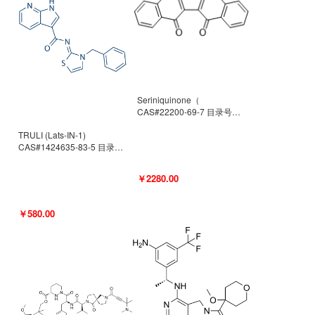
Seriniquinone（
CAS#22200-69-7 目录号
D940363）
TRULI (Lats-IN-1)
CAS#1424635-83-5 目录号
D801061
￥2280.00
￥580.00