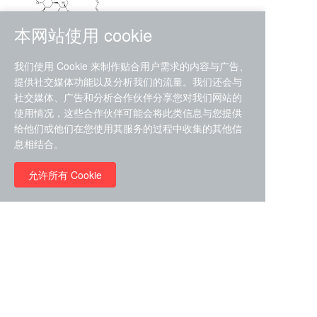
本网站使用 cookie
RMC-4630 (SHP2-IN-7)
我们使用 Cookie 来制作贴合用户需求的内容与广告、
（CAS#2172652-48-9 目录
提供社交媒体功能以及分析我们的流量。我们还会与
号D9063487）
社交媒体、广告和分析合作伙伴分享您对我们网站的
RMC-6272（ Cas
No.:2382769-46-0 目录号
使用情况，这些合作伙伴可能会将此类信息与您提供
D9036531）
给他们或他们在您使用其服务的过程中收集的其他信
￥1850.00
息相结合。
允许所有 Cookie
￥11680.00