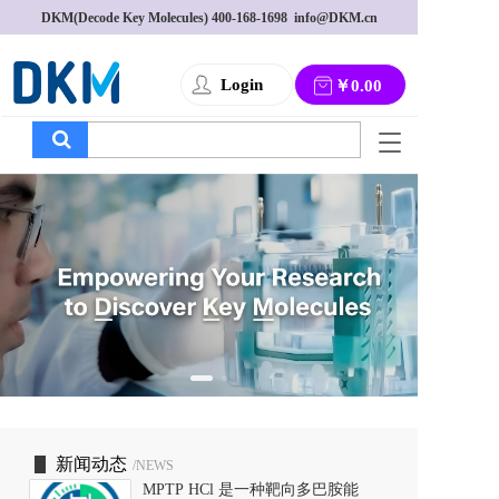
DKM(Decode Key Molecules) 
400-168-1698
  info@DKM.cn
Login
￥0.00
T
o
g
g
l
e
n
a
v
i
g
a
t
i
o
新闻动态
/NEWS
n
MPTP HCl 是一种靶向多巴胺能