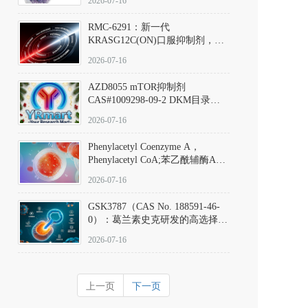
2026-07-16
Hydrochloride实验方法步骤SOP
RMC-6291：新一代
KRASG12C(ON)口服抑制剂，
RMC-6291
2026-07-16
(Elironrasib)CAS#2641998-63-0
AZD8055 mTOR抑制剂
CAS#1009298-09-2 DKM目录号
D801555：一种强效双靶向mTOR
2026-07-16
激酶抑制剂的深度剖析
Phenylacetyl Coenzyme A，
Phenylacetyl CoA;苯乙酰辅酶A
CAS#7532-39-0 目录号D944626
2026-07-16
GSK3787（CAS No. 188591-46-
0）：葛兰素史克研发的高选择
性、不可逆共价PPARδ特异性拮
2026-07-16
抗剂，被广泛视为研究PPARδ核
受体生理功能、信号通路验证及
靶点药理机制的金标准化学探
上一页
下一页
针。