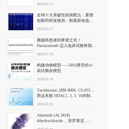
性。
172889-27-9）｜货号 D807008｜
2026-07-17
应用指南
全球十大突破性疾病靶点：重塑
创新药研发格局，附最新候选分
子清单
2026-07-17
胰腺癌患者的希望之光！
Daraxonrasib 迈入临床试验终期阶
段
2026-07-16
构建动物模型——DSS诱导的小
鼠结肠炎模型
2026-07-16
Tucidinostat ,HBI-8000, CS-055，
西达本胺 HDAC1, 2, 3, 10抑制剂
(CAS#1616493-44-7 目录号
2026-07-16
D808567) - DKM活性分子
Anlotinib (AL3818)
dihydrochloride ，安罗替尼，
ALTN、 Anlotinib、 Anlotinib