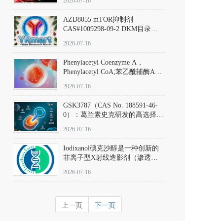
2026-07-16
(Elironrasib)CAS#2641998-63-0
AZD8055 mTOR抑制剂
CAS#1009298-09-2 DKM目录号
D801555：一种强效双靶向mTOR
2026-07-16
激酶抑制剂的深度剖析
Phenylacetyl Coenzyme A，
Phenylacetyl CoA;苯乙酰辅酶A
CAS#7532-39-0 目录号D944626
2026-07-16
GSK3787（CAS No. 188591-46-
0）：葛兰素史克研发的高选择
性、不可逆共价PPARδ特异性拮
2026-07-16
抗剂，被广泛视为研究PPARδ核
受体生理功能、信号通路验证及
Iodixanol碘克沙醇是一种创新的
靶点药理机制的金标准化学探
非离子型X射线造影剂（渗透压
针。
290 mOsm/kg），也是目前唯一
2026-07-16
在血管内给药时与血浆等渗的临
床可用造影剂。Iodixanol其CAS
号为92339-11-2
上一页
下一页