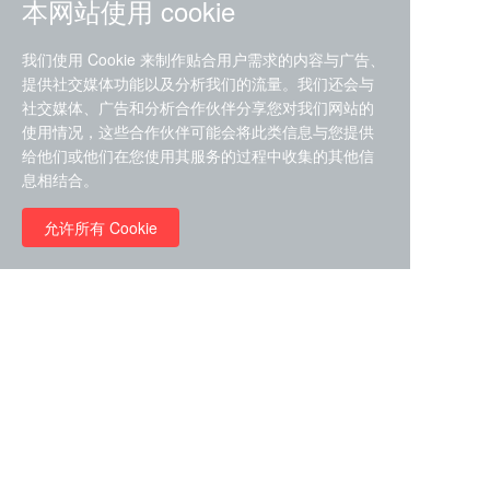
本网站使用 cookie
我们使用 Cookie 来制作贴合用户需求的内容与广告、
提供社交媒体功能以及分析我们的流量。我们还会与
社交媒体、广告和分析合作伙伴分享您对我们网站的
ZDZ-553， compound 22a，
使用情况，这些合作伙伴可能会将此类信息与您提供
STAT1抑制剂 目录号
给他们或他们在您使用其服务的过程中收集的其他信
RMC-6291 (Elironrasib)
D9181792
息相结合。
（CAS#2641998-63-0 目录
号D8001606）
允许所有 Cookie
￥8960.00
￥2580.00