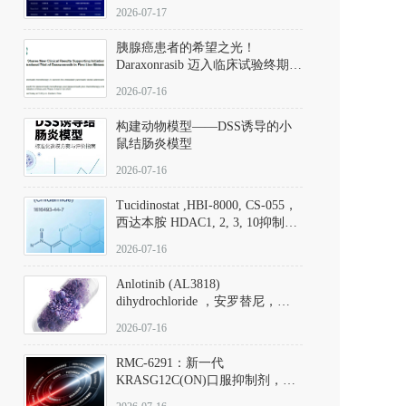
子清单
2026-07-17
胰腺癌患者的希望之光！
Daraxonrasib 迈入临床试验终期阶
段
2026-07-16
构建动物模型——DSS诱导的小
鼠结肠炎模型
2026-07-16
Tucidinostat ,HBI-8000, CS-055，
西达本胺 HDAC1, 2, 3, 10抑制剂
(CAS#1616493-44-7 目录号
2026-07-16
D808567) - DKM活性分子
Anlotinib (AL3818)
dihydrochloride ，安罗替尼，
ALTN、 Anlotinib、 Anlotinib
2026-07-16
Hydrochloride实验方法步骤SOP
RMC-6291：新一代
KRASG12C(ON)口服抑制剂，
RMC-6291