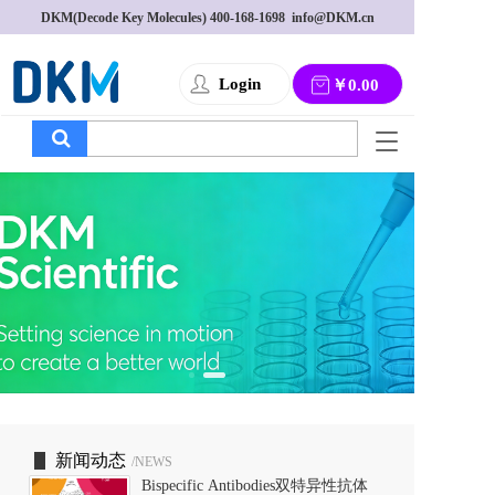
DKM(Decode Key Molecules) 
400-168-1698
  info@DKM.cn
Login
￥0.00
T
o
g
g
l
e
n
a
v
i
g
a
t
i
o
新闻动态
/NEWS
n
Bispecific Antibodies双特异性抗体