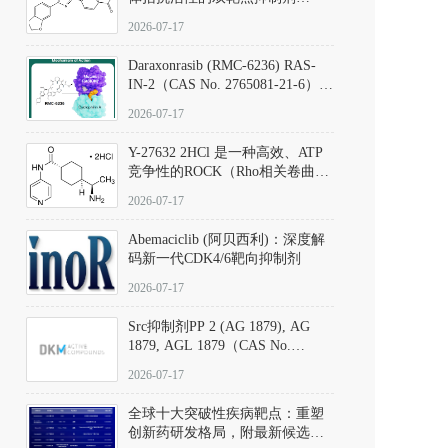
（CAS号：301836-41-9；货号：
2026-07-17
D801067）
Daraxonrasib (RMC-6236) RAS-
IN-2（CAS No. 2765081-21-6）：
体外与体内药理学评价方法，靶
2026-07-17
向KRAS/NRAS/HRAS的广谱RAS
抑制剂
Y-27632 2HCl 是一种高效、ATP
竞争性的ROCK（Rho相关卷曲螺
旋蛋白激酶）选择性抑制剂，可
2026-07-17
同等抑制ROCK1与ROCK2；其通
过精准嵌入激酶的ATP结合位点
Abemaciclib (阿贝西利)：深度解
发挥抑制作用，对ROCK1和
码新一代CDK4/6靶向抑制剂
ROCK2的解离常数（Ki）分别为
140 nM和300 nM；在众多丝氨酸/
2026-07-17
苏氨酸激酶（如PKC、MLCK）
中，其靶向ROCK的选择性超过
Src抑制剂PP 2 (AG 1879), AG
200倍，凸显出优异的分子特异
1879, AGL 1879（CAS No.
性。
172889-27-9）｜货号 D807008｜
2026-07-17
应用指南
全球十大突破性疾病靶点：重塑
创新药研发格局，附最新候选分