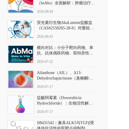
（bsAbs）全面解析：肿瘤治疗的
突破性进展及获批药物全景
2026-08-04
荧光素衍生物AkaLumine盐酸盐
（CAS#2558205-28-8）对重组萤
火虫荧光素酶（Fluc）的米氏常
2026-08-03
数（Km）为2.06 μM；其近红外
发光特性赋予优异的组织穿透能
横向对比：小分子靶向药物、单
力，大幅增强成像信噪比，从而
抗、抗体偶联药物、双特异性抗
实现活体动物模型中极低给药剂
体与CAR-T细胞治疗的技术特征
量下的高灵敏度、非侵入式生物
2026-07-22
及应用瓶颈
发光动态追踪。
Ailanthone（AIL）、Δ13-
Dehydrochaparrinone（臭椿酮/臭
椿苦酮），CAS No. 981-15-7，
2026-07-17
DKM货号 D806885
盐酸阿霉素（Doxorubicin
Hydrochloride）：生物活性解
析、实验操作指南与溶液配制规
2026-07-17
范
SB431542：兼具ALK5与TGFβ受
体拮抗活性的双靶点抑制剂