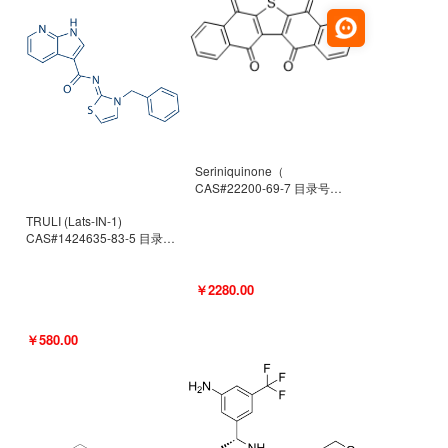
Seriniquinone（
CAS#22200-69-7 目录号
D940363）
TRULI (Lats-IN-1)
CAS#1424635-83-5 目录号
D801061
￥2280.00
￥580.00