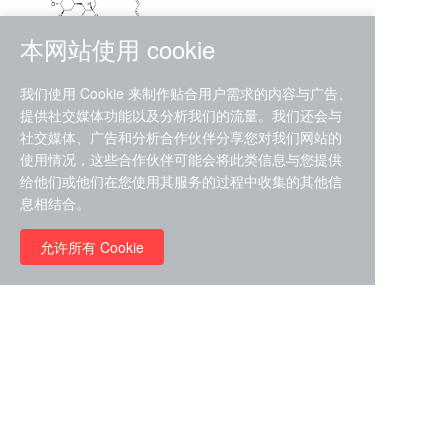
本网站使用 cookie
RMC-4630 (SHP2-IN-7)
我们使用 Cookie 来制作贴合用户需求的内容与广告、
（CAS#2172652-48-9 目录
提供社交媒体功能以及分析我们的流量。我们还会与
号D9063487）
社交媒体、广告和分析合作伙伴分享您对我们网站的
RMC-6272（ Cas
No.:2382769-46-0 目录号
使用情况，这些合作伙伴可能会将此类信息与您提供
D9036531）
给他们或他们在您使用其服务的过程中收集的其他信
￥1850.00
息相结合。
允许所有 Cookie
￥11680.00