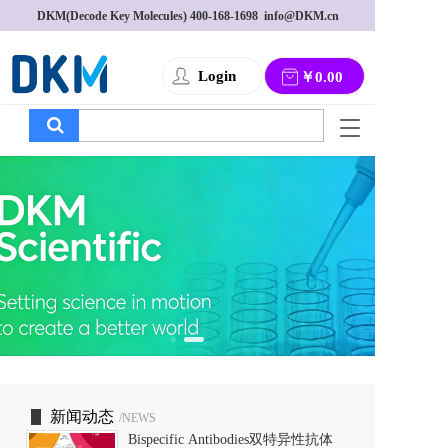
DKM(Decode Key Molecules) 
400-168-1698
  info@DKM.cn
Login
￥0.00
T
o
g
g
l
e
n
a
v
i
g
a
t
i
o
新闻动态
/NEWS
n
Bispecific Antibodies双特异性抗体