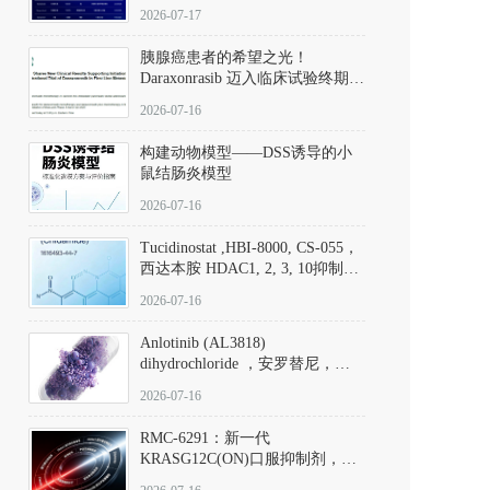
子清单
2026-07-17
胰腺癌患者的希望之光！
Daraxonrasib 迈入临床试验终期阶
段
2026-07-16
构建动物模型——DSS诱导的小
鼠结肠炎模型
2026-07-16
Tucidinostat ,HBI-8000, CS-055，
西达本胺 HDAC1, 2, 3, 10抑制剂
(CAS#1616493-44-7 目录号
2026-07-16
D808567) - DKM活性分子
Anlotinib (AL3818)
dihydrochloride ，安罗替尼，
ALTN、 Anlotinib、 Anlotinib
2026-07-16
Hydrochloride实验方法步骤SOP
RMC-6291：新一代
KRASG12C(ON)口服抑制剂，
RMC-6291