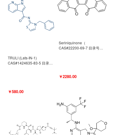
Seriniquinone（
CAS#22200-69-7 目录号
D940363）
TRULI (Lats-IN-1)
CAS#1424635-83-5 目录号
D801061
￥2280.00
￥580.00