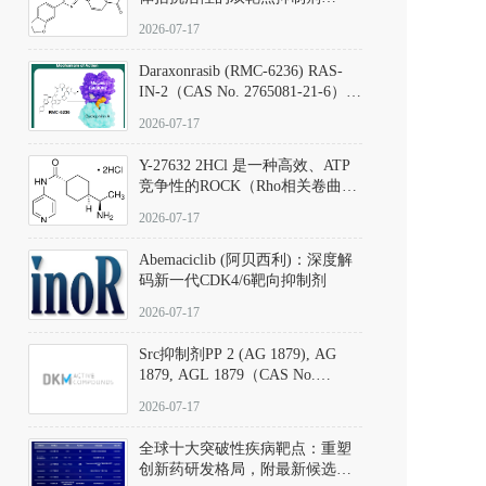
（CAS号：301836-41-9；货号：
2026-07-17
D801067）
Daraxonrasib (RMC-6236) RAS-
IN-2（CAS No. 2765081-21-6）：
体外与体内药理学评价方法，靶
2026-07-17
向KRAS/NRAS/HRAS的广谱RAS
抑制剂
Y-27632 2HCl 是一种高效、ATP
竞争性的ROCK（Rho相关卷曲螺
旋蛋白激酶）选择性抑制剂，可
2026-07-17
同等抑制ROCK1与ROCK2；其通
过精准嵌入激酶的ATP结合位点
Abemaciclib (阿贝西利)：深度解
发挥抑制作用，对ROCK1和
码新一代CDK4/6靶向抑制剂
ROCK2的解离常数（Ki）分别为
140 nM和300 nM；在众多丝氨酸/
2026-07-17
苏氨酸激酶（如PKC、MLCK）
中，其靶向ROCK的选择性超过
Src抑制剂PP 2 (AG 1879), AG
200倍，凸显出优异的分子特异
1879, AGL 1879（CAS No.
性。
172889-27-9）｜货号 D807008｜
2026-07-17
应用指南
全球十大突破性疾病靶点：重塑
创新药研发格局，附最新候选分