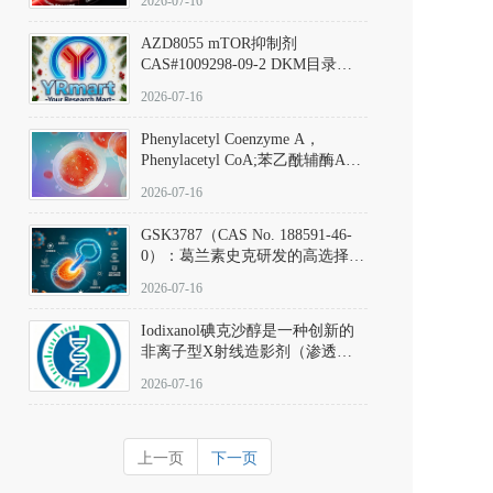
2026-07-16
(Elironrasib)CAS#2641998-63-0
AZD8055 mTOR抑制剂
CAS#1009298-09-2 DKM目录号
D801555：一种强效双靶向mTOR
2026-07-16
激酶抑制剂的深度剖析
Phenylacetyl Coenzyme A，
Phenylacetyl CoA;苯乙酰辅酶A
CAS#7532-39-0 目录号D944626
2026-07-16
GSK3787（CAS No. 188591-46-
0）：葛兰素史克研发的高选择
性、不可逆共价PPARδ特异性拮
2026-07-16
抗剂，被广泛视为研究PPARδ核
受体生理功能、信号通路验证及
Iodixanol碘克沙醇是一种创新的
靶点药理机制的金标准化学探
非离子型X射线造影剂（渗透压
针。
290 mOsm/kg），也是目前唯一
2026-07-16
在血管内给药时与血浆等渗的临
床可用造影剂。Iodixanol其CAS
号为92339-11-2
上一页
下一页