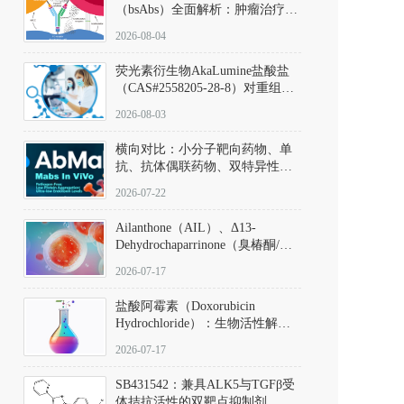
（bsAbs）全面解析：肿瘤治疗的
突破性进展及获批药物全景
2026-08-04
荧光素衍生物AkaLumine盐酸盐
（CAS#2558205-28-8）对重组萤
火虫荧光素酶（Fluc）的米氏常
2026-08-03
数（Km）为2.06 μM；其近红外
发光特性赋予优异的组织穿透能
横向对比：小分子靶向药物、单
力，大幅增强成像信噪比，从而
抗、抗体偶联药物、双特异性抗
实现活体动物模型中极低给药剂
体与CAR-T细胞治疗的技术特征
量下的高灵敏度、非侵入式生物
2026-07-22
及应用瓶颈
发光动态追踪。
Ailanthone（AIL）、Δ13-
Dehydrochaparrinone（臭椿酮/臭
椿苦酮），CAS No. 981-15-7，
2026-07-17
DKM货号 D806885
盐酸阿霉素（Doxorubicin
Hydrochloride）：生物活性解
析、实验操作指南与溶液配制规
2026-07-17
范
SB431542：兼具ALK5与TGFβ受
体拮抗活性的双靶点抑制剂