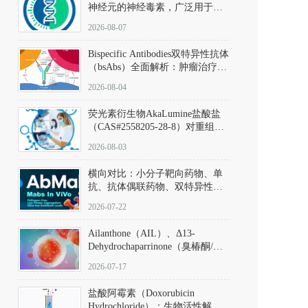
神经元的神经毒素，广泛用于构
建帕金森病动物模型。该化合物
2026-08-07
以盐酸盐形式存在，可触发线粒
体介导的神经元凋亡。其经典应
Bispecific Antibodies双特异性抗体
用即为选择性损毁中脑黑质致密
（bsAbs）全面解析：肿瘤治疗的
部多巴胺能神经元，从而可靠模
突破性进展及获批药物全景
拟帕金森病的核心病理与行为表
2026-08-04
型。
荧光素衍生物AkaLumine盐酸盐
（CAS#2558205-28-8）对重组萤
火虫荧光素酶（Fluc）的米氏常
2026-08-03
数（Km）为2.06 μM；其近红外
发光特性赋予优异的组织穿透能
横向对比：小分子靶向药物、单
力，大幅增强成像信噪比，从而
抗、抗体偶联药物、双特异性抗
实现活体动物模型中极低给药剂
体与CAR-T细胞治疗的技术特征
量下的高灵敏度、非侵入式生物
2026-07-22
及应用瓶颈
发光动态追踪。
Ailanthone（AIL）、Δ13-
Dehydrochaparrinone（臭椿酮/臭
椿苦酮），CAS No. 981-15-7，
2026-07-17
DKM货号 D806885
盐酸阿霉素（Doxorubicin
Hydrochloride）：生物活性解