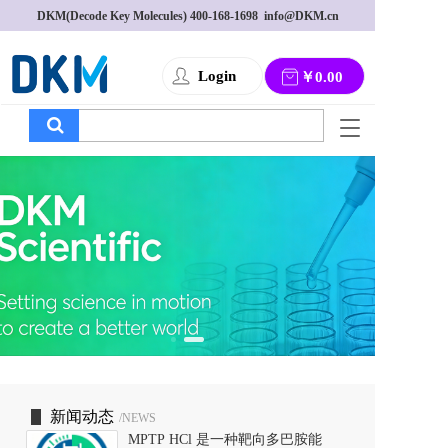
DKM(Decode Key Molecules) 
400-168-1698
  info@DKM.cn
Login
￥0.00
T
o
g
g
l
e
n
a
v
i
g
a
t
i
o
新闻动态
/NEWS
n
MPTP HCl 是一种靶向多巴胺能