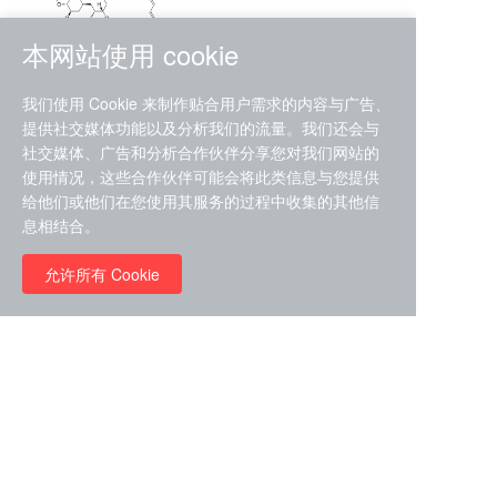
本网站使用 cookie
RMC-4630 (SHP2-IN-7)
我们使用 Cookie 来制作贴合用户需求的内容与广告、
（CAS#2172652-48-9 目录
提供社交媒体功能以及分析我们的流量。我们还会与
号D9063487）
社交媒体、广告和分析合作伙伴分享您对我们网站的
RMC-6272（ Cas
No.:2382769-46-0 目录号
使用情况，这些合作伙伴可能会将此类信息与您提供
D9036531）
给他们或他们在您使用其服务的过程中收集的其他信
￥1850.00
息相结合。
允许所有 Cookie
￥11680.00