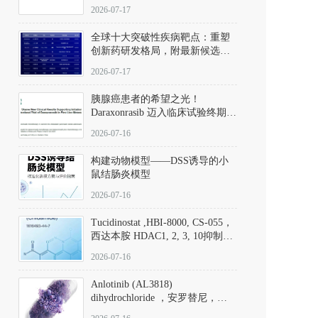
性。
172889-27-9）｜货号 D807008｜
2026-07-17
应用指南
全球十大突破性疾病靶点：重塑
创新药研发格局，附最新候选分
子清单
2026-07-17
胰腺癌患者的希望之光！
Daraxonrasib 迈入临床试验终期阶
段
2026-07-16
构建动物模型——DSS诱导的小
鼠结肠炎模型
2026-07-16
Tucidinostat ,HBI-8000, CS-055，
西达本胺 HDAC1, 2, 3, 10抑制剂
(CAS#1616493-44-7 目录号
2026-07-16
D808567) - DKM活性分子
Anlotinib (AL3818)
dihydrochloride ，安罗替尼，
ALTN、 Anlotinib、 Anlotinib