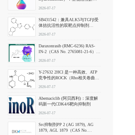
析、实验操作指南与溶液配制规
2026-07-17
范
SB431542：兼具ALK5与TGFβ受
体拮抗活性的双靶点抑制剂
（CAS号：301836-41-9；货号：
2026-07-17
D801067）
Daraxonrasib (RMC-6236) RAS-
IN-2（CAS No. 2765081-21-6）：
体外与体内药理学评价方法，靶
2026-07-17
向KRAS/NRAS/HRAS的广谱RAS
抑制剂
Y-27632 2HCl 是一种高效、ATP
竞争性的ROCK（Rho相关卷曲螺
旋蛋白激酶）选择性抑制剂，可
2026-07-17
同等抑制ROCK1与ROCK2；其通
过精准嵌入激酶的ATP结合位点
Abemaciclib (阿贝西利)：深度解
发挥抑制作用，对ROCK1和
码新一代CDK4/6靶向抑制剂
ROCK2的解离常数（Ki）分别为
140 nM和300 nM；在众多丝氨酸/
2026-07-17
苏氨酸激酶（如PKC、MLCK）
中，其靶向ROCK的选择性超过
Src抑制剂PP 2 (AG 1879), AG
200倍，凸显出优异的分子特异
1879, AGL 1879（CAS No.