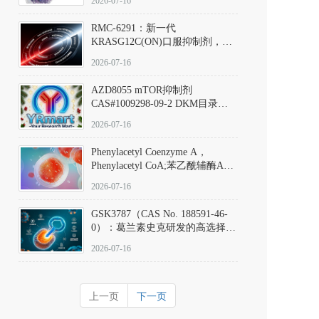
2026-07-16
Hydrochloride实验方法步骤SOP
RMC-6291：新一代
KRASG12C(ON)口服抑制剂，
RMC-6291
2026-07-16
(Elironrasib)CAS#2641998-63-0
AZD8055 mTOR抑制剂
CAS#1009298-09-2 DKM目录号
D801555：一种强效双靶向mTOR
2026-07-16
激酶抑制剂的深度剖析
Phenylacetyl Coenzyme A，
Phenylacetyl CoA;苯乙酰辅酶A
CAS#7532-39-0 目录号D944626
2026-07-16
GSK3787（CAS No. 188591-46-
0）：葛兰素史克研发的高选择
性、不可逆共价PPARδ特异性拮
2026-07-16
抗剂，被广泛视为研究PPARδ核
受体生理功能、信号通路验证及
靶点药理机制的金标准化学探
上一页
下一页
针。