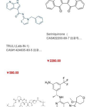
Seriniquinone（
CAS#22200-69-7 目录号
D940363）
TRULI (Lats-IN-1)
CAS#1424635-83-5 目录号
D801061
￥2280.00
￥580.00