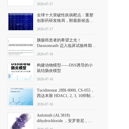
性。
172889-27-9）｜货号 D807008｜
2026-07-17
应用指南
全球十大突破性疾病靶点：重塑
创新药研发格局，附最新候选分
子清单
2026-07-17
胰腺癌患者的希望之光！
Daraxonrasib 迈入临床试验终期阶
段
2026-07-16
构建动物模型——DSS诱导的小
鼠结肠炎模型
2026-07-16
Tucidinostat ,HBI-8000, CS-055，
西达本胺 HDAC1, 2, 3, 10抑制剂
(CAS#1616493-44-7 目录号
2026-07-16
D808567) - DKM活性分子
Anlotinib (AL3818)
dihydrochloride ，安罗替尼，
ALTN、 Anlotinib、 Anlotinib