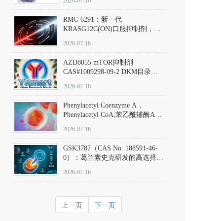
2026-07-16
Hydrochloride实验方法步骤SOP
RMC-6291：新一代
KRASG12C(ON)口服抑制剂，
RMC-6291
2026-07-16
(Elironrasib)CAS#2641998-63-0
AZD8055 mTOR抑制剂
CAS#1009298-09-2 DKM目录号
D801555：一种强效双靶向mTOR
2026-07-16
激酶抑制剂的深度剖析
Phenylacetyl Coenzyme A，
Phenylacetyl CoA;苯乙酰辅酶A
CAS#7532-39-0 目录号D944626
2026-07-16
GSK3787（CAS No. 188591-46-
0）：葛兰素史克研发的高选择
性、不可逆共价PPARδ特异性拮
2026-07-16
抗剂，被广泛视为研究PPARδ核
受体生理功能、信号通路验证及
靶点药理机制的金标准化学探
上一页
下一页
针。