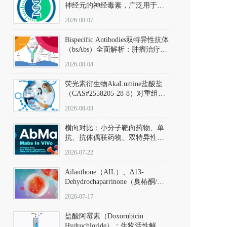
神经元的神经毒素，广泛用于构
建帕金森病动物模型。该化合物
2026-08-07
以盐酸盐形式存在，可触发线粒
体介导的神经元凋亡。其经典应
Bispecific Antibodies双特异性抗体
用即为选择性损毁中脑黑质致密
（bsAbs）全面解析：肿瘤治疗的
部多巴胺能神经元，从而可靠模
突破性进展及获批药物全景
拟帕金森病的核心病理与行为表
2026-08-04
型。
荧光素衍生物AkaLumine盐酸盐
（CAS#2558205-28-8）对重组萤
火虫荧光素酶（Fluc）的米氏常
2026-08-03
数（Km）为2.06 μM；其近红外
发光特性赋予优异的组织穿透能
横向对比：小分子靶向药物、单
力，大幅增强成像信噪比，从而
抗、抗体偶联药物、双特异性抗
实现活体动物模型中极低给药剂
体与CAR-T细胞治疗的技术特征
量下的高灵敏度、非侵入式生物
2026-07-22
及应用瓶颈
发光动态追踪。
Ailanthone（AIL）、Δ13-
Dehydrochaparrinone（臭椿酮/臭
椿苦酮），CAS No. 981-15-7，
2026-07-17
DKM货号 D806885
盐酸阿霉素（Doxorubicin
Hydrochloride）：生物活性解