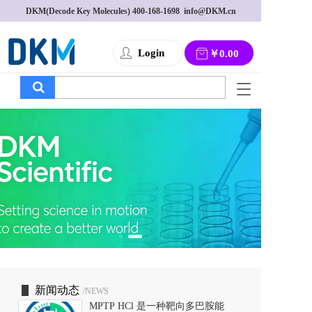
DKM(Decode Key Molecules) 
400-168-1698
  info@DKM.cn
Login
￥0.00
T
o
g
g
l
e
n
a
v
i
g
a
t
i
o
新闻动态
/NEWS
n
MPTP HCl 是一种靶向多巴胺能