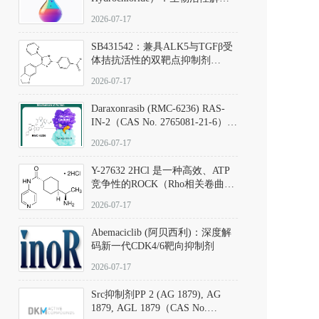
析、实验操作指南与溶液配制规
2026-07-17
范
SB431542：兼具ALK5与TGFβ受
体拮抗活性的双靶点抑制剂
（CAS号：301836-41-9；货号：
2026-07-17
D801067）
Daraxonrasib (RMC-6236) RAS-
IN-2（CAS No. 2765081-21-6）：
体外与体内药理学评价方法，靶
2026-07-17
向KRAS/NRAS/HRAS的广谱RAS
抑制剂
Y-27632 2HCl 是一种高效、ATP
竞争性的ROCK（Rho相关卷曲螺
旋蛋白激酶）选择性抑制剂，可
2026-07-17
同等抑制ROCK1与ROCK2；其通
过精准嵌入激酶的ATP结合位点
Abemaciclib (阿贝西利)：深度解
发挥抑制作用，对ROCK1和
码新一代CDK4/6靶向抑制剂
ROCK2的解离常数（Ki）分别为
140 nM和300 nM；在众多丝氨酸/
2026-07-17
苏氨酸激酶（如PKC、MLCK）
中，其靶向ROCK的选择性超过
Src抑制剂PP 2 (AG 1879), AG
200倍，凸显出优异的分子特异
1879, AGL 1879（CAS No.