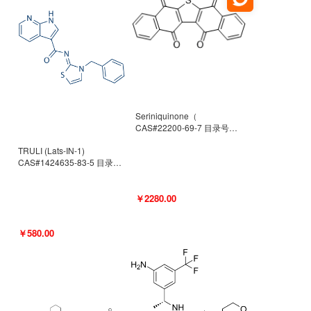
Seriniquinone（
CAS#22200-69-7 目录号
D940363）
TRULI (Lats-IN-1)
CAS#1424635-83-5 目录号
D801061
￥2280.00
￥580.00