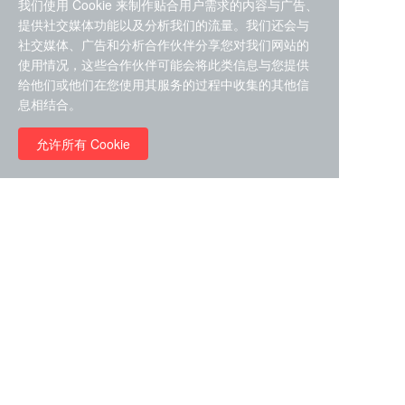
我们使用 Cookie 来制作贴合用户需求的内容与广告、
提供社交媒体功能以及分析我们的流量。我们还会与
社交媒体、广告和分析合作伙伴分享您对我们网站的
使用情况，这些合作伙伴可能会将此类信息与您提供
给他们或他们在您使用其服务的过程中收集的其他信
ZDZ-553， compound 22a，
息相结合。
STAT1抑制剂 目录号
RMC-6291 (Elironrasib)
D9181792
（CAS#2641998-63-0 目录
允许所有 Cookie
号D8001606）
￥8960.00
￥2580.00