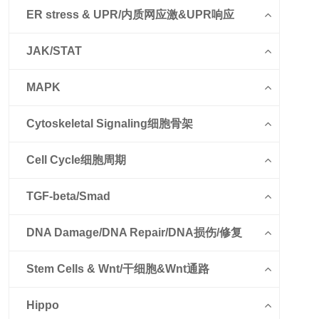
ER stress & UPR/内质网应激&UPR响应
JAK/STAT
MAPK
Cytoskeletal Signaling细胞骨架
Cell Cycle细胞周期
TGF-beta/Smad
DNA Damage/DNA Repair/DNA损伤/修复
Stem Cells & Wnt/干细胞&Wnt通路
Hippo