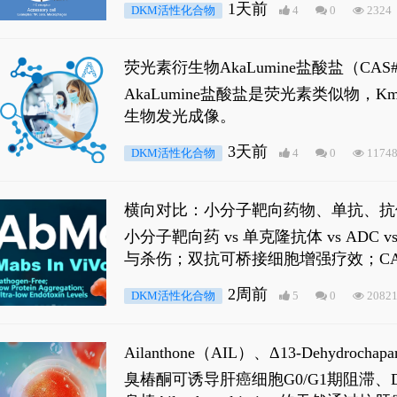
1天前
DKM活性化合物
4
0
2324
荧光素衍生物AkaLumine盐酸盐（CA
穿透能力，大幅增强成像信噪比，从而
AkaLumine盐酸盐是荧光素类似物
生物发光成像。
3天前
DKM活性化合物
4
0
1174
横向对比：小分子靶向药物、单抗、抗
小分子靶向药 vs 单克隆抗体 vs A
与杀伤；双抗可桥接细胞增强疗效；CA
2周前
DKM活性化合物
5
0
2082
Ailanthone（AIL）、Δ13-Dehydroch
臭椿酮可诱导肝癌细胞G0/G1期阻滞、DNA损