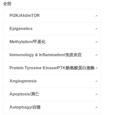
全部
PI3K/Akt/mTOR
Epigenetics
Methylation/甲基化
Immunology & Inflammation/免疫炎症
Protein Tyrosine Kinase/PTK酪氨酸蛋白激酶
Angiogenesis
Apoptosis/凋亡
Autophagy/自噬