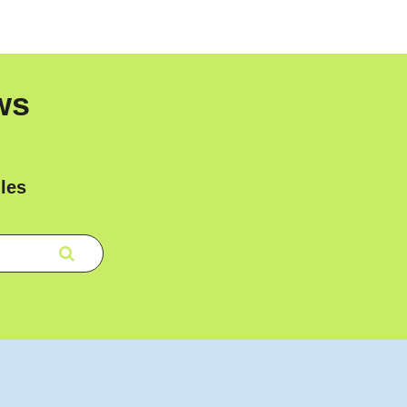
ws
les