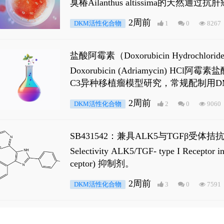
臭椿Ailanthus altissima的天然通
ne 可触发DNA损伤，其特征为 ATM/AT
2周前
DKM活性化合物
1
0
8267
是全长 Androgen Receptor (AR
盐酸阿霉素（Doxorubicin Hydro
Doxorubicin (Adriamyci
C3异种移植瘤模型研究，常规配制用D
2周前
DKM活性化合物
2
0
9060
SB431542：兼具ALK5与TGFβ受体拮
Selectivity ALK5/TGF- type I
ceptor) 抑制剂。
2周前
DKM活性化合物
3
0
7591