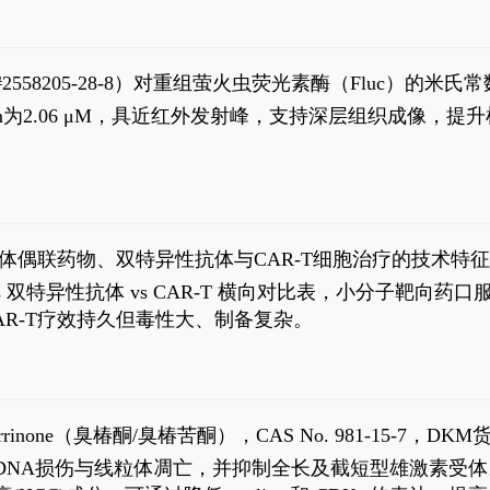
S#2558205-28-8）对重组萤火虫荧光素酶（Fluc）的
实现活体动物模型中极低给药剂量下的高灵敏度、非侵入
，Km为2.06 μM，具近红外发射峰，支持深层组织成像
8
体偶联药物、双特异性抗体与CAR-T细胞治疗的技术特
DC vs 双特异性抗体 vs CAR-T 横向对比表，小分子
R-T疗效持久但毒性大、制备复杂。
1
aparrinone（臭椿酮/臭椿苦酮），CAS No. 981-15-7，DKM货
伤与线粒体凋亡，并抑制全长及截短型雄激素受体。Ailanthone (