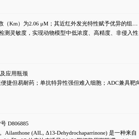
米氏常数（Km）为2.06 μM；其近红外发光特性赋予优异的组织
式生物发光动态追踪。
，提升检测灵敏度，实现动物模型中低浓度、高精度、非侵入性
征及应用瓶颈
靶向药口服便捷但易耐药；单抗特异性强但难入细胞；ADC兼具靶
号 D806885
AIL, Δ13-Dehydrochaparrinone) 是一种来自