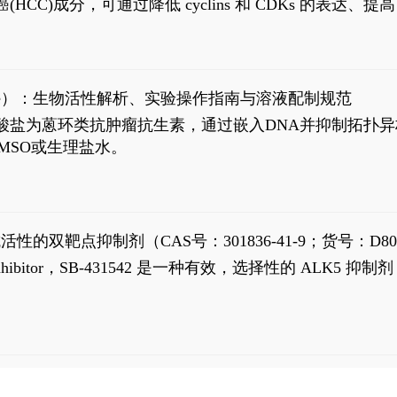
过抗肝癌(HCC)成分，可通过降低 cyclins 和 CDKs 的表达、提
R 通路的激活。Ailanthone 可在Huh7细胞中诱导线粒体介导
-FL)和组成型活性截断AR剪接变体(AR-Vs, AR1-651)的抑制剂
chloride）：生物活性解析、实验操作指南与溶液配制规范
n) HCl阿霉素盐酸盐为蒽环类抗肿瘤抗生素，通过嵌入DNA并抑
MSO或生理盐水。
抗活性的双靶点抑制剂（CAS号：301836-41-9；货号：D80
 Receptor inhibitor，SB-431542 是一种有效，选择性的 A