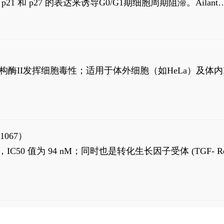
高 p21 和 p27 的表达来诱导G0/G1期细胞周期阻滞。Ailanth
、涉及 PI3K/AKT 信号通路的细胞凋亡。Ailanthone 也
，对应的IC50值分别为69 nM和309 nM。
制拓扑异构酶II发挥细胞毒性；适用于体外细胞（如HeLa）及体内
1067）
LK5 抑制剂，IC50 值为 94 nM；同时也是转化生长因子受体 (TGF- R