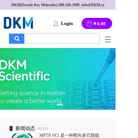
DKM(Decode Key Molecules) 
400-168-1698
  info@DKM.cn
Login
￥0.00
T
o
g
g
l
e
n
a
v
i
g
a
t
i
o
新闻动态
/NEWS
n
MPTP HCl 是一种靶向多巴胺能