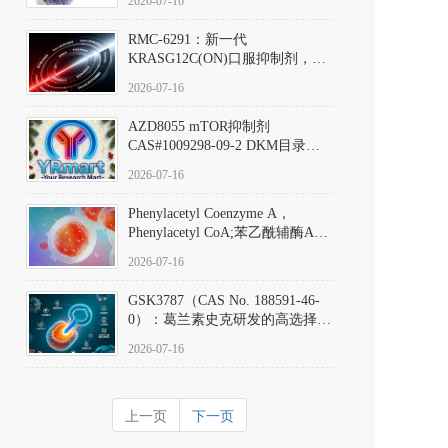
2026-07-16
Hydrochloride实验方法步骤SOP
RMC-6291：新一代
KRASG12C(ON)口服抑制剂，
RMC-6291
2026-07-16
(Elironrasib)CAS#2641998-63-0
AZD8055 mTOR抑制剂
CAS#1009298-09-2 DKM目录号
D801555：一种强效双靶向mTOR
2026-07-16
激酶抑制剂的深度剖析
Phenylacetyl Coenzyme A，
Phenylacetyl CoA;苯乙酰辅酶A
CAS#7532-39-0 目录号D944626
2026-07-16
GSK3787（CAS No. 188591-46-
0）：葛兰素史克研发的高选择
性、不可逆共价PPARδ特异性拮
2026-07-16
抗剂，被广泛视为研究PPARδ核
受体生理功能、信号通路验证及
靶点药理机制的金标准化学探
上一页
下一页
针。