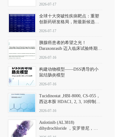
性。
172889-27-9）｜货号 D807008｜
2026-07-17
应用指南
全球十大突破性疾病靶点：重塑
创新药研发格局，附最新候选分
子清单
2026-07-17
胰腺癌患者的希望之光！
Daraxonrasib 迈入临床试验终期阶
段
2026-07-16
构建动物模型——DSS诱导的小
鼠结肠炎模型
2026-07-16
Tucidinostat ,HBI-8000, CS-055，
西达本胺 HDAC1, 2, 3, 10抑制剂
(CAS#1616493-44-7 目录号
2026-07-16
D808567) - DKM活性分子
Anlotinib (AL3818)
dihydrochloride ，安罗替尼，
ALTN、 Anlotinib、 Anlotinib