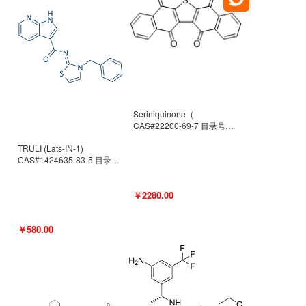
Seriniquinone（
CAS#22200-69-7 目录号
D940363）
TRULI (Lats-IN-1)
CAS#1424635-83-5 目录号
D801061
￥2280.00
￥580.00