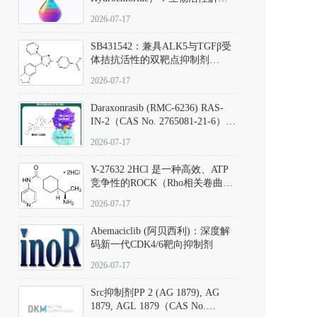
析、实验操作指南与溶液配制规
2026-07-17
范
SB431542：兼具ALK5与TGFβ受
体拮抗活性的双靶点抑制剂
（CAS号：301836-41-9；货号：
2026-07-17
D801067）
Daraxonrasib (RMC-6236) RAS-
IN-2（CAS No. 2765081-21-6）：
体外与体内药理学评价方法，靶
2026-07-17
向KRAS/NRAS/HRAS的广谱RAS
抑制剂
Y-27632 2HCl 是一种高效、ATP
竞争性的ROCK（Rho相关卷曲螺
旋蛋白激酶）选择性抑制剂，可
2026-07-17
同等抑制ROCK1与ROCK2；其通
过精准嵌入激酶的ATP结合位点
Abemaciclib (阿贝西利)：深度解
发挥抑制作用，对ROCK1和
码新一代CDK4/6靶向抑制剂
ROCK2的解离常数（Ki）分别为
140 nM和300 nM；在众多丝氨酸/
2026-07-17
苏氨酸激酶（如PKC、MLCK）
中，其靶向ROCK的选择性超过
Src抑制剂PP 2 (AG 1879), AG
200倍，凸显出优异的分子特异
1879, AGL 1879（CAS No.