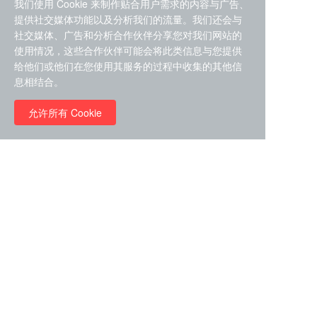
我们使用 Cookie 来制作贴合用户需求的内容与广告、
提供社交媒体功能以及分析我们的流量。我们还会与
社交媒体、广告和分析合作伙伴分享您对我们网站的
使用情况，这些合作伙伴可能会将此类信息与您提供
给他们或他们在您使用其服务的过程中收集的其他信
ZDZ-553， compound 22a，
息相结合。
STAT1抑制剂 目录号
RMC-6291 (Elironrasib)
D9181792
（CAS#2641998-63-0 目录
允许所有 Cookie
号D8001606）
￥8960.00
￥2580.00