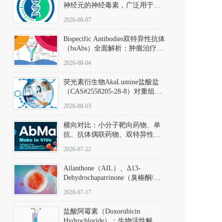
神经元的神经毒素，广泛用于构
建帕金森病动物模型。该化合物
2026-08-07
以盐酸盐形式存在，可触发线粒
体介导的神经元凋亡。其经典应
Bispecific Antibodies双特异性抗体
用即为选择性损毁中脑黑质致密
（bsAbs）全面解析：肿瘤治疗的
部多巴胺能神经元，从而可靠模
突破性进展及获批药物全景
拟帕金森病的核心病理与行为表
2026-08-04
型。
荧光素衍生物AkaLumine盐酸盐
（CAS#2558205-28-8）对重组萤
火虫荧光素酶（Fluc）的米氏常
2026-08-03
数（Km）为2.06 μM；其近红外
发光特性赋予优异的组织穿透能
横向对比：小分子靶向药物、单
力，大幅增强成像信噪比，从而
抗、抗体偶联药物、双特异性抗
实现活体动物模型中极低给药剂
体与CAR-T细胞治疗的技术特征
量下的高灵敏度、非侵入式生物
2026-07-22
及应用瓶颈
发光动态追踪。
Ailanthone（AIL）、Δ13-
Dehydrochaparrinone（臭椿酮/臭
椿苦酮），CAS No. 981-15-7，
2026-07-17
DKM货号 D806885
盐酸阿霉素（Doxorubicin
Hydrochloride）：生物活性解