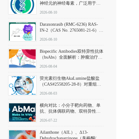
神经元的神经毒素，广泛用于构
建帕金森病动物模型。该化合物
2026-08-10
以盐酸盐形式存在，可触发线粒
体介导的神经元凋亡。其经典应
Daraxonrasib (RMC-6236) RAS-
用即为选择性损毁中脑黑质致密
IN-2（CAS No. 2765081-21-6）：
部多巴胺能神经元，从而可靠模
体外与体内药理学评价方法，靶
拟帕金森病的核心病理与行为表
2026-08-10
向KRAS/NRAS/HRAS的广谱RAS
型。
抑制剂
Bispecific Antibodies双特异性抗体
（bsAbs）全面解析：肿瘤治疗的
突破性进展及获批药物全景
2026-08-04
荧光素衍生物AkaLumine盐酸盐
（CAS#2558205-28-8）对重组萤
火虫荧光素酶（Fluc）的米氏常
2026-08-03
数（Km）为2.06 μM；其近红外
发光特性赋予优异的组织穿透能
横向对比：小分子靶向药物、单
力，大幅增强成像信噪比，从而
抗、抗体偶联药物、双特异性抗
实现活体动物模型中极低给药剂
体与CAR-T细胞治疗的技术特征
量下的高灵敏度、非侵入式生物
2026-07-22
及应用瓶颈
发光动态追踪。
Ailanthone（AIL）、Δ13-
Dehydrochaparrinone（臭椿酮/臭