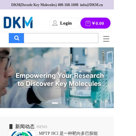
DKM(Decode Key Molecules) 
400-168-1698
  info@DKM.cn
Login
￥0.00
T
o
g
g
l
e
n
a
v
i
g
a
t
i
o
新闻动态
/NEWS
n
MPTP HCl 是一种靶向多巴胺能