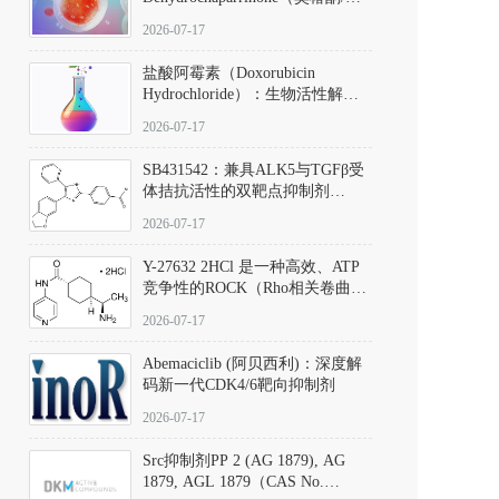
椿苦酮），CAS No. 981-15-7，
2026-07-17
DKM货号 D806885
盐酸阿霉素（Doxorubicin
Hydrochloride）：生物活性解
析、实验操作指南与溶液配制规
2026-07-17
范
SB431542：兼具ALK5与TGFβ受
体拮抗活性的双靶点抑制剂
（CAS号：301836-41-9；货号：
2026-07-17
D801067）
Y-27632 2HCl 是一种高效、ATP
竞争性的ROCK（Rho相关卷曲螺
旋蛋白激酶）选择性抑制剂，可
2026-07-17
同等抑制ROCK1与ROCK2；其通
过精准嵌入激酶的ATP结合位点
Abemaciclib (阿贝西利)：深度解
发挥抑制作用，对ROCK1和
码新一代CDK4/6靶向抑制剂
ROCK2的解离常数（Ki）分别为
140 nM和300 nM；在众多丝氨酸/
2026-07-17
苏氨酸激酶（如PKC、MLCK）
中，其靶向ROCK的选择性超过
Src抑制剂PP 2 (AG 1879), AG
200倍，凸显出优异的分子特异
1879, AGL 1879（CAS No.