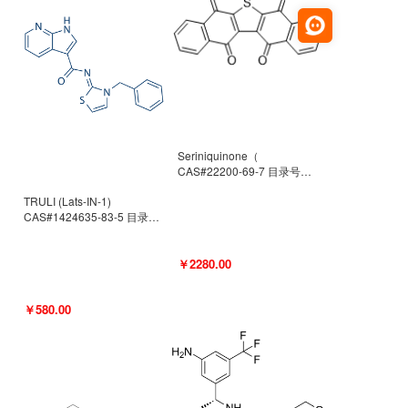
Seriniquinone（
CAS#22200-69-7 目录号
D940363）
TRULI (Lats-IN-1)
CAS#1424635-83-5 目录号
D801061
￥2280.00
￥580.00