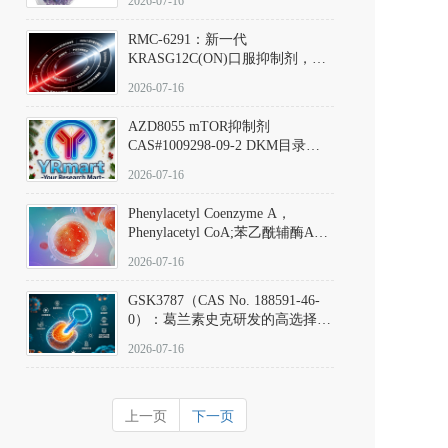
2026-07-16
Hydrochloride实验方法步骤SOP
RMC-6291：新一代
KRASG12C(ON)口服抑制剂，
RMC-6291
2026-07-16
(Elironrasib)CAS#2641998-63-0
AZD8055 mTOR抑制剂
CAS#1009298-09-2 DKM目录号
D801555：一种强效双靶向mTOR
2026-07-16
激酶抑制剂的深度剖析
Phenylacetyl Coenzyme A，
Phenylacetyl CoA;苯乙酰辅酶A
CAS#7532-39-0 目录号D944626
2026-07-16
GSK3787（CAS No. 188591-46-
0）：葛兰素史克研发的高选择
性、不可逆共价PPARδ特异性拮
2026-07-16
抗剂，被广泛视为研究PPARδ核
受体生理功能、信号通路验证及
靶点药理机制的金标准化学探
上一页
下一页
针。