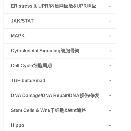
ER stress & UPR/内质网应激&UPR响应
JAK/STAT
MAPK
Cytoskeletal Signaling细胞骨架
Cell Cycle细胞周期
TGF-beta/Smad
DNA Damage/DNA Repair/DNA损伤/修复
Stem Cells & Wnt/干细胞&Wnt通路
Hippo