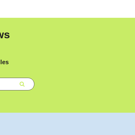
ws
les