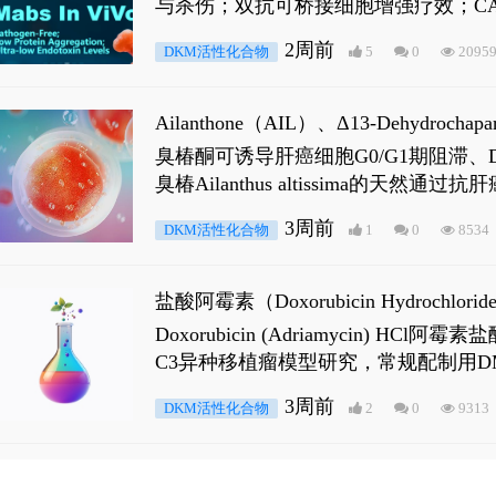
与杀伤；双抗可桥接细胞增强疗效；CA
2周前
DKM活性化合物
5
0
2095
Ailanthone（AIL）、Δ13-Dehydroch
臭椿酮可诱导肝癌细胞G0/G1期阻滞、DNA损
臭椿Ailanthus altissima的天然通
ne 可触发DNA损伤，其特征为 ATM/AT
3周前
DKM活性化合物
1
0
8534
是全长 Androgen Receptor (AR
盐酸阿霉素（Doxorubicin Hydro
Doxorubicin (Adriamyci
C3异种移植瘤模型研究，常规配制用D
3周前
DKM活性化合物
2
0
9313