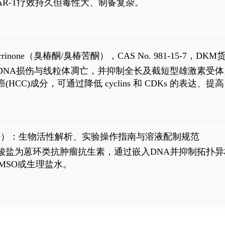
R-T疗效持久但毒性大、制备复杂。
9
aparrinone（臭椿酮/臭椿苦酮），CAS No. 981-15-7，DKM货
伤与线粒体凋亡，并抑制全长及截短型雄激素受体。Ailanthone (
过抗肝癌(HCC)成分，可通过降低 cyclins 和 CDKs 的表达、提
R 通路的激活。Ailanthone 可在Huh7细胞中诱导线粒体介导
-FL)和组成型活性截断AR剪接变体(AR-Vs, AR1-651)的抑制剂
chloride）：生物活性解析、实验操作指南与溶液配制规范
n) HCl阿霉素盐酸盐为蒽环类抗肿瘤抗生素，通过嵌入DNA并抑
MSO或生理盐水。