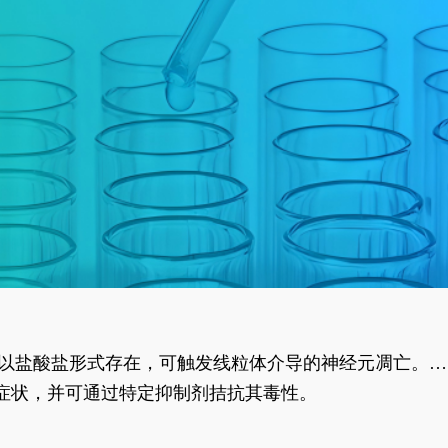
合物以盐酸盐形式存在，可触发线粒体介导的神经元凋亡。其
行为表型。
样症状，并可通过特定抑制剂拮抗其毒性。