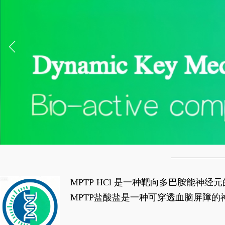
MPTP HCl 是一种靶向多巴胺能
经典应用即为选择性损毁中脑黑质致密
MPTP盐酸盐是一种可穿透血脑屏障