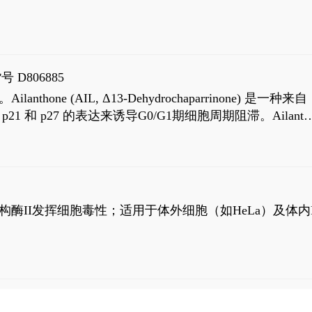
号 D806885
AIL, Δ13-Dehydrochaparrinone) 是一种来自
高 p21 和 p27 的表达来诱导G0/G1期细胞周期阻滞。Ailanth
、涉及 PI3K/AKT 信号通路的细胞凋亡。Ailanthone 也
，对应的IC50值分别为69 nM和309 nM。
制拓扑异构酶II发挥细胞毒性；适用于体外细胞（如HeLa）及体内