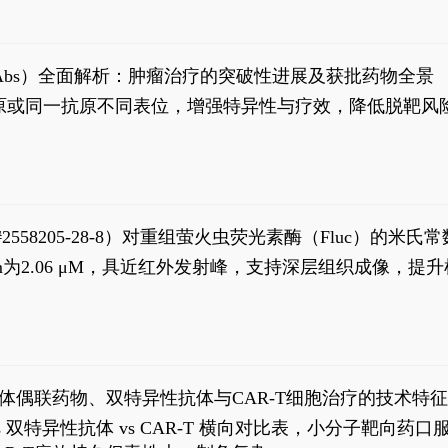
异性抗体（bsAbs）全面解析：肿瘤治疗的突破性进展及获批药物全景
种抗原或同一抗原不同表位，增强特异性与疗效，降低脱靶
S#2558205-28-8）对重组萤火虫荧光素酶（Fluc）的
实现活体动物模型中极低给药剂量下的高灵敏度、非侵入
，Km为2.06 μM，具近红外发射峰，支持深层组织成像
1
体偶联药物、双特异性抗体与CAR-T细胞治疗的技术特
DC vs 双特异性抗体 vs CAR-T 横向对比表，小分子