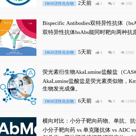
2天前
DKM活性化合物
1
0
358
Bispecific Antibodies双特
双特异性抗体bsAbs能同时靶向两
5天前
DKM活性化合物
4
0
2562
荧光素衍生物AkaLumine盐酸盐（CA
穿透能力，大幅增强成像信噪比，从而
AkaLumine盐酸盐是荧光素类似物
生物发光成像。
6天前
DKM活性化合物
4
0
1199
横向对比：小分子靶向药物、单抗、抗
小分子靶向药 vs 单克隆抗体 vs A