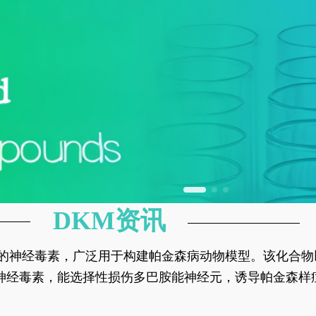
DKM资讯
神经元的神经毒素，广泛用于构建帕金森病动物模型。该化
部多巴胺能神经元，从而可靠模拟帕金森病的核心病理与
的神经毒素，能选择性损伤多巴胺能神经元，诱导帕金森