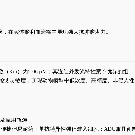
风险，在实体瘤和血液瘤中展现强大抗肿瘤潜力。
米氏常数（Km）为2.06 μM；其近红外发光特性赋予优异的组织
式生物发光动态追踪。
，提升检测灵敏度，实现动物模型中低浓度、高精度、非侵入性
征及应用瓶颈
靶向药口服便捷但易耐药；单抗特异性强但难入细胞；ADC兼具靶