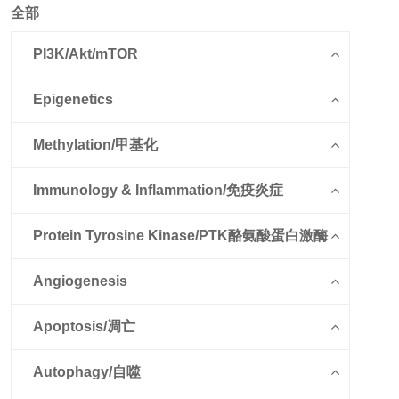
全部
PI3K/Akt/mTOR
Epigenetics
Methylation/甲基化
Immunology & Inflammation/免疫炎症
Protein Tyrosine Kinase/PTK酪氨酸蛋白激酶
Angiogenesis
Apoptosis/凋亡
Autophagy/自噬