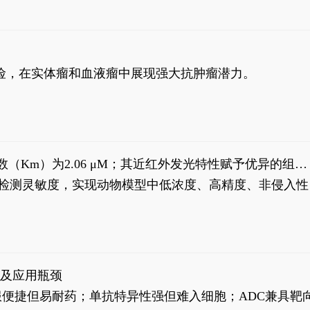
风险，在实体瘤和血液瘤中展现强大抗肿瘤潜力。
米氏常数（Km）为2.06 μM；其近红外发光特性赋予优异的组织
式生物发光动态追踪。
，提升检测灵敏度，实现动物模型中低浓度、高精度、非侵入性
征及应用瓶颈
靶向药口服便捷但易耐药；单抗特异性强但难入细胞；ADC兼具靶