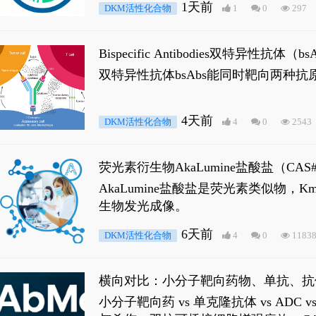
1天前
DKM活性化合物
1
0
297
Bispecific Antibodies双特
双特异性抗体bsAbs能同时靶向两
4天前
DKM活性化合物
4
0
2543
荧光素衍生物AkaLumine盐酸盐（CA
穿透能力，大幅增强成像信噪比，从而
AkaLumine盐酸盐是荧光素类似物
生物发光成像。
6天前
DKM活性化合物
4
0
1183
横向对比：小分子靶向药物、单抗、抗
小分子靶向药 vs 单克隆抗体 vs A