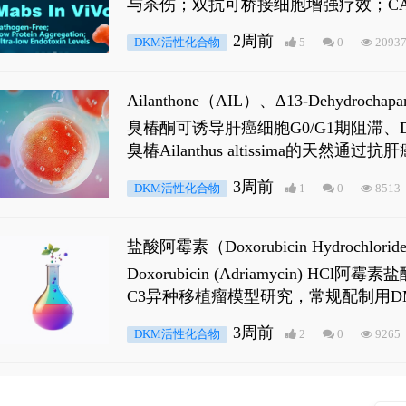
与杀伤；双抗可桥接细胞增强疗效；CA
2周前
DKM活性化合物
5
0
2093
Ailanthone（AIL）、Δ13-Dehydroch
臭椿酮可诱导肝癌细胞G0/G1期阻滞、DNA损
臭椿Ailanthus altissima的天然通
ne 可触发DNA损伤，其特征为 ATM/AT
3周前
DKM活性化合物
1
0
8513
是全长 Androgen Receptor (AR
盐酸阿霉素（Doxorubicin Hydro
Doxorubicin (Adriamyci
C3异种移植瘤模型研究，常规配制用D
3周前
DKM活性化合物
2
0
9265