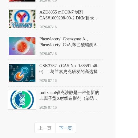
2026-07-16
(Elironrasib)CAS#2641998-63-0
AZD8055 mTOR抑制剂
CAS#1009298-09-2 DKM目录号
D801555：一种强效双靶向mTOR
2026-07-16
激酶抑制剂的深度剖析
Phenylacetyl Coenzyme A，
Phenylacetyl CoA;苯乙酰辅酶A
CAS#7532-39-0 目录号D944626
2026-07-16
GSK3787（CAS No. 188591-46-
0）：葛兰素史克研发的高选择
性、不可逆共价PPARδ特异性拮
2026-07-16
抗剂，被广泛视为研究PPARδ核
受体生理功能、信号通路验证及
Iodixanol碘克沙醇是一种创新的
靶点药理机制的金标准化学探
非离子型X射线造影剂（渗透压
针。
290 mOsm/kg），也是目前唯一
2026-07-16
在血管内给药时与血浆等渗的临
床可用造影剂。Iodixanol其CAS
号为92339-11-2
上一页
下一页