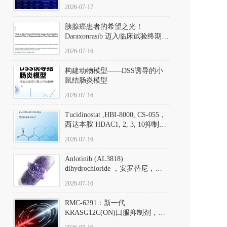
子清单
2026-07-17
胰腺癌患者的希望之光！
Daraxonrasib 迈入临床试验终期阶
段
2026-07-16
构建动物模型——DSS诱导的小
鼠结肠炎模型
2026-07-16
Tucidinostat ,HBI-8000, CS-055，
西达本胺 HDAC1, 2, 3, 10抑制剂
(CAS#1616493-44-7 目录号
2026-07-16
D808567) - DKM活性分子
Anlotinib (AL3818)
dihydrochloride ，安罗替尼，
ALTN、 Anlotinib、 Anlotinib
2026-07-16
Hydrochloride实验方法步骤SOP
RMC-6291：新一代
KRASG12C(ON)口服抑制剂，
RMC-6291