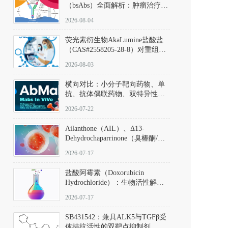
（bsAbs）全面解析：肿瘤治疗的
突破性进展及获批药物全景
2026-08-04
荧光素衍生物AkaLumine盐酸盐
（CAS#2558205-28-8）对重组萤
火虫荧光素酶（Fluc）的米氏常
2026-08-03
数（Km）为2.06 μM；其近红外
发光特性赋予优异的组织穿透能
横向对比：小分子靶向药物、单
力，大幅增强成像信噪比，从而
抗、抗体偶联药物、双特异性抗
实现活体动物模型中极低给药剂
体与CAR-T细胞治疗的技术特征
量下的高灵敏度、非侵入式生物
2026-07-22
及应用瓶颈
发光动态追踪。
Ailanthone（AIL）、Δ13-
Dehydrochaparrinone（臭椿酮/臭
椿苦酮），CAS No. 981-15-7，
2026-07-17
DKM货号 D806885
盐酸阿霉素（Doxorubicin
Hydrochloride）：生物活性解
析、实验操作指南与溶液配制规
2026-07-17
范
SB431542：兼具ALK5与TGFβ受
体拮抗活性的双靶点抑制剂