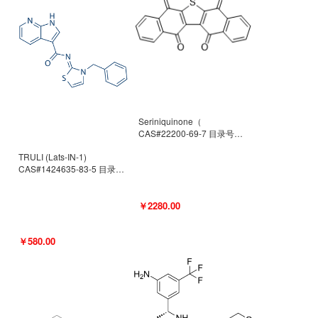
Seriniquinone（
CAS#22200-69-7 目录号
D940363）
TRULI (Lats-IN-1)
CAS#1424635-83-5 目录号
D801061
￥2280.00
￥580.00