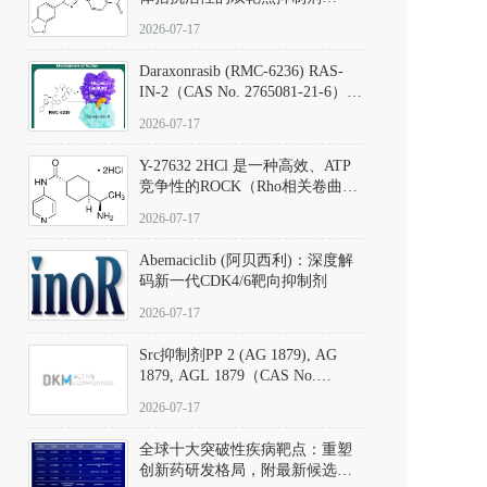
（CAS号：301836-41-9；货号：
2026-07-17
D801067）
Daraxonrasib (RMC-6236) RAS-
IN-2（CAS No. 2765081-21-6）：
体外与体内药理学评价方法，靶
2026-07-17
向KRAS/NRAS/HRAS的广谱RAS
抑制剂
Y-27632 2HCl 是一种高效、ATP
竞争性的ROCK（Rho相关卷曲螺
旋蛋白激酶）选择性抑制剂，可
2026-07-17
同等抑制ROCK1与ROCK2；其通
过精准嵌入激酶的ATP结合位点
Abemaciclib (阿贝西利)：深度解
发挥抑制作用，对ROCK1和
码新一代CDK4/6靶向抑制剂
ROCK2的解离常数（Ki）分别为
140 nM和300 nM；在众多丝氨酸/
2026-07-17
苏氨酸激酶（如PKC、MLCK）
中，其靶向ROCK的选择性超过
Src抑制剂PP 2 (AG 1879), AG
200倍，凸显出优异的分子特异
1879, AGL 1879（CAS No.
性。
172889-27-9）｜货号 D807008｜
2026-07-17
应用指南
全球十大突破性疾病靶点：重塑
创新药研发格局，附最新候选分