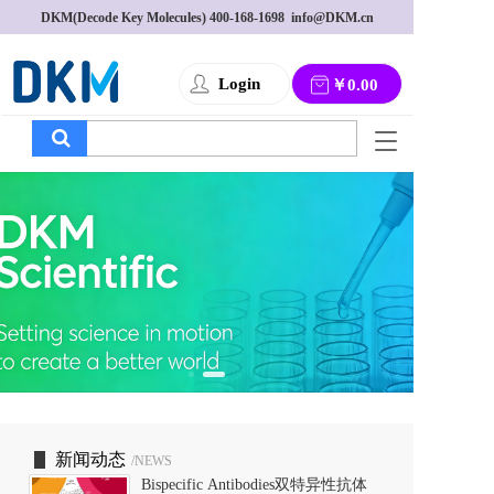
DKM(Decode Key Molecules) 
400-168-1698
  info@DKM.cn
Login
￥0.00
T
o
g
g
l
e
n
a
v
i
g
a
t
i
o
新闻动态
/NEWS
n
Bispecific Antibodies双特异性抗体