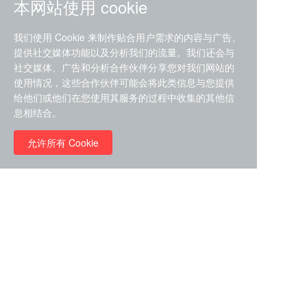
本网站使用 cookie
我们使用 Cookie 来制作贴合用户需求的内容与广告、
提供社交媒体功能以及分析我们的流量。我们还会与
社交媒体、广告和分析合作伙伴分享您对我们网站的
ZDZ-553， compound 22a，
使用情况，这些合作伙伴可能会将此类信息与您提供
STAT1抑制剂 目录号
给他们或他们在您使用其服务的过程中收集的其他信
RMC-6291 (Elironrasib)
D9181792
息相结合。
（CAS#2641998-63-0 目录
号D8001606）
允许所有 Cookie
￥8960.00
￥2580.00