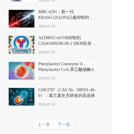
2026-07-16
Hydrochloride实验方法步骤SOP
RMC-6291：新一代
KRASG12C(ON)口服抑制剂，
RMC-6291
2026-07-16
(Elironrasib)CAS#2641998-63-0
AZD8055 mTOR抑制剂
CAS#1009298-09-2 DKM目录号
D801555：一种强效双靶向mTOR
2026-07-16
激酶抑制剂的深度剖析
Phenylacetyl Coenzyme A，
Phenylacetyl CoA;苯乙酰辅酶A
CAS#7532-39-0 目录号D944626
2026-07-16
GSK3787（CAS No. 188591-46-
0）：葛兰素史克研发的高选择
性、不可逆共价PPARδ特异性拮
2026-07-16
抗剂，被广泛视为研究PPARδ核
受体生理功能、信号通路验证及
靶点药理机制的金标准化学探
上一页
下一页
针。