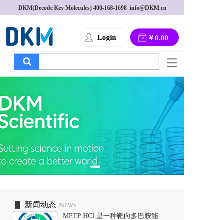
DKM(Decode Key Molecules) 
400-168-1698
  info@DKM.cn
Login
￥0.00
T
o
g
g
l
e
n
a
v
i
g
a
t
i
o
新闻动态
/NEWS
n
MPTP HCl 是一种靶向多巴胺能