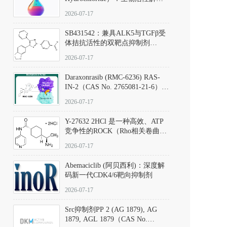
析、实验操作指南与溶液配制规
2026-07-17
范
SB431542：兼具ALK5与TGFβ受
体拮抗活性的双靶点抑制剂
（CAS号：301836-41-9；货号：
2026-07-17
D801067）
Daraxonrasib (RMC-6236) RAS-
IN-2（CAS No. 2765081-21-6）：
体外与体内药理学评价方法，靶
2026-07-17
向KRAS/NRAS/HRAS的广谱RAS
抑制剂
Y-27632 2HCl 是一种高效、ATP
竞争性的ROCK（Rho相关卷曲螺
旋蛋白激酶）选择性抑制剂，可
2026-07-17
同等抑制ROCK1与ROCK2；其通
过精准嵌入激酶的ATP结合位点
Abemaciclib (阿贝西利)：深度解
发挥抑制作用，对ROCK1和
码新一代CDK4/6靶向抑制剂
ROCK2的解离常数（Ki）分别为
140 nM和300 nM；在众多丝氨酸/
2026-07-17
苏氨酸激酶（如PKC、MLCK）
中，其靶向ROCK的选择性超过
Src抑制剂PP 2 (AG 1879), AG
200倍，凸显出优异的分子特异
1879, AGL 1879（CAS No.