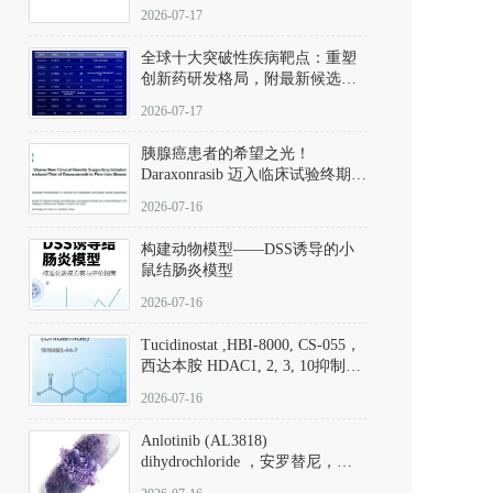
性。
172889-27-9）｜货号 D807008｜
2026-07-17
应用指南
全球十大突破性疾病靶点：重塑
创新药研发格局，附最新候选分
子清单
2026-07-17
胰腺癌患者的希望之光！
Daraxonrasib 迈入临床试验终期阶
段
2026-07-16
构建动物模型——DSS诱导的小
鼠结肠炎模型
2026-07-16
Tucidinostat ,HBI-8000, CS-055，
西达本胺 HDAC1, 2, 3, 10抑制剂
(CAS#1616493-44-7 目录号
2026-07-16
D808567) - DKM活性分子
Anlotinib (AL3818)
dihydrochloride ，安罗替尼，
ALTN、 Anlotinib、 Anlotinib