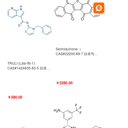
Seriniquinone（
CAS#22200-69-7 目录号
D940363）
TRULI (Lats-IN-1)
CAS#1424635-83-5 目录号
D801061
￥2280.00
￥580.00