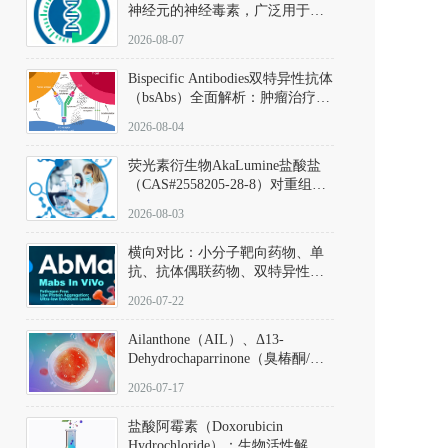
神经元的神经毒素，广泛用于构
建帕金森病动物模型。该化合物
2026-08-07
以盐酸盐形式存在，可触发线粒
体介导的神经元凋亡。其经典应
Bispecific Antibodies双特异性抗体
用即为选择性损毁中脑黑质致密
（bsAbs）全面解析：肿瘤治疗的
部多巴胺能神经元，从而可靠模
突破性进展及获批药物全景
拟帕金森病的核心病理与行为表
2026-08-04
型。
荧光素衍生物AkaLumine盐酸盐
（CAS#2558205-28-8）对重组萤
火虫荧光素酶（Fluc）的米氏常
2026-08-03
数（Km）为2.06 μM；其近红外
发光特性赋予优异的组织穿透能
横向对比：小分子靶向药物、单
力，大幅增强成像信噪比，从而
抗、抗体偶联药物、双特异性抗
实现活体动物模型中极低给药剂
体与CAR-T细胞治疗的技术特征
量下的高灵敏度、非侵入式生物
2026-07-22
及应用瓶颈
发光动态追踪。
Ailanthone（AIL）、Δ13-
Dehydrochaparrinone（臭椿酮/臭
椿苦酮），CAS No. 981-15-7，
2026-07-17
DKM货号 D806885
盐酸阿霉素（Doxorubicin
Hydrochloride）：生物活性解