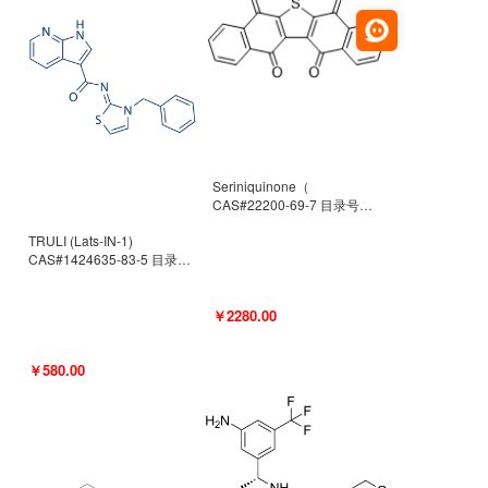
Seriniquinone（
CAS#22200-69-7 目录号
D940363）
TRULI (Lats-IN-1)
CAS#1424635-83-5 目录号
D801061
￥2280.00
￥580.00