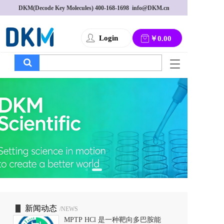
DKM(Decode Key Molecules) 
400-168-1698
  info@DKM.cn
Login
￥0.00
T
o
g
g
l
e
n
a
v
i
g
a
t
i
o
新闻动态
/NEWS
n
MPTP HCl 是一种靶向多巴胺能