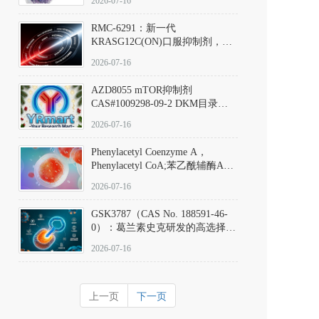
2026-07-16
Hydrochloride实验方法步骤SOP
RMC-6291：新一代
KRASG12C(ON)口服抑制剂，
RMC-6291
2026-07-16
(Elironrasib)CAS#2641998-63-0
AZD8055 mTOR抑制剂
CAS#1009298-09-2 DKM目录号
D801555：一种强效双靶向mTOR
2026-07-16
激酶抑制剂的深度剖析
Phenylacetyl Coenzyme A，
Phenylacetyl CoA;苯乙酰辅酶A
CAS#7532-39-0 目录号D944626
2026-07-16
GSK3787（CAS No. 188591-46-
0）：葛兰素史克研发的高选择
性、不可逆共价PPARδ特异性拮
2026-07-16
抗剂，被广泛视为研究PPARδ核
受体生理功能、信号通路验证及
靶点药理机制的金标准化学探
上一页
下一页
针。