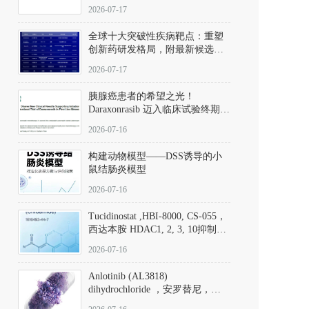
性。
172889-27-9）｜货号 D807008｜
2026-07-17
应用指南
全球十大突破性疾病靶点：重塑
创新药研发格局，附最新候选分
子清单
2026-07-17
胰腺癌患者的希望之光！
Daraxonrasib 迈入临床试验终期阶
段
2026-07-16
构建动物模型——DSS诱导的小
鼠结肠炎模型
2026-07-16
Tucidinostat ,HBI-8000, CS-055，
西达本胺 HDAC1, 2, 3, 10抑制剂
(CAS#1616493-44-7 目录号
2026-07-16
D808567) - DKM活性分子
Anlotinib (AL3818)
dihydrochloride ，安罗替尼，
ALTN、 Anlotinib、 Anlotinib