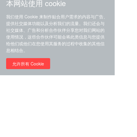
本网站使用 cookie
我们使用 Cookie 来制作贴合用户需求的内容与广告、
提供社交媒体功能以及分析我们的流量。我们还会与
社交媒体、广告和分析合作伙伴分享您对我们网站的
ZDZ-553， compound 22a，
使用情况，这些合作伙伴可能会将此类信息与您提供
STAT1抑制剂 目录号
给他们或他们在您使用其服务的过程中收集的其他信
RMC-6291 (Elironrasib)
D9181792
息相结合。
（CAS#2641998-63-0 目录
号D8001606）
允许所有 Cookie
￥8960.00
￥2580.00