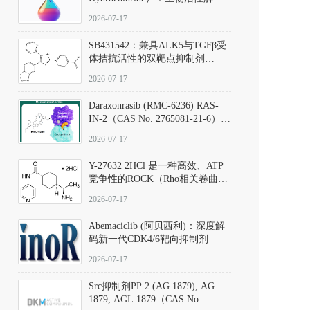
析、实验操作指南与溶液配制规
2026-07-17
范
SB431542：兼具ALK5与TGFβ受
体拮抗活性的双靶点抑制剂
（CAS号：301836-41-9；货号：
2026-07-17
D801067）
Daraxonrasib (RMC-6236) RAS-
IN-2（CAS No. 2765081-21-6）：
体外与体内药理学评价方法，靶
2026-07-17
向KRAS/NRAS/HRAS的广谱RAS
抑制剂
Y-27632 2HCl 是一种高效、ATP
竞争性的ROCK（Rho相关卷曲螺
旋蛋白激酶）选择性抑制剂，可
2026-07-17
同等抑制ROCK1与ROCK2；其通
过精准嵌入激酶的ATP结合位点
Abemaciclib (阿贝西利)：深度解
发挥抑制作用，对ROCK1和
码新一代CDK4/6靶向抑制剂
ROCK2的解离常数（Ki）分别为
140 nM和300 nM；在众多丝氨酸/
2026-07-17
苏氨酸激酶（如PKC、MLCK）
中，其靶向ROCK的选择性超过
Src抑制剂PP 2 (AG 1879), AG
200倍，凸显出优异的分子特异
1879, AGL 1879（CAS No.