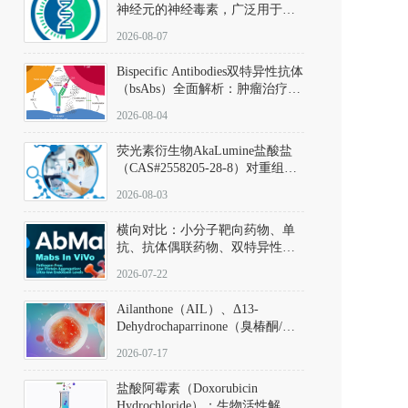
神经元的神经毒素，广泛用于构
建帕金森病动物模型。该化合物
2026-08-07
以盐酸盐形式存在，可触发线粒
体介导的神经元凋亡。其经典应
Bispecific Antibodies双特异性抗体
用即为选择性损毁中脑黑质致密
（bsAbs）全面解析：肿瘤治疗的
部多巴胺能神经元，从而可靠模
突破性进展及获批药物全景
拟帕金森病的核心病理与行为表
2026-08-04
型。
荧光素衍生物AkaLumine盐酸盐
（CAS#2558205-28-8）对重组萤
火虫荧光素酶（Fluc）的米氏常
2026-08-03
数（Km）为2.06 μM；其近红外
发光特性赋予优异的组织穿透能
横向对比：小分子靶向药物、单
力，大幅增强成像信噪比，从而
抗、抗体偶联药物、双特异性抗
实现活体动物模型中极低给药剂
体与CAR-T细胞治疗的技术特征
量下的高灵敏度、非侵入式生物
2026-07-22
及应用瓶颈
发光动态追踪。
Ailanthone（AIL）、Δ13-
Dehydrochaparrinone（臭椿酮/臭
椿苦酮），CAS No. 981-15-7，
2026-07-17
DKM货号 D806885
盐酸阿霉素（Doxorubicin
Hydrochloride）：生物活性解