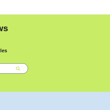
ws
les