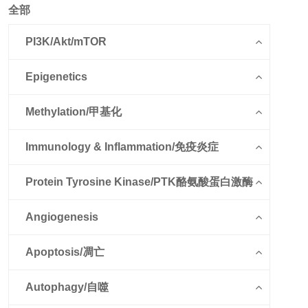
全部
PI3K/Akt/mTOR
Epigenetics
Methylation/甲基化
Immunology & Inflammation/免疫炎症
Protein Tyrosine Kinase/PTK酪氨酸蛋白激酶
Angiogenesis
Apoptosis/凋亡
Autophagy/自噬