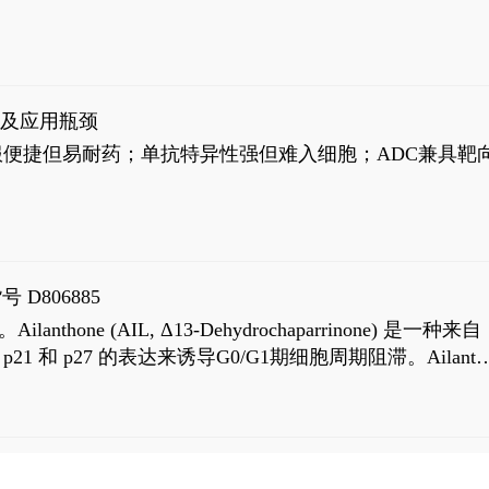
征及应用瓶颈
靶向药口服便捷但易耐药；单抗特异性强但难入细胞；ADC兼具靶
号 D806885
AIL, Δ13-Dehydrochaparrinone) 是一种来自
高 p21 和 p27 的表达来诱导G0/G1期细胞周期阻滞。Ailanth
、涉及 PI3K/AKT 信号通路的细胞凋亡。Ailanthone 也
，对应的IC50值分别为69 nM和309 nM。