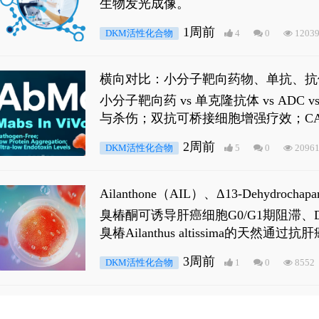
生物发光成像。
1周前
DKM活性化合物
4
0
1203
横向对比：小分子靶向药物、单抗、抗
小分子靶向药 vs 单克隆抗体 vs A
与杀伤；双抗可桥接细胞增强疗效；CA
2周前
DKM活性化合物
5
0
2096
Ailanthone（AIL）、Δ13-Dehydroch
臭椿酮可诱导肝癌细胞G0/G1期阻滞、DNA损
臭椿Ailanthus altissima的天然通
ne 可触发DNA损伤，其特征为 ATM/AT
3周前
DKM活性化合物
1
0
8552
是全长 Androgen Receptor (AR