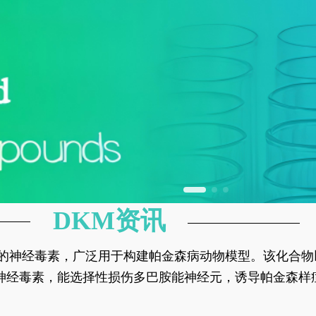
DKM资讯
神经元的神经毒素，广泛用于构建帕金森病动物模型。该化
部多巴胺能神经元，从而可靠模拟帕金森病的核心病理与
的神经毒素，能选择性损伤多巴胺能神经元，诱导帕金森