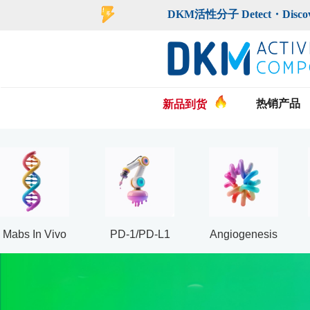
登录
注册
DKM活性分子 Detect・Discover・De
热销产品
新品到货
Mabs In Vivo
PD-1/PD-L1
Angiogenesis