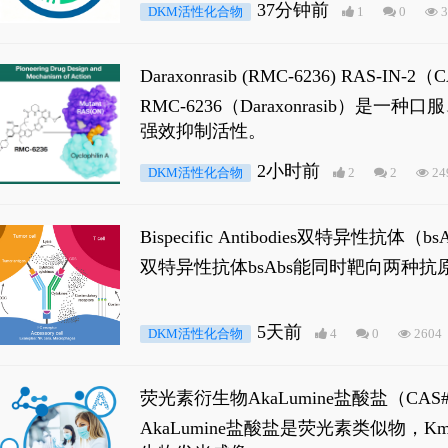
37分钟前
DKM活性化合物
1
0
3
Daraxonrasib (RMC-6236) RA
RMC-6236（Daraxonrasib
强效抑制活性。
2小时前
DKM活性化合物
2
2
24
Bispecific Antibodies双特
双特异性抗体bsAbs能同时靶向两
5天前
DKM活性化合物
4
0
2604
荧光素衍生物AkaLumine盐酸盐（CA
穿透能力，大幅增强成像信噪比，从而
AkaLumine盐酸盐是荧光素类似物