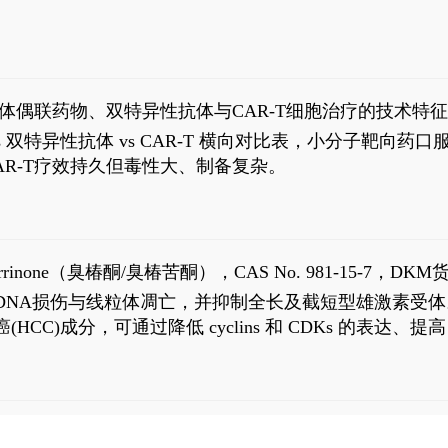
9
体偶联药物、双特异性抗体与CAR-T细胞治疗的技术特
DC vs 双特异性抗体 vs CAR-T 横向对比表，小分子
R-T疗效持久但毒性大、制备复杂。
1
aparrinone（臭椿酮/臭椿苦酮），CAS No. 981-15-7，DKM货
伤与线粒体凋亡，并抑制全长及截短型雄激素受体。Ailanthone (
过抗肝癌(HCC)成分，可通过降低 cyclins 和 CDKs 的表达、提
R 通路的激活。Ailanthone 可在Huh7细胞中诱导线粒体介导
-FL)和组成型活性截断AR剪接变体(AR-Vs, AR1-651)的抑制剂