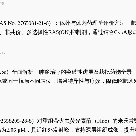
78
S-IN-2（CAS No. 2765081-21-6）：体外与体内药理学评价
）是一种口服、非共价、多选择性RAS(ON)抑制剂，通过结合C
932
异性抗体（bsAbs）全面解析：肿瘤治疗的突破性进展及获批药物全景
种抗原或同一抗原不同表位，增强特异性与疗效，降低脱靶
S#2558205-28-8）对重组萤火虫荧光素酶（Fluc）的
实现活体动物模型中极低给药剂量下的高灵敏度、非侵入
，Km为2.06 μM，具近红外发射峰，支持深层组织成像