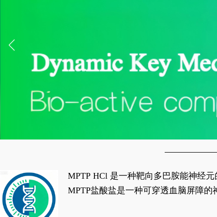
MPTP HCl 是一种靶向多巴胺能
经典应用即为选择性损毁中脑黑质致密
MPTP盐酸盐是一种可穿透血脑屏障