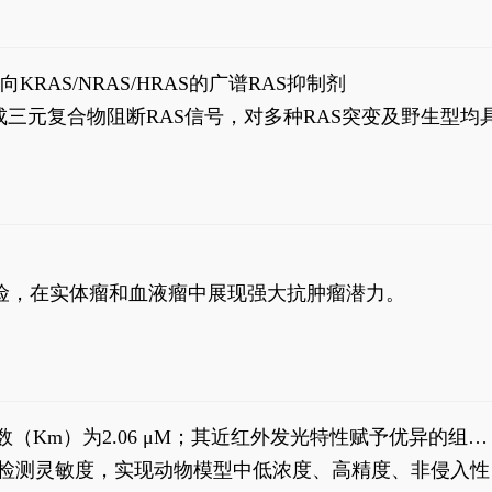
方法，靶向KRAS/NRAS/HRAS的广谱RAS抑制剂
ypA形成三元复合物阻断RAS信号，对多种RAS突变及野生型均
风险，在实体瘤和血液瘤中展现强大抗肿瘤潜力。
米氏常数（Km）为2.06 μM；其近红外发光特性赋予优异的组织
式生物发光动态追踪。
，提升检测灵敏度，实现动物模型中低浓度、高精度、非侵入性