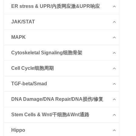
ER stress & UPR/内质网应激&UPR响应
JAK/STAT
MAPK
Cytoskeletal Signaling细胞骨架
Cell Cycle细胞周期
TGF-beta/Smad
DNA Damage/DNA Repair/DNA损伤/修复
Stem Cells & Wnt/干细胞&Wnt通路
Hippo