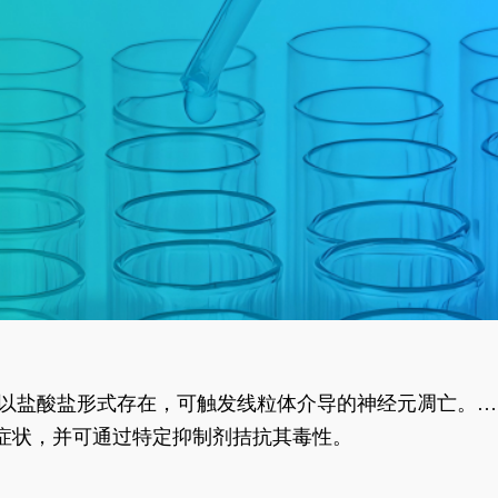
合物以盐酸盐形式存在，可触发线粒体介导的神经元凋亡。其
行为表型。
样症状，并可通过特定抑制剂拮抗其毒性。