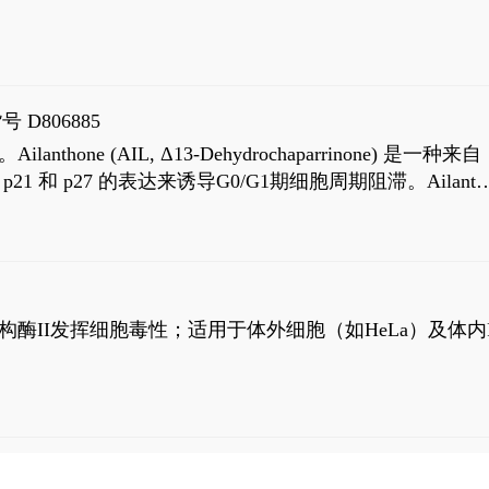
号 D806885
AIL, Δ13-Dehydrochaparrinone) 是一种来自
高 p21 和 p27 的表达来诱导G0/G1期细胞周期阻滞。Ailanth
、涉及 PI3K/AKT 信号通路的细胞凋亡。Ailanthone 也
，对应的IC50值分别为69 nM和309 nM。
制拓扑异构酶II发挥细胞毒性；适用于体外细胞（如HeLa）及体内