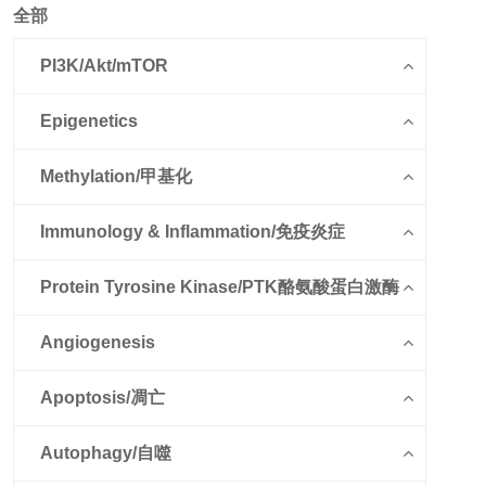
全部
PI3K/Akt/mTOR
Epigenetics
Methylation/甲基化
Immunology & Inflammation/免疫炎症
Protein Tyrosine Kinase/PTK酪氨酸蛋白激酶
Angiogenesis
Apoptosis/凋亡
Autophagy/自噬