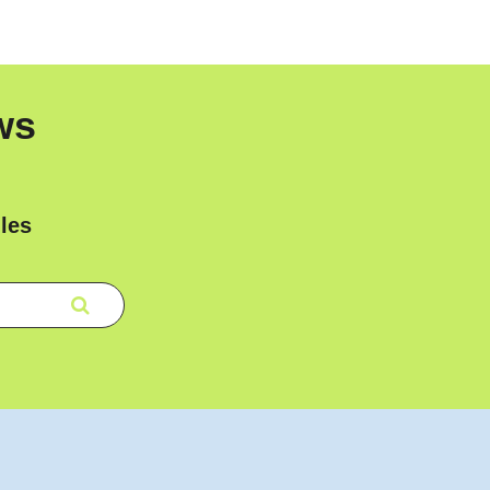
ws
les