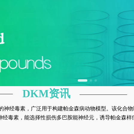
DKM资讯
神经元的神经毒素，广泛用于构建帕金森病动物模型。该化
部多巴胺能神经元，从而可靠模拟帕金森病的核心病理与
的神经毒素，能选择性损伤多巴胺能神经元，诱导帕金森