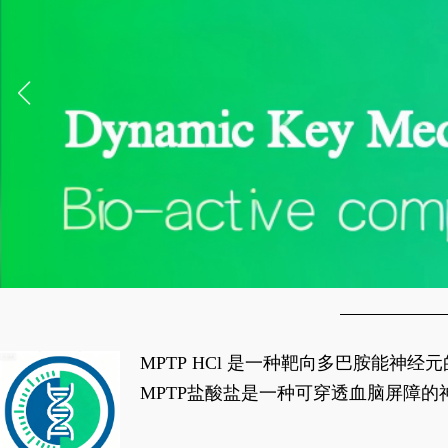
MPTP HCl 是一种靶向多巴胺能
经典应用即为选择性损毁中脑黑质致密
MPTP盐酸盐是一种可穿透血脑屏障