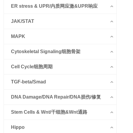
ER stress & UPR/内质网应激&UPR响应
JAK/STAT
MAPK
Cytoskeletal Signaling细胞骨架
Cell Cycle细胞周期
TGF-beta/Smad
DNA Damage/DNA Repair/DNA损伤/修复
Stem Cells & Wnt/干细胞&Wnt通路
Hippo