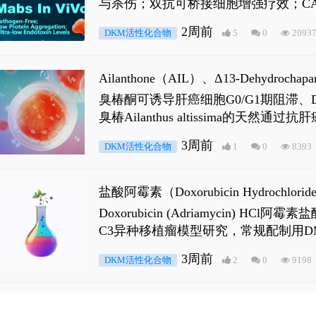
与杀伤；双抗可桥接细胞增强疗效；CA
2周前
DKM活性化合物
5
0
2093
Ailanthone（AIL）、Δ13-Dehydroch
臭椿酮可诱导肝癌细胞G0/G1期阻滞、DNA损
臭椿Ailanthus altissima的天然通
ne 可触发DNA损伤，其特征为 ATM/AT
3周前
DKM活性化合物
1
0
8393
是全长 Androgen Receptor (AR
盐酸阿霉素（Doxorubicin Hydro
Doxorubicin (Adriamyci
C3异种移植瘤模型研究，常规配制用D
3周前
DKM活性化合物
2
0
9198