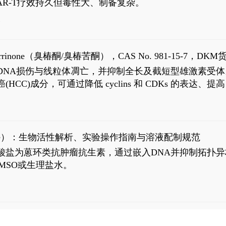
R-T疗效持久但毒性大、制备复杂。
7
aparrinone（臭椿酮/臭椿苦酮），CAS No. 981-15-7，DKM货
伤与线粒体凋亡，并抑制全长及截短型雄激素受体。Ailanthone (
过抗肝癌(HCC)成分，可通过降低 cyclins 和 CDKs 的表达、提
R 通路的激活。Ailanthone 可在Huh7细胞中诱导线粒体介导
-FL)和组成型活性截断AR剪接变体(AR-Vs, AR1-651)的抑制剂
chloride）：生物活性解析、实验操作指南与溶液配制规范
n) HCl阿霉素盐酸盐为蒽环类抗肿瘤抗生素，通过嵌入DNA并抑
MSO或生理盐水。