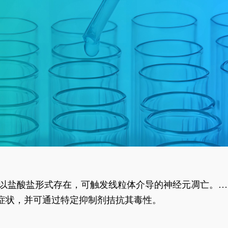
合物以盐酸盐形式存在，可触发线粒体介导的神经元凋亡。其
行为表型。
样症状，并可通过特定抑制剂拮抗其毒性。