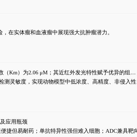
风险，在实体瘤和血液瘤中展现强大抗肿瘤潜力。
米氏常数（Km）为2.06 μM；其近红外发光特性赋予优异的组织
式生物发光动态追踪。
，提升检测灵敏度，实现动物模型中低浓度、高精度、非侵入性
征及应用瓶颈
靶向药口服便捷但易耐药；单抗特异性强但难入细胞；ADC兼具靶