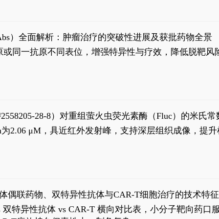
异性抗体（bsAbs）全面解析：肿瘤治疗的突破性进展及获批药物全景
种抗原或同一抗原不同表位，增强特异性与疗效，降低脱靶
S#2558205-28-8）对重组萤火虫荧光素酶（Fluc）的
实现活体动物模型中极低给药剂量下的高灵敏度、非侵入
，Km为2.06 μM，具近红外发射峰，支持深层组织成像
8
体偶联药物、双特异性抗体与CAR-T细胞治疗的技术特
DC vs 双特异性抗体 vs CAR-T 横向对比表，小分子