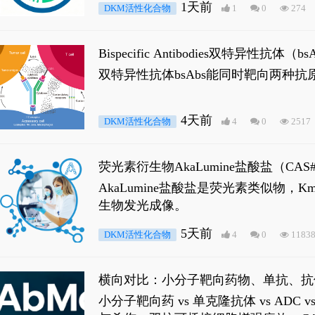
1天前
DKM活性化合物
1
0
274
Bispecific Antibodies双特
双特异性抗体bsAbs能同时靶向两
4天前
DKM活性化合物
4
0
2517
荧光素衍生物AkaLumine盐酸盐（CA
穿透能力，大幅增强成像信噪比，从而
AkaLumine盐酸盐是荧光素类似物
生物发光成像。
5天前
DKM活性化合物
4
0
1183
横向对比：小分子靶向药物、单抗、抗
小分子靶向药 vs 单克隆抗体 vs A