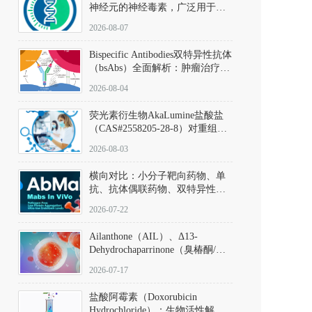
神经元的神经毒素，广泛用于构
建帕金森病动物模型。该化合物
2026-08-07
以盐酸盐形式存在，可触发线粒
体介导的神经元凋亡。其经典应
Bispecific Antibodies双特异性抗体
用即为选择性损毁中脑黑质致密
（bsAbs）全面解析：肿瘤治疗的
部多巴胺能神经元，从而可靠模
突破性进展及获批药物全景
拟帕金森病的核心病理与行为表
2026-08-04
型。
荧光素衍生物AkaLumine盐酸盐
（CAS#2558205-28-8）对重组萤
火虫荧光素酶（Fluc）的米氏常
2026-08-03
数（Km）为2.06 μM；其近红外
发光特性赋予优异的组织穿透能
横向对比：小分子靶向药物、单
力，大幅增强成像信噪比，从而
抗、抗体偶联药物、双特异性抗
实现活体动物模型中极低给药剂
体与CAR-T细胞治疗的技术特征
量下的高灵敏度、非侵入式生物
2026-07-22
及应用瓶颈
发光动态追踪。
Ailanthone（AIL）、Δ13-
Dehydrochaparrinone（臭椿酮/臭
椿苦酮），CAS No. 981-15-7，
2026-07-17
DKM货号 D806885
盐酸阿霉素（Doxorubicin
Hydrochloride）：生物活性解