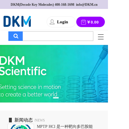
DKM(Decode Key Molecules) 
400-168-1698
  info@DKM.cn
Login
￥0.00
T
o
g
g
l
e
n
a
v
i
g
a
t
i
o
新闻动态
/NEWS
n
MPTP HCl 是一种靶向多巴胺能