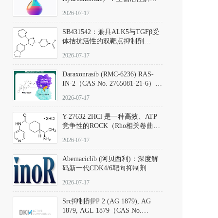
析、实验操作指南与溶液配制规
2026-07-17
范
SB431542：兼具ALK5与TGFβ受
体拮抗活性的双靶点抑制剂
（CAS号：301836-41-9；货号：
2026-07-17
D801067）
Daraxonrasib (RMC-6236) RAS-
IN-2（CAS No. 2765081-21-6）：
体外与体内药理学评价方法，靶
2026-07-17
向KRAS/NRAS/HRAS的广谱RAS
抑制剂
Y-27632 2HCl 是一种高效、ATP
竞争性的ROCK（Rho相关卷曲螺
旋蛋白激酶）选择性抑制剂，可
2026-07-17
同等抑制ROCK1与ROCK2；其通
过精准嵌入激酶的ATP结合位点
Abemaciclib (阿贝西利)：深度解
发挥抑制作用，对ROCK1和
码新一代CDK4/6靶向抑制剂
ROCK2的解离常数（Ki）分别为
140 nM和300 nM；在众多丝氨酸/
2026-07-17
苏氨酸激酶（如PKC、MLCK）
中，其靶向ROCK的选择性超过
Src抑制剂PP 2 (AG 1879), AG
200倍，凸显出优异的分子特异
1879, AGL 1879（CAS No.