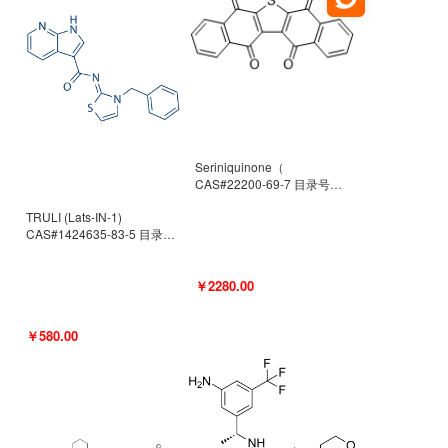
Seriniquinone（
CAS#22200-69-7 目录号
D940363）
TRULI (Lats-IN-1)
CAS#1424635-83-5 目录号
D801061
￥2280.00
￥580.00