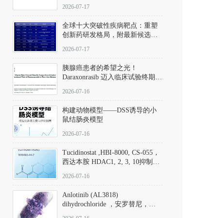
性。
172889-27-9）｜货号 D807008｜
2026-07-17
应用指南
全球十大突破性疾病靶点：重塑
创新药研发格局，附最新候选分
子清单
2026-07-17
胰腺癌患者的希望之光！
Daraxonrasib 迈入临床试验终期阶
段
2026-07-16
构建动物模型——DSS诱导的小
鼠结肠炎模型
2026-07-16
Tucidinostat ,HBI-8000, CS-055，
西达本胺 HDAC1, 2, 3, 10抑制剂
(CAS#1616493-44-7 目录号
2026-07-16
D808567) - DKM活性分子
Anlotinib (AL3818)
dihydrochloride ，安罗替尼，
ALTN、 Anlotinib、 Anlotinib