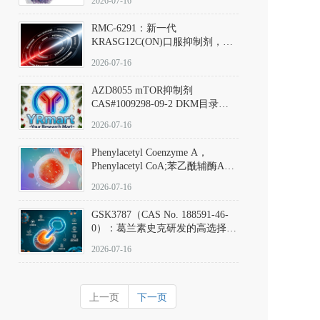
2026-07-16
Hydrochloride实验方法步骤SOP
RMC-6291：新一代
KRASG12C(ON)口服抑制剂，
RMC-6291
2026-07-16
(Elironrasib)CAS#2641998-63-0
AZD8055 mTOR抑制剂
CAS#1009298-09-2 DKM目录号
D801555：一种强效双靶向mTOR
2026-07-16
激酶抑制剂的深度剖析
Phenylacetyl Coenzyme A，
Phenylacetyl CoA;苯乙酰辅酶A
CAS#7532-39-0 目录号D944626
2026-07-16
GSK3787（CAS No. 188591-46-
0）：葛兰素史克研发的高选择
性、不可逆共价PPARδ特异性拮
2026-07-16
抗剂，被广泛视为研究PPARδ核
受体生理功能、信号通路验证及
靶点药理机制的金标准化学探
上一页
下一页
针。