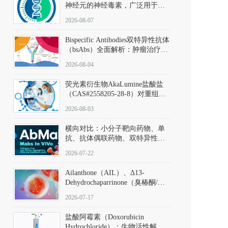
神经元的神经毒素，广泛用于构
建帕金森病动物模型。该化合物
2026-08-07
以盐酸盐形式存在，可触发线粒
体介导的神经元凋亡。其经典应
Bispecific Antibodies双特异性抗体
用即为选择性损毁中脑黑质致密
（bsAbs）全面解析：肿瘤治疗的
部多巴胺能神经元，从而可靠模
突破性进展及获批药物全景
拟帕金森病的核心病理与行为表
2026-08-04
型。
荧光素衍生物AkaLumine盐酸盐
（CAS#2558205-28-8）对重组萤
火虫荧光素酶（Fluc）的米氏常
2026-08-03
数（Km）为2.06 μM；其近红外
发光特性赋予优异的组织穿透能
横向对比：小分子靶向药物、单
力，大幅增强成像信噪比，从而
抗、抗体偶联药物、双特异性抗
实现活体动物模型中极低给药剂
体与CAR-T细胞治疗的技术特征
量下的高灵敏度、非侵入式生物
2026-07-22
及应用瓶颈
发光动态追踪。
Ailanthone（AIL）、Δ13-
Dehydrochaparrinone（臭椿酮/臭
椿苦酮），CAS No. 981-15-7，
2026-07-17
DKM货号 D806885
盐酸阿霉素（Doxorubicin
Hydrochloride）：生物活性解