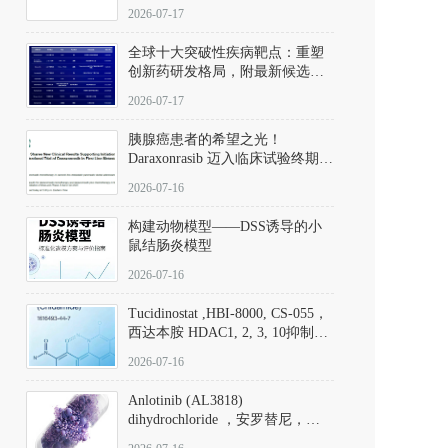
性。
172889-27-9）｜货号 D807008｜
2026-07-17
应用指南
全球十大突破性疾病靶点：重塑
创新药研发格局，附最新候选分
子清单
2026-07-17
胰腺癌患者的希望之光！
Daraxonrasib 迈入临床试验终期阶
段
2026-07-16
构建动物模型——DSS诱导的小
鼠结肠炎模型
2026-07-16
Tucidinostat ,HBI-8000, CS-055，
西达本胺 HDAC1, 2, 3, 10抑制剂
(CAS#1616493-44-7 目录号
2026-07-16
D808567) - DKM活性分子
Anlotinib (AL3818)
dihydrochloride ，安罗替尼，
ALTN、 Anlotinib、 Anlotinib