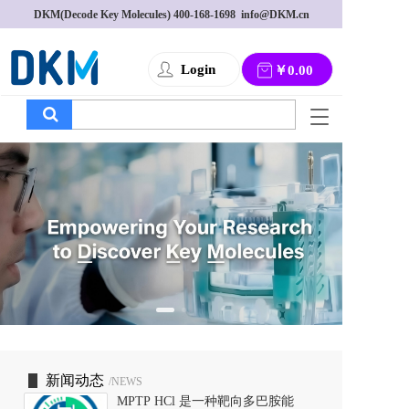
DKM(Decode Key Molecules) 
400-168-1698
  info@DKM.cn
Login
￥0.00
T
o
g
g
l
e
n
a
v
i
g
a
t
i
o
新闻动态
/NEWS
n
MPTP HCl 是一种靶向多巴胺能