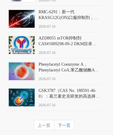
2026-07-16
Hydrochloride实验方法步骤SOP
RMC-6291：新一代
KRASG12C(ON)口服抑制剂，
RMC-6291
2026-07-16
(Elironrasib)CAS#2641998-63-0
AZD8055 mTOR抑制剂
CAS#1009298-09-2 DKM目录号
D801555：一种强效双靶向mTOR
2026-07-16
激酶抑制剂的深度剖析
Phenylacetyl Coenzyme A，
Phenylacetyl CoA;苯乙酰辅酶A
CAS#7532-39-0 目录号D944626
2026-07-16
GSK3787（CAS No. 188591-46-
0）：葛兰素史克研发的高选择
性、不可逆共价PPARδ特异性拮
2026-07-16
抗剂，被广泛视为研究PPARδ核
受体生理功能、信号通路验证及
靶点药理机制的金标准化学探
上一页
下一页
针。