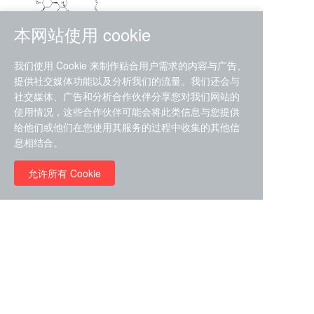
本网站使用 cookie
RMC-4630 (SHP2-IN-7)
我们使用 Cookie 来制作贴合用户需求的内容与广告、
（CAS#2172652-48-9 目录
提供社交媒体功能以及分析我们的流量。我们还会与
号D9063487）
社交媒体、广告和分析合作伙伴分享您对我们网站的
RMC-6272（ Cas
No.:2382769-46-0 目录号
使用情况，这些合作伙伴可能会将此类信息与您提供
D9036531）
给他们或他们在您使用其服务的过程中收集的其他信
￥1850.00
息相结合。
允许所有 Cookie
￥11680.00