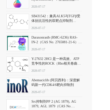
析、实验操作指南与溶液配制规
2026-07-17
范
SB431542：兼具ALK5与TGFβ受
体拮抗活性的双靶点抑制剂
（CAS号：301836-41-9；货号：
2026-07-17
D801067）
Daraxonrasib (RMC-6236) RAS-
IN-2（CAS No. 2765081-21-6）：
体外与体内药理学评价方法，靶
2026-07-17
向KRAS/NRAS/HRAS的广谱RAS
抑制剂
Y-27632 2HCl 是一种高效、ATP
竞争性的ROCK（Rho相关卷曲螺
旋蛋白激酶）选择性抑制剂，可
2026-07-17
同等抑制ROCK1与ROCK2；其通
过精准嵌入激酶的ATP结合位点
Abemaciclib (阿贝西利)：深度解
发挥抑制作用，对ROCK1和
码新一代CDK4/6靶向抑制剂
ROCK2的解离常数（Ki）分别为
140 nM和300 nM；在众多丝氨酸/
2026-07-17
苏氨酸激酶（如PKC、MLCK）
中，其靶向ROCK的选择性超过
Src抑制剂PP 2 (AG 1879), AG
200倍，凸显出优异的分子特异
1879, AGL 1879（CAS No.