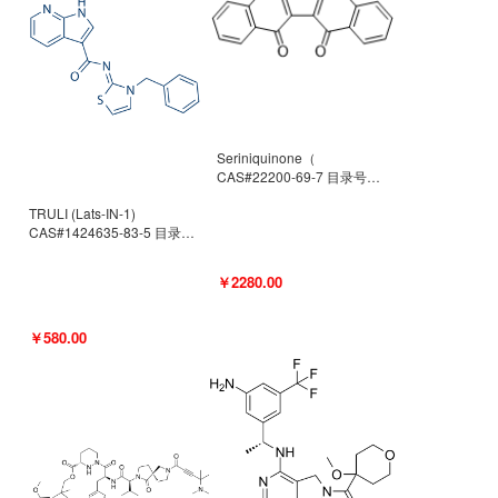
Seriniquinone（
CAS#22200-69-7 目录号
D940363）
TRULI (Lats-IN-1)
CAS#1424635-83-5 目录号
D801061
￥2280.00
￥580.00