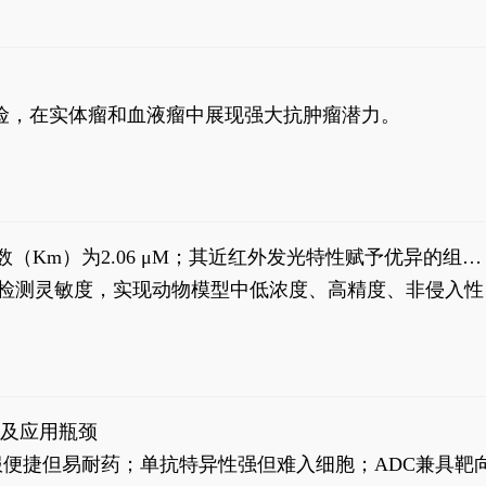
风险，在实体瘤和血液瘤中展现强大抗肿瘤潜力。
米氏常数（Km）为2.06 μM；其近红外发光特性赋予优异的组织
式生物发光动态追踪。
，提升检测灵敏度，实现动物模型中低浓度、高精度、非侵入性
征及应用瓶颈
靶向药口服便捷但易耐药；单抗特异性强但难入细胞；ADC兼具靶