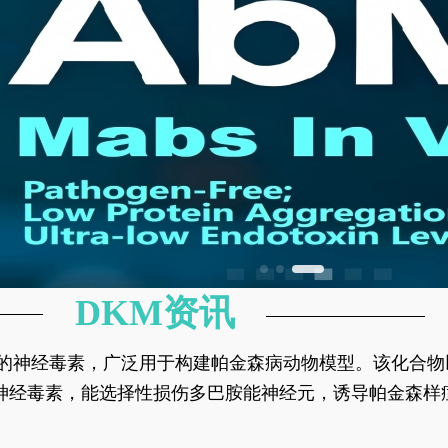
DKM资讯
神经元的神经毒素，广泛用于构建帕金森病动物模型。该化
部多巴胺能神经元，从而可靠模拟帕金森病的核心病理与
的神经毒素，能选择性损伤多巴胺能神经元，诱导帕金森