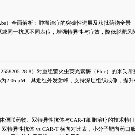
异性抗体（bsAbs）全面解析：肿瘤治疗的突破性进展及获批药物全景
种抗原或同一抗原不同表位，增强特异性与疗效，降低脱靶
S#2558205-28-8）对重组萤火虫荧光素酶（Fluc）的
实现活体动物模型中极低给药剂量下的高灵敏度、非侵入
，Km为2.06 μM，具近红外发射峰，支持深层组织成像
8
体偶联药物、双特异性抗体与CAR-T细胞治疗的技术特
DC vs 双特异性抗体 vs CAR-T 横向对比表，小分子