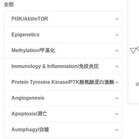
全部
PI3K/Akt/mTOR
Epigenetics
Methylation/甲基化
Immunology & Inflammation/免疫炎症
Protein Tyrosine Kinase/PTK酪氨酸蛋白激酶
d
（
D
Angiogenesis
P
Apoptosis/凋亡
Autophagy/自噬