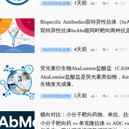
1天前
DKM活性化合物
1
0
274
Bispecific Antibodies双特
双特异性抗体bsAbs能同时靶向两
4天前
DKM活性化合物
4
0
2517
荧光素衍生物AkaLumine盐酸盐（CA
穿透能力，大幅增强成像信噪比，从而
AkaLumine盐酸盐是荧光素类似物
生物发光成像。
5天前
DKM活性化合物
4
0
1183
横向对比：小分子靶向药物、单抗、抗
小分子靶向药 vs 单克隆抗体 vs A