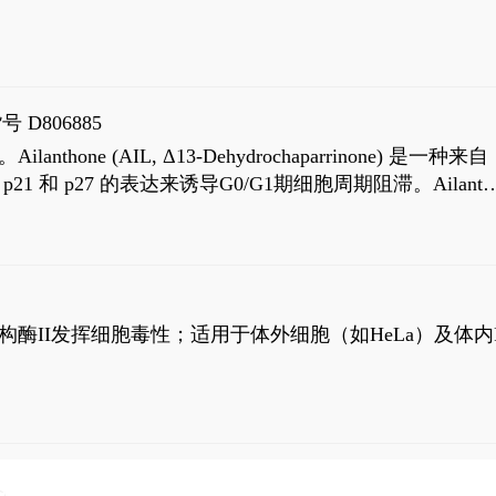
号 D806885
AIL, Δ13-Dehydrochaparrinone) 是一种来自
高 p21 和 p27 的表达来诱导G0/G1期细胞周期阻滞。Ailanth
、涉及 PI3K/AKT 信号通路的细胞凋亡。Ailanthone 也
，对应的IC50值分别为69 nM和309 nM。
制拓扑异构酶II发挥细胞毒性；适用于体外细胞（如HeLa）及体内