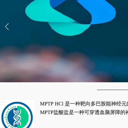
MPTP HCl 是一种靶向多巴胺能
经典应用即为选择性损毁中脑黑质致密
MPTP盐酸盐是一种可穿透血脑屏障