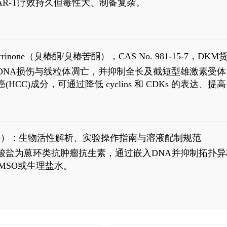
R-T疗效持久但毒性大、制备复杂。
7
aparrinone（臭椿酮/臭椿苦酮），CAS No. 981-15-7，DKM货
伤与线粒体凋亡，并抑制全长及截短型雄激素受体。Ailanthone (
过抗肝癌(HCC)成分，可通过降低 cyclins 和 CDKs 的表达、提
R 通路的激活。Ailanthone 可在Huh7细胞中诱导线粒体介导
-FL)和组成型活性截断AR剪接变体(AR-Vs, AR1-651)的抑制剂
chloride）：生物活性解析、实验操作指南与溶液配制规范
n) HCl阿霉素盐酸盐为蒽环类抗肿瘤抗生素，通过嵌入DNA并抑
MSO或生理盐水。