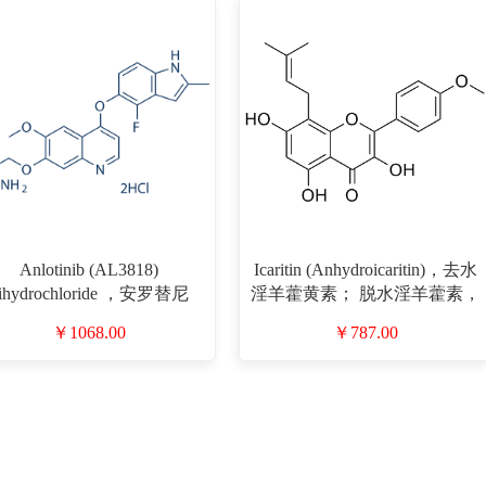
Anlotinib (AL3818)
Icaritin (Anhydroicaritin)，去水
ihydrochloride ，安罗替尼
淫羊藿黄素； 脱水淫羊藿素，
CAS#1360460-82-7 目录号
淫羊藿苷，（CAS#118525-40-
￥1068.00
￥787.00
808726 请使用生理盐水而非
9 目录号D932762）
BS进行稀释，因为PBS可能
导致沉淀。）