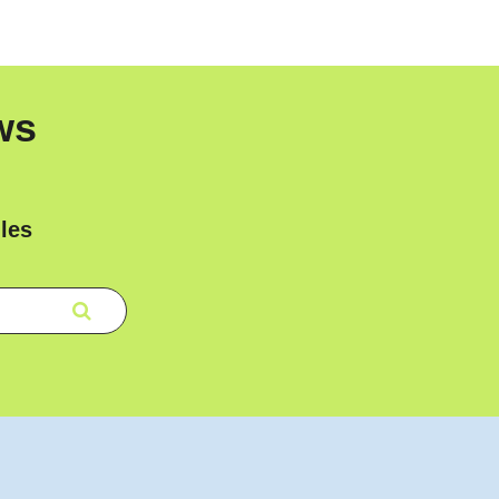
ws
les