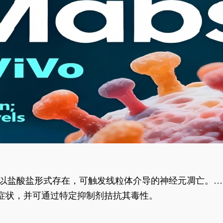
合物以盐酸盐形式存在，可触发线粒体介导的神经元凋亡。其
行为表型。
样症状，并可通过特定抑制剂拮抗其毒性。