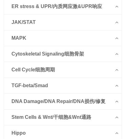
ER stress & UPR/内质网应激&UPR响应
JAK/STAT
MAPK
Cytoskeletal Signaling细胞骨架
Cell Cycle细胞周期
TGF-beta/Smad
DNA Damage/DNA Repair/DNA损伤/修复
Stem Cells & Wnt/干细胞&Wnt通路
Hippo