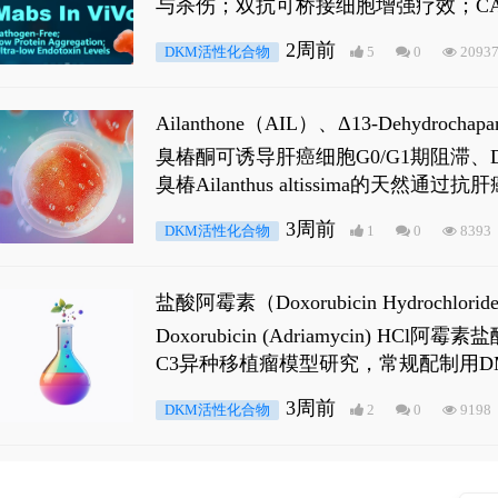
与杀伤；双抗可桥接细胞增强疗效；CA
2周前
DKM活性化合物
5
0
2093
Ailanthone（AIL）、Δ13-Dehydroch
臭椿酮可诱导肝癌细胞G0/G1期阻滞、DNA损
臭椿Ailanthus altissima的天然通
ne 可触发DNA损伤，其特征为 ATM/AT
3周前
DKM活性化合物
1
0
8393
是全长 Androgen Receptor (AR
盐酸阿霉素（Doxorubicin Hydro
Doxorubicin (Adriamyci
C3异种移植瘤模型研究，常规配制用D
3周前
DKM活性化合物
2
0
9198