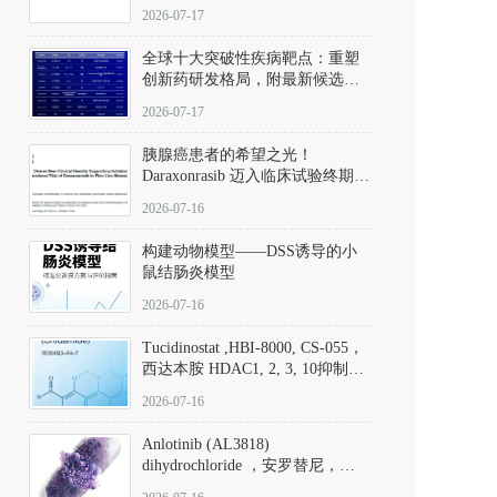
性。
172889-27-9）｜货号 D807008｜
2026-07-17
应用指南
全球十大突破性疾病靶点：重塑
创新药研发格局，附最新候选分
子清单
2026-07-17
胰腺癌患者的希望之光！
Daraxonrasib 迈入临床试验终期阶
段
2026-07-16
构建动物模型——DSS诱导的小
鼠结肠炎模型
2026-07-16
Tucidinostat ,HBI-8000, CS-055，
西达本胺 HDAC1, 2, 3, 10抑制剂
(CAS#1616493-44-7 目录号
2026-07-16
D808567) - DKM活性分子
Anlotinib (AL3818)
dihydrochloride ，安罗替尼，
ALTN、 Anlotinib、 Anlotinib