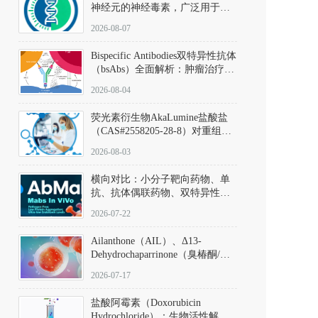
神经元的神经毒素，广泛用于构
建帕金森病动物模型。该化合物
2026-08-07
以盐酸盐形式存在，可触发线粒
体介导的神经元凋亡。其经典应
Bispecific Antibodies双特异性抗体
用即为选择性损毁中脑黑质致密
（bsAbs）全面解析：肿瘤治疗的
部多巴胺能神经元，从而可靠模
突破性进展及获批药物全景
拟帕金森病的核心病理与行为表
2026-08-04
型。
荧光素衍生物AkaLumine盐酸盐
（CAS#2558205-28-8）对重组萤
火虫荧光素酶（Fluc）的米氏常
2026-08-03
数（Km）为2.06 μM；其近红外
发光特性赋予优异的组织穿透能
横向对比：小分子靶向药物、单
力，大幅增强成像信噪比，从而
抗、抗体偶联药物、双特异性抗
实现活体动物模型中极低给药剂
体与CAR-T细胞治疗的技术特征
量下的高灵敏度、非侵入式生物
2026-07-22
及应用瓶颈
发光动态追踪。
Ailanthone（AIL）、Δ13-
Dehydrochaparrinone（臭椿酮/臭
椿苦酮），CAS No. 981-15-7，
2026-07-17
DKM货号 D806885
盐酸阿霉素（Doxorubicin
Hydrochloride）：生物活性解