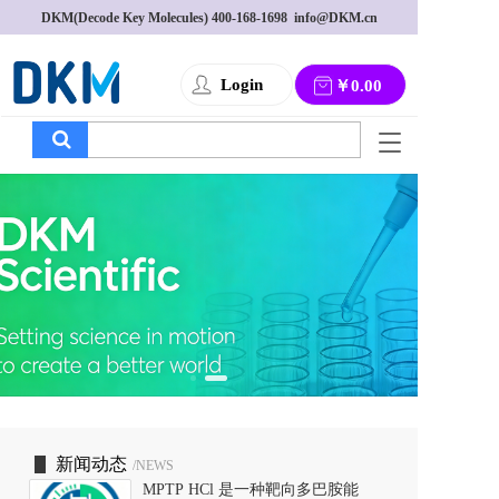
DKM(Decode Key Molecules) 
400-168-1698
  info@DKM.cn
Login
￥0.00
T
o
g
g
l
e
n
a
v
i
g
a
t
i
o
新闻动态
/NEWS
n
MPTP HCl 是一种靶向多巴胺能