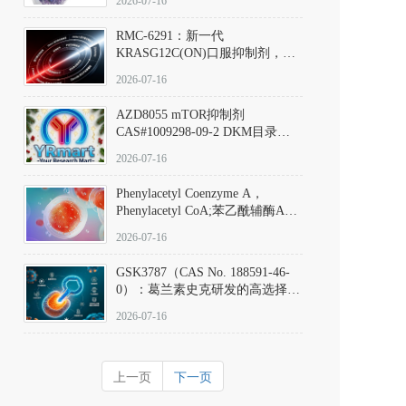
2026-07-16
Hydrochloride实验方法步骤SOP
RMC-6291：新一代
KRASG12C(ON)口服抑制剂，
RMC-6291
2026-07-16
(Elironrasib)CAS#2641998-63-0
AZD8055 mTOR抑制剂
CAS#1009298-09-2 DKM目录号
D801555：一种强效双靶向mTOR
2026-07-16
激酶抑制剂的深度剖析
Phenylacetyl Coenzyme A，
Phenylacetyl CoA;苯乙酰辅酶A
CAS#7532-39-0 目录号D944626
2026-07-16
GSK3787（CAS No. 188591-46-
0）：葛兰素史克研发的高选择
性、不可逆共价PPARδ特异性拮
2026-07-16
抗剂，被广泛视为研究PPARδ核
受体生理功能、信号通路验证及
靶点药理机制的金标准化学探
上一页
下一页
针。