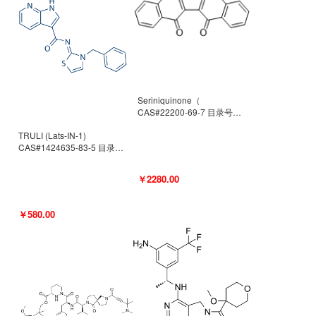
Seriniquinone（
CAS#22200-69-7 目录号
D940363）
TRULI (Lats-IN-1)
CAS#1424635-83-5 目录号
D801061
￥2280.00
￥580.00