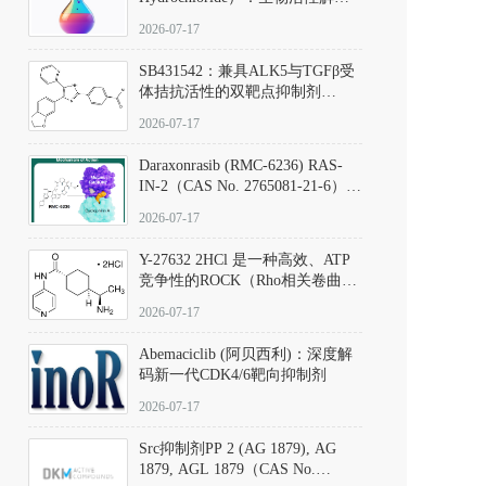
析、实验操作指南与溶液配制规
2026-07-17
范
SB431542：兼具ALK5与TGFβ受
体拮抗活性的双靶点抑制剂
（CAS号：301836-41-9；货号：
2026-07-17
D801067）
Daraxonrasib (RMC-6236) RAS-
IN-2（CAS No. 2765081-21-6）：
体外与体内药理学评价方法，靶
2026-07-17
向KRAS/NRAS/HRAS的广谱RAS
抑制剂
Y-27632 2HCl 是一种高效、ATP
竞争性的ROCK（Rho相关卷曲螺
旋蛋白激酶）选择性抑制剂，可
2026-07-17
同等抑制ROCK1与ROCK2；其通
过精准嵌入激酶的ATP结合位点
Abemaciclib (阿贝西利)：深度解
发挥抑制作用，对ROCK1和
码新一代CDK4/6靶向抑制剂
ROCK2的解离常数（Ki）分别为
140 nM和300 nM；在众多丝氨酸/
2026-07-17
苏氨酸激酶（如PKC、MLCK）
中，其靶向ROCK的选择性超过
Src抑制剂PP 2 (AG 1879), AG
200倍，凸显出优异的分子特异
1879, AGL 1879（CAS No.