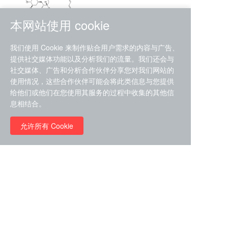
本网站使用 cookie
RMC-4630 (SHP2-IN-7)
我们使用 Cookie 来制作贴合用户需求的内容与广告、
（CAS#2172652-48-9 目录
提供社交媒体功能以及分析我们的流量。我们还会与
号D9063487）
社交媒体、广告和分析合作伙伴分享您对我们网站的
RMC-6272（ Cas
No.:2382769-46-0 目录号
使用情况，这些合作伙伴可能会将此类信息与您提供
D9036531）
给他们或他们在您使用其服务的过程中收集的其他信
￥1850.00
息相结合。
允许所有 Cookie
￥11680.00