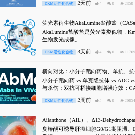
2天前
DKM活性化合物
4
0
2350
荧光素衍生物AkaLumine盐酸盐（CA
穿透能力，大幅增强成像信噪比，从而
AkaLumine盐酸盐是荧光素类似物
生物发光成像。
3天前
DKM活性化合物
4
0
1176
横向对比：小分子靶向药物、单抗、抗
小分子靶向药 vs 单克隆抗体 vs A
与杀伤；双抗可桥接细胞增强疗效；CA
2周前
DKM活性化合物
5
0
2085
Ailanthone（AIL）、Δ13-Dehydroch
臭椿酮可诱导肝癌细胞G0/G1期阻滞、DNA损