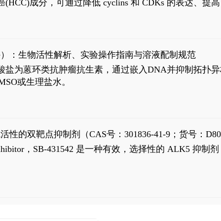
过抗肝癌(HCC)成分，可通过降低 cyclins 和 CDKs 的表达、提
R 通路的激活。Ailanthone 可在Huh7细胞中诱导线粒体介导
-FL)和组成型活性截断AR剪接变体(AR-Vs, AR1-651)的抑制剂
chloride）：生物活性解析、实验操作指南与溶液配制规范
n) HCl阿霉素盐酸盐为蒽环类抗肿瘤抗生素，通过嵌入DNA并抑
MSO或生理盐水。
抗活性的双靶点抑制剂（CAS号：301836-41-9；货号：D80
 Receptor inhibitor，SB-431542 是一种有效，选择性的 A