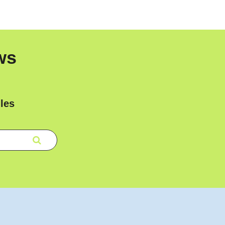
ws
les