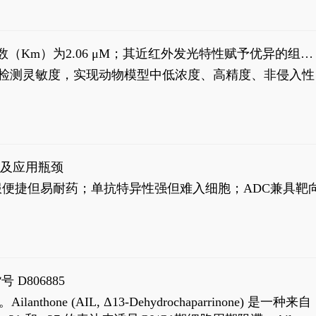
米氏常数（Km）为2.06 μM；其近红外发光特性赋予优异的组织
式生物发光动态追踪。
，提升检测灵敏度，实现动物模型中低浓度、高精度、非侵入性
征及应用瓶颈
靶向药口服便捷但易耐药；单抗特异性强但难入细胞；ADC兼具靶
号 D806885
AIL, Δ13-Dehydrochaparrinone) 是一种来自