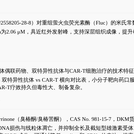
S#2558205-28-8）对重组萤火虫荧光素酶（Fluc）的
实现活体动物模型中极低给药剂量下的高灵敏度、非侵入
，Km为2.06 μM，具近红外发射峰，支持深层组织成像
9
体偶联药物、双特异性抗体与CAR-T细胞治疗的技术特
DC vs 双特异性抗体 vs CAR-T 横向对比表，小分子
R-T疗效持久但毒性大、制备复杂。
4
aparrinone（臭椿酮/臭椿苦酮），CAS No. 981-15-7，DKM货
伤与线粒体凋亡，并抑制全长及截短型雄激素受体。Ailanthone (