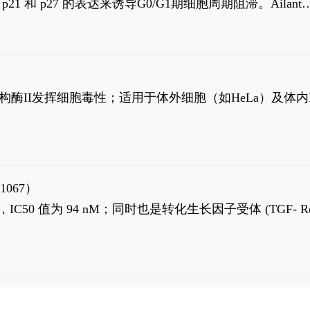
高 p21 和 p27 的表达来诱导G0/G1期细胞周期阻滞。Ailanth
、涉及 PI3K/AKT 信号通路的细胞凋亡。Ailanthone 也
，对应的IC50值分别为69 nM和309 nM。
制拓扑异构酶II发挥细胞毒性；适用于体外细胞（如HeLa）及体内
1067）
LK5 抑制剂，IC50 值为 94 nM；同时也是转化生长因子受体 (TGF- R