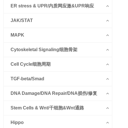
ER stress & UPR/内质网应激&UPR响应
JAK/STAT
MAPK
Cytoskeletal Signaling细胞骨架
Cell Cycle细胞周期
TGF-beta/Smad
DNA Damage/DNA Repair/DNA损伤/修复
Stem Cells & Wnt/干细胞&Wnt通路
Hippo