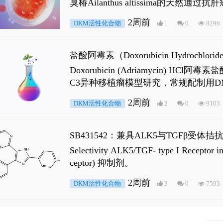
臭椿Ailanthus altissima的天然通
ne 可触发DNA损伤，其特征为 ATM/AT
2周前
DKM活性化合物
1
0
8296
是全长 Androgen Receptor (AR
盐酸阿霉素（Doxorubicin Hydro
Doxorubicin (Adriamyci
C3异种移植瘤模型研究，常规配制用D
2周前
DKM活性化合物
2
0
9103
SB431542：兼具ALK5与TGFβ受体拮
Selectivity ALK5/TGF- type I
ceptor) 抑制剂。
2周前
DKM活性化合物
3
0
7593