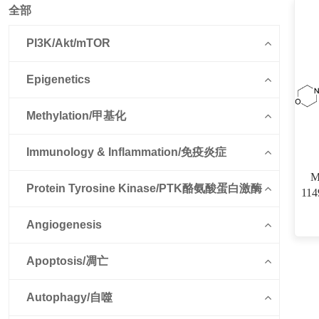
全部
PI3K/Akt/mTOR
Epigenetics
Methylation/甲基化
Immunology & Inflammation/免疫炎症
M
Protein Tyrosine Kinase/PTK酪氨酸蛋白激酶
11
洛替
Angiogenesis
Apoptosis/凋亡
Autophagy/自噬