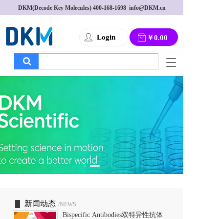
DKM(Decode Key Molecules) 
400-168-1698
  info@DKM.cn
Login
￥0.00
T
o
g
g
l
e
n
a
v
i
g
a
t
i
o
新闻动态
/NEWS
n
Bispecific Antibodies双特异性抗体