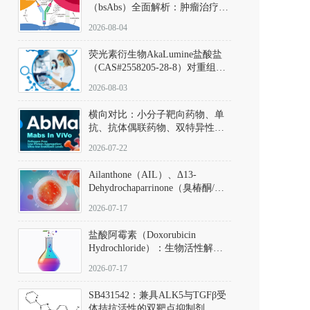
（bsAbs）全面解析：肿瘤治疗的
突破性进展及获批药物全景
2026-08-04
荧光素衍生物AkaLumine盐酸盐
（CAS#2558205-28-8）对重组萤
火虫荧光素酶（Fluc）的米氏常
2026-08-03
数（Km）为2.06 μM；其近红外
发光特性赋予优异的组织穿透能
横向对比：小分子靶向药物、单
力，大幅增强成像信噪比，从而
抗、抗体偶联药物、双特异性抗
实现活体动物模型中极低给药剂
体与CAR-T细胞治疗的技术特征
量下的高灵敏度、非侵入式生物
2026-07-22
及应用瓶颈
发光动态追踪。
Ailanthone（AIL）、Δ13-
Dehydrochaparrinone（臭椿酮/臭
椿苦酮），CAS No. 981-15-7，
2026-07-17
DKM货号 D806885
盐酸阿霉素（Doxorubicin
Hydrochloride）：生物活性解
析、实验操作指南与溶液配制规
2026-07-17
范
SB431542：兼具ALK5与TGFβ受
体拮抗活性的双靶点抑制剂