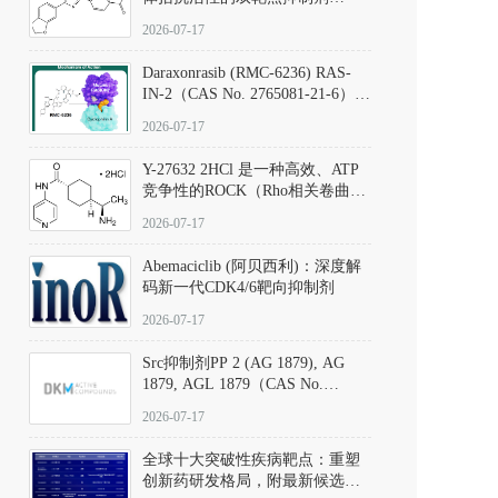
（CAS号：301836-41-9；货号：
2026-07-17
D801067）
Daraxonrasib (RMC-6236) RAS-
IN-2（CAS No. 2765081-21-6）：
体外与体内药理学评价方法，靶
2026-07-17
向KRAS/NRAS/HRAS的广谱RAS
抑制剂
Y-27632 2HCl 是一种高效、ATP
竞争性的ROCK（Rho相关卷曲螺
旋蛋白激酶）选择性抑制剂，可
2026-07-17
同等抑制ROCK1与ROCK2；其通
过精准嵌入激酶的ATP结合位点
Abemaciclib (阿贝西利)：深度解
发挥抑制作用，对ROCK1和
码新一代CDK4/6靶向抑制剂
ROCK2的解离常数（Ki）分别为
140 nM和300 nM；在众多丝氨酸/
2026-07-17
苏氨酸激酶（如PKC、MLCK）
中，其靶向ROCK的选择性超过
Src抑制剂PP 2 (AG 1879), AG
200倍，凸显出优异的分子特异
1879, AGL 1879（CAS No.
性。
172889-27-9）｜货号 D807008｜
2026-07-17
应用指南
全球十大突破性疾病靶点：重塑
创新药研发格局，附最新候选分