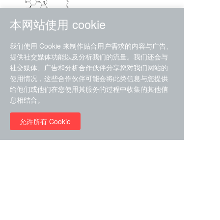
本网站使用 cookie
RMC-4630 (SHP2-IN-7)
我们使用 Cookie 来制作贴合用户需求的内容与广告、
（CAS#2172652-48-9 目录
提供社交媒体功能以及分析我们的流量。我们还会与
号D9063487）
社交媒体、广告和分析合作伙伴分享您对我们网站的
RMC-6272（ Cas
No.:2382769-46-0 目录号
使用情况，这些合作伙伴可能会将此类信息与您提供
D9036531）
给他们或他们在您使用其服务的过程中收集的其他信
￥1850.00
息相结合。
允许所有 Cookie
￥11680.00