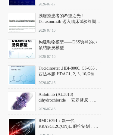
子清单
2026-07-17
胰腺癌患者的希望之光！
Daraxonrasib 迈入临床试验终期阶
段
2026-07-16
构建动物模型——DSS诱导的小
鼠结肠炎模型
2026-07-16
Tucidinostat ,HBI-8000, CS-055，
西达本胺 HDAC1, 2, 3, 10抑制剂
(CAS#1616493-44-7 目录号
2026-07-16
D808567) - DKM活性分子
Anlotinib (AL3818)
dihydrochloride ，安罗替尼，
ALTN、 Anlotinib、 Anlotinib
2026-07-16
Hydrochloride实验方法步骤SOP
RMC-6291：新一代
KRASG12C(ON)口服抑制剂，
RMC-6291