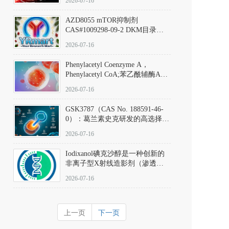
2026-07-16
(Elironrasib)CAS#2641998-63-0
AZD8055 mTOR抑制剂
CAS#1009298-09-2 DKM目录号
D801555：一种强效双靶向mTOR
2026-07-16
激酶抑制剂的深度剖析
Phenylacetyl Coenzyme A，
Phenylacetyl CoA;苯乙酰辅酶A
CAS#7532-39-0 目录号D944626
2026-07-16
GSK3787（CAS No. 188591-46-
0）：葛兰素史克研发的高选择
性、不可逆共价PPARδ特异性拮
2026-07-16
抗剂，被广泛视为研究PPARδ核
受体生理功能、信号通路验证及
Iodixanol碘克沙醇是一种创新的
靶点药理机制的金标准化学探
非离子型X射线造影剂（渗透压
针。
290 mOsm/kg），也是目前唯一
2026-07-16
在血管内给药时与血浆等渗的临
床可用造影剂。Iodixanol其CAS
号为92339-11-2
上一页
下一页