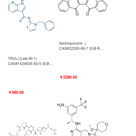
Seriniquinone（
CAS#22200-69-7 目录号
D940363）
TRULI (Lats-IN-1)
CAS#1424635-83-5 目录号
D801061
￥2280.00
￥580.00