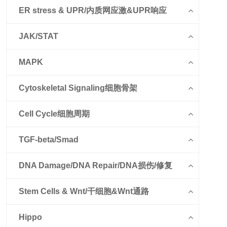
ER stress & UPR/内质网应激&UPR响应
JAK/STAT
MAPK
Cytoskeletal Signaling细胞骨架
Cell Cycle细胞周期
TGF-beta/Smad
DNA Damage/DNA Repair/DNA损伤/修复
Stem Cells & Wnt/干细胞&Wnt通路
Hippo