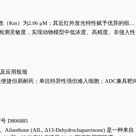
米氏常数（Km）为2.06 μM；其近红外发光特性赋予优异的组织
式生物发光动态追踪。
，提升检测灵敏度，实现动物模型中低浓度、高精度、非侵入性
征及应用瓶颈
靶向药口服便捷但易耐药；单抗特异性强但难入细胞；ADC兼具靶
号 D806885
AIL, Δ13-Dehydrochaparrinone) 是一种来自