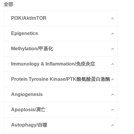
全部
PI3K/Akt/mTOR
Epigenetics
Methylation/甲基化
Immunology & Inflammation/免疫炎症
Protein Tyrosine Kinase/PTK酪氨酸蛋白激酶
Angiogenesis
Apoptosis/凋亡
Autophagy/自噬