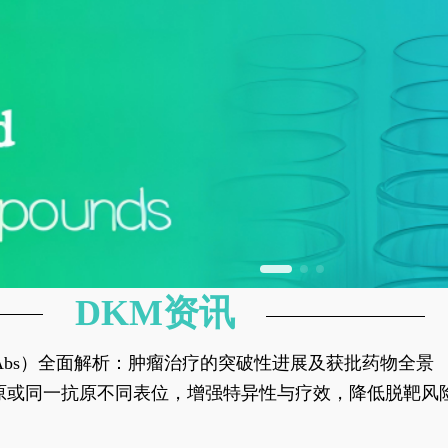
DKM资讯
异性抗体（bsAbs）全面解析：肿瘤治疗的突破性进展及获批药物全景
种抗原或同一抗原不同表位，增强特异性与疗效，降低脱靶