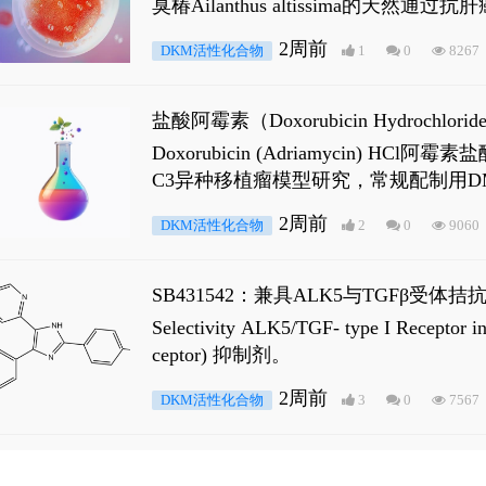
臭椿Ailanthus altissima的天然通
ne 可触发DNA损伤，其特征为 ATM/AT
2周前
DKM活性化合物
1
0
8267
是全长 Androgen Receptor (AR
盐酸阿霉素（Doxorubicin Hydro
Doxorubicin (Adriamyci
C3异种移植瘤模型研究，常规配制用D
2周前
DKM活性化合物
2
0
9060
SB431542：兼具ALK5与TGFβ受体拮
Selectivity ALK5/TGF- type I
ceptor) 抑制剂。
2周前
DKM活性化合物
3
0
7567