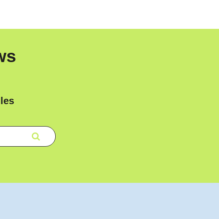
ws
les