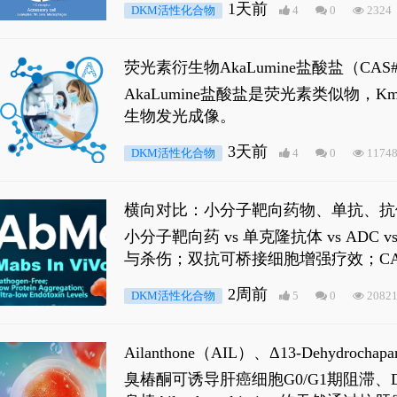
1天前
DKM活性化合物
4
0
2324
荧光素衍生物AkaLumine盐酸盐（CA
穿透能力，大幅增强成像信噪比，从而
AkaLumine盐酸盐是荧光素类似物
生物发光成像。
3天前
DKM活性化合物
4
0
1174
横向对比：小分子靶向药物、单抗、抗
小分子靶向药 vs 单克隆抗体 vs A
与杀伤；双抗可桥接细胞增强疗效；CA
2周前
DKM活性化合物
5
0
2082
Ailanthone（AIL）、Δ13-Dehydroch
臭椿酮可诱导肝癌细胞G0/G1期阻滞、DNA损