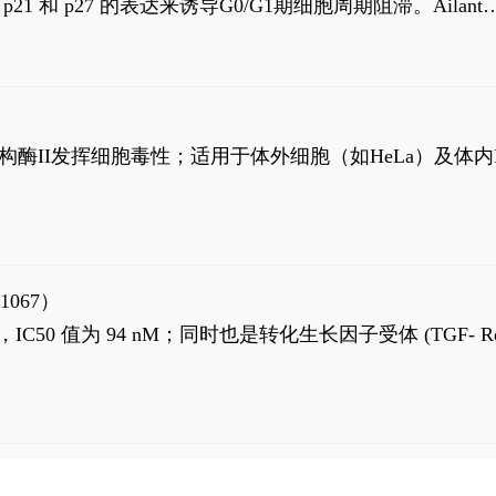
高 p21 和 p27 的表达来诱导G0/G1期细胞周期阻滞。Ailanth
、涉及 PI3K/AKT 信号通路的细胞凋亡。Ailanthone 也
，对应的IC50值分别为69 nM和309 nM。
制拓扑异构酶II发挥细胞毒性；适用于体外细胞（如HeLa）及体内
1067）
LK5 抑制剂，IC50 值为 94 nM；同时也是转化生长因子受体 (TGF- R