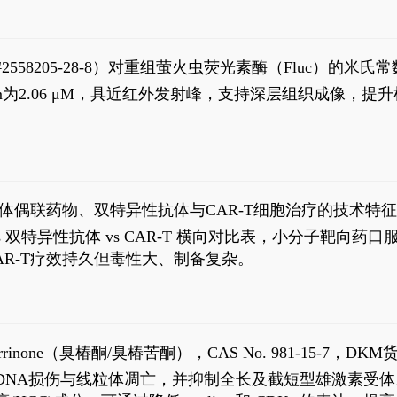
S#2558205-28-8）对重组萤火虫荧光素酶（Fluc）的
实现活体动物模型中极低给药剂量下的高灵敏度、非侵入
，Km为2.06 μM，具近红外发射峰，支持深层组织成像
8
体偶联药物、双特异性抗体与CAR-T细胞治疗的技术特
DC vs 双特异性抗体 vs CAR-T 横向对比表，小分子
R-T疗效持久但毒性大、制备复杂。
1
aparrinone（臭椿酮/臭椿苦酮），CAS No. 981-15-7，DKM货
伤与线粒体凋亡，并抑制全长及截短型雄激素受体。Ailanthone (