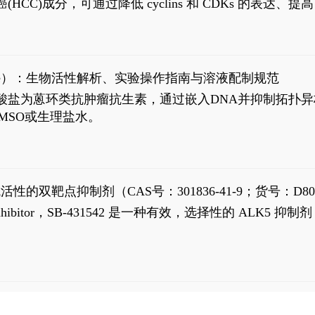
过抗肝癌(HCC)成分，可通过降低 cyclins 和 CDKs 的表达、提
R 通路的激活。Ailanthone 可在Huh7细胞中诱导线粒体介导
-FL)和组成型活性截断AR剪接变体(AR-Vs, AR1-651)的抑制剂
chloride）：生物活性解析、实验操作指南与溶液配制规范
n) HCl阿霉素盐酸盐为蒽环类抗肿瘤抗生素，通过嵌入DNA并抑
MSO或生理盐水。
抗活性的双靶点抑制剂（CAS号：301836-41-9；货号：D80
 Receptor inhibitor，SB-431542 是一种有效，选择性的 A