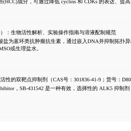
过抗肝癌(HCC)成分，可通过降低 cyclins 和 CDKs 的表达、提
R 通路的激活。Ailanthone 可在Huh7细胞中诱导线粒体介导
-FL)和组成型活性截断AR剪接变体(AR-Vs, AR1-651)的抑制剂
chloride）：生物活性解析、实验操作指南与溶液配制规范
n) HCl阿霉素盐酸盐为蒽环类抗肿瘤抗生素，通过嵌入DNA并抑
MSO或生理盐水。
抗活性的双靶点抑制剂（CAS号：301836-41-9；货号：D80
 Receptor inhibitor，SB-431542 是一种有效，选择性的 A