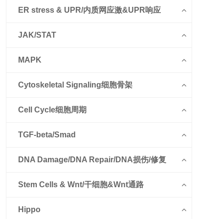
ER stress & UPR/内质网应激&UPR响应
JAK/STAT
MAPK
Cytoskeletal Signaling细胞骨架
Cell Cycle细胞周期
TGF-beta/Smad
DNA Damage/DNA Repair/DNA损伤/修复
Stem Cells & Wnt/干细胞&Wnt通路
Hippo