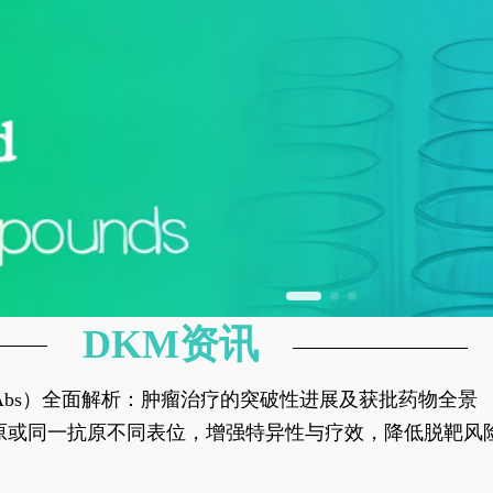
DKM资讯
异性抗体（bsAbs）全面解析：肿瘤治疗的突破性进展及获批药物全景
种抗原或同一抗原不同表位，增强特异性与疗效，降低脱靶