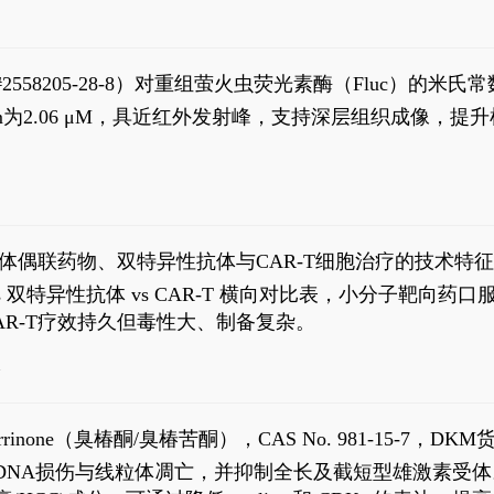
S#2558205-28-8）对重组萤火虫荧光素酶（Fluc）的
实现活体动物模型中极低给药剂量下的高灵敏度、非侵入
，Km为2.06 μM，具近红外发射峰，支持深层组织成像
9
体偶联药物、双特异性抗体与CAR-T细胞治疗的技术特
DC vs 双特异性抗体 vs CAR-T 横向对比表，小分子
R-T疗效持久但毒性大、制备复杂。
4
aparrinone（臭椿酮/臭椿苦酮），CAS No. 981-15-7，DKM货
伤与线粒体凋亡，并抑制全长及截短型雄激素受体。Ailanthone (