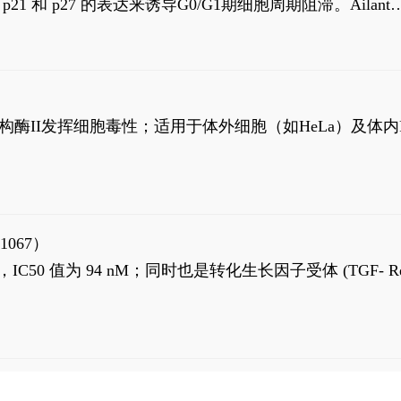
高 p21 和 p27 的表达来诱导G0/G1期细胞周期阻滞。Ailanth
、涉及 PI3K/AKT 信号通路的细胞凋亡。Ailanthone 也
，对应的IC50值分别为69 nM和309 nM。
制拓扑异构酶II发挥细胞毒性；适用于体外细胞（如HeLa）及体内
1067）
LK5 抑制剂，IC50 值为 94 nM；同时也是转化生长因子受体 (TGF- R