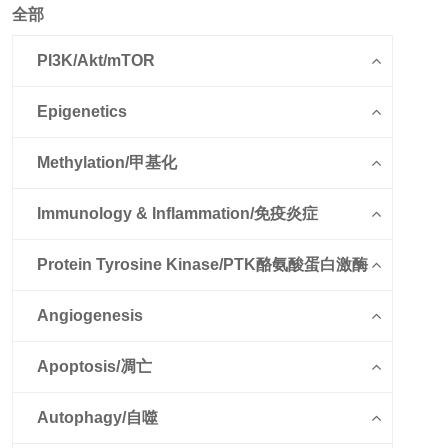
全部
PI3K/Akt/mTOR
Epigenetics
Methylation/甲基化
Immunology & Inflammation/免疫炎症
Protein Tyrosine Kinase/PTK酪氨酸蛋白激酶
Angiogenesis
Apoptosis/凋亡
Autophagy/自噬