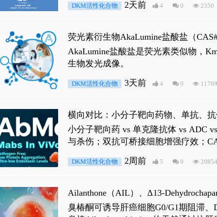
2天前
DKM活性化合物
4
0
2350
荧光素衍生物AkaLumine盐酸盐（CA
穿透能力，大幅增强成像信噪比，从而
AkaLumine盐酸盐是荧光素类似物
生物发光成像。
3天前
DKM活性化合物
4
0
1176
横向对比：小分子靶向药物、单抗、抗
小分子靶向药 vs 单克隆抗体 vs A
与杀伤；双抗可桥接细胞增强疗效；CA
2周前
DKM活性化合物
5
0
2085
Ailanthone（AIL）、Δ13-Dehydroch
臭椿酮可诱导肝癌细胞G0/G1期阻滞、DNA损