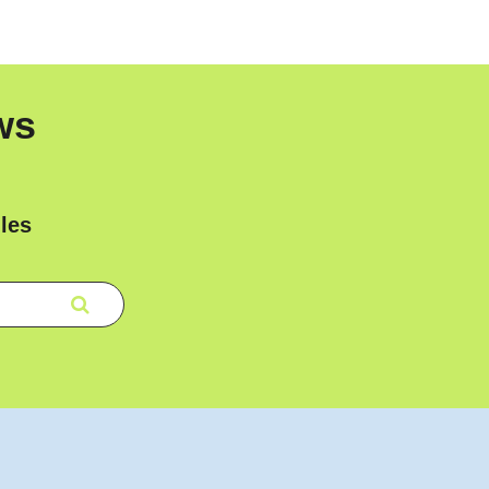
ws
les