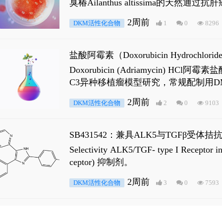
臭椿Ailanthus altissima的天然通
ne 可触发DNA损伤，其特征为 ATM/AT
2周前
DKM活性化合物
1
0
8296
是全长 Androgen Receptor (AR
盐酸阿霉素（Doxorubicin Hydro
Doxorubicin (Adriamyci
C3异种移植瘤模型研究，常规配制用D
2周前
DKM活性化合物
2
0
9103
SB431542：兼具ALK5与TGFβ受体拮
Selectivity ALK5/TGF- type I
ceptor) 抑制剂。
2周前
DKM活性化合物
3
0
7593