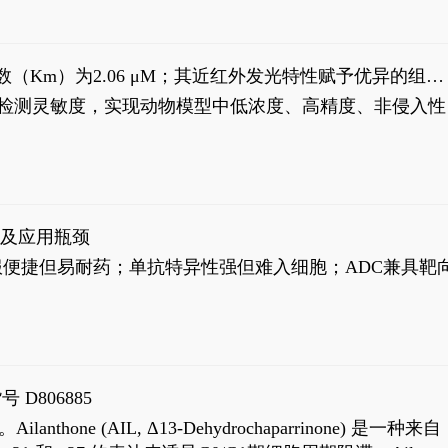
米氏常数（Km）为2.06 μM；其近红外发光特性赋予优异的组织
式生物发光动态追踪。
，提升检测灵敏度，实现动物模型中低浓度、高精度、非侵入性
征及应用瓶颈
靶向药口服便捷但易耐药；单抗特异性强但难入细胞；ADC兼具靶
号 D806885
AIL, Δ13-Dehydrochaparrinone) 是一种来自