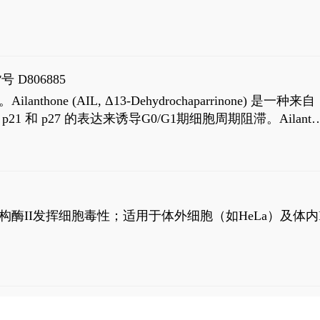
号 D806885
AIL, Δ13-Dehydrochaparrinone) 是一种来自
高 p21 和 p27 的表达来诱导G0/G1期细胞周期阻滞。Ailanth
、涉及 PI3K/AKT 信号通路的细胞凋亡。Ailanthone 也
，对应的IC50值分别为69 nM和309 nM。
制拓扑异构酶II发挥细胞毒性；适用于体外细胞（如HeLa）及体内