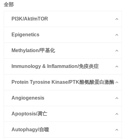
全部
PI3K/Akt/mTOR
Epigenetics
Methylation/甲基化
Immunology & Inflammation/免疫炎症
Protein Tyrosine Kinase/PTK酪氨酸蛋白激酶
Angiogenesis
Apoptosis/凋亡
Autophagy/自噬