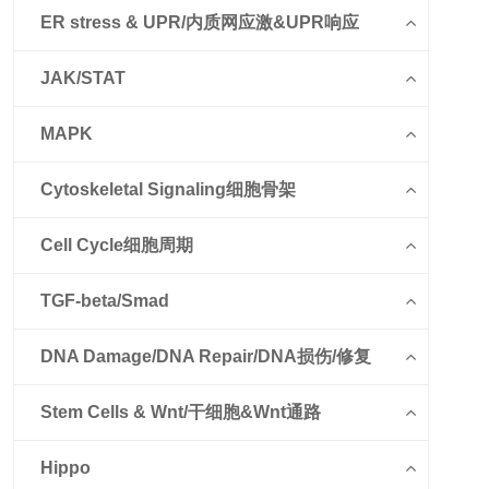
ER stress & UPR/内质网应激&UPR响应
JAK/STAT
MAPK
Cytoskeletal Signaling细胞骨架
Cell Cycle细胞周期
TGF-beta/Smad
DNA Damage/DNA Repair/DNA损伤/修复
Stem Cells & Wnt/干细胞&Wnt通路
Hippo