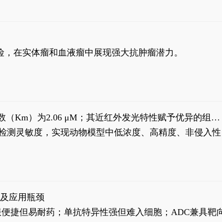
风险，在实体瘤和血液瘤中展现强大抗肿瘤潜力。
米氏常数（Km）为2.06 μM；其近红外发光特性赋予优异的组织
式生物发光动态追踪。
，提升检测灵敏度，实现动物模型中低浓度、高精度、非侵入性
征及应用瓶颈
靶向药口服便捷但易耐药；单抗特异性强但难入细胞；ADC兼具靶