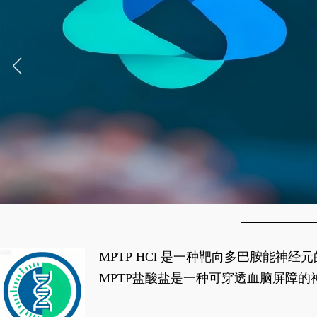
MPTP HCl 是一种靶向多巴胺能
经典应用即为选择性损毁中脑黑质致密
MPTP盐酸盐是一种可穿透血脑屏障