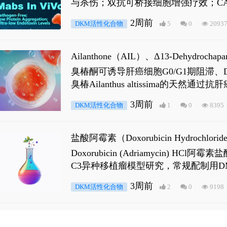
与杀伤；双抗可桥接细胞增强疗效；CA
2周前
DKM活性化合物
5
0
2093
Ailanthone（AIL）、Δ13-Dehydroch
臭椿酮可诱导肝癌细胞G0/G1期阻滞、DNA损
臭椿Ailanthus altissima的天然通
ne 可触发DNA损伤，其特征为 ATM/AT
3周前
DKM活性化合物
1
0
8395
是全长 Androgen Receptor (AR
盐酸阿霉素（Doxorubicin Hydro
Doxorubicin (Adriamyci
C3异种移植瘤模型研究，常规配制用D
3周前
DKM活性化合物
2
0
9198