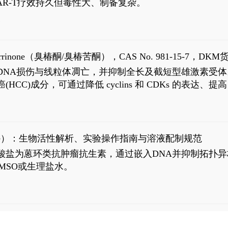
R-T疗效持久但毒性大、制备复杂。
7
aparrinone（臭椿酮/臭椿苦酮），CAS No. 981-15-7，DKM货
伤与线粒体凋亡，并抑制全长及截短型雄激素受体。Ailanthone (
过抗肝癌(HCC)成分，可通过降低 cyclins 和 CDKs 的表达、提
R 通路的激活。Ailanthone 可在Huh7细胞中诱导线粒体介导
-FL)和组成型活性截断AR剪接变体(AR-Vs, AR1-651)的抑制剂
chloride）：生物活性解析、实验操作指南与溶液配制规范
n) HCl阿霉素盐酸盐为蒽环类抗肿瘤抗生素，通过嵌入DNA并抑
MSO或生理盐水。