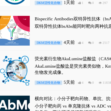
1天前
DKM活性化合物
1
0
297
Bispecific Antibodies双特
双特异性抗体bsAbs能同时靶向两
4天前
DKM活性化合物
4
0
2517
荧光素衍生物AkaLumine盐酸盐（CA
穿透能力，大幅增强成像信噪比，从而
AkaLumine盐酸盐是荧光素类似物
生物发光成像。
5天前
DKM活性化合物
4
0
1183
横向对比：小分子靶向药物、单抗、抗
小分子靶向药 vs 单克隆抗体 vs A