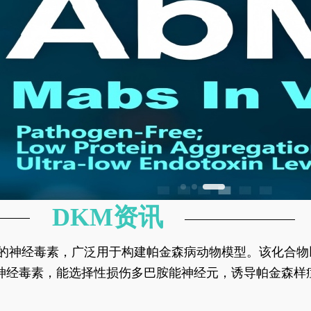
DKM资讯
神经元的神经毒素，广泛用于构建帕金森病动物模型。该化
部多巴胺能神经元，从而可靠模拟帕金森病的核心病理与
的神经毒素，能选择性损伤多巴胺能神经元，诱导帕金森