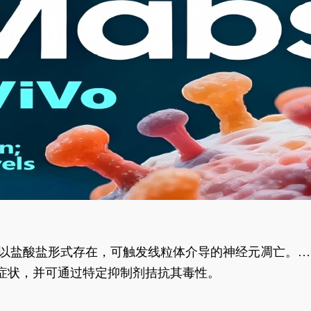
合物以盐酸盐形式存在，可触发线粒体介导的神经元凋亡。其
行为表型。
样症状，并可通过特定抑制剂拮抗其毒性。