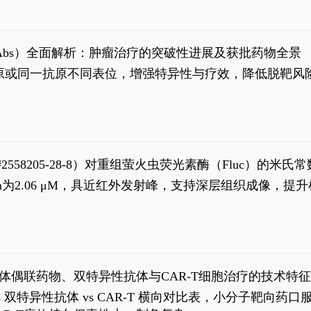
异性抗体（bsAbs）全面解析：肿瘤治疗的突破性进展及获批药物全景
种抗原或同一抗原不同表位，增强特异性与疗效，降低脱靶
S#2558205-28-8）对重组萤火虫荧光素酶（Fluc）的
实现活体动物模型中极低给药剂量下的高灵敏度、非侵入
，Km为2.06 μM，具近红外发射峰，支持深层组织成像
8
体偶联药物、双特异性抗体与CAR-T细胞治疗的技术特
DC vs 双特异性抗体 vs CAR-T 横向对比表，小分子