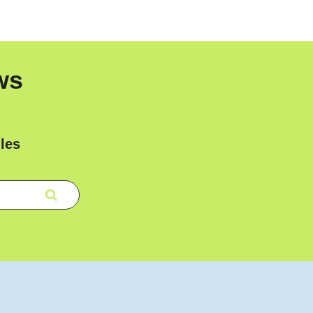
ws
les