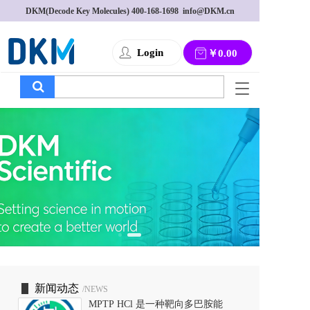
DKM(Decode Key Molecules) 
400-168-1698
  info@DKM.cn
Login
￥0.00
T
o
g
g
l
e
n
a
v
i
g
a
t
i
o
新闻动态
/NEWS
n
MPTP HCl 是一种靶向多巴胺能