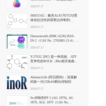
析、实验操作指南与溶液配制规
2026-07-17
范
SB431542：兼具ALK5与TGFβ受
体拮抗活性的双靶点抑制剂
（CAS号：301836-41-9；货号：
2026-07-17
D801067）
Daraxonrasib (RMC-6236) RAS-
IN-2（CAS No. 2765081-21-6）：
体外与体内药理学评价方法，靶
2026-07-17
向KRAS/NRAS/HRAS的广谱RAS
抑制剂
Y-27632 2HCl 是一种高效、ATP
竞争性的ROCK（Rho相关卷曲螺
旋蛋白激酶）选择性抑制剂，可
2026-07-17
同等抑制ROCK1与ROCK2；其通
过精准嵌入激酶的ATP结合位点
Abemaciclib (阿贝西利)：深度解
发挥抑制作用，对ROCK1和
码新一代CDK4/6靶向抑制剂
ROCK2的解离常数（Ki）分别为
140 nM和300 nM；在众多丝氨酸/
2026-07-17
苏氨酸激酶（如PKC、MLCK）
中，其靶向ROCK的选择性超过
Src抑制剂PP 2 (AG 1879), AG
200倍，凸显出优异的分子特异
1879, AGL 1879（CAS No.