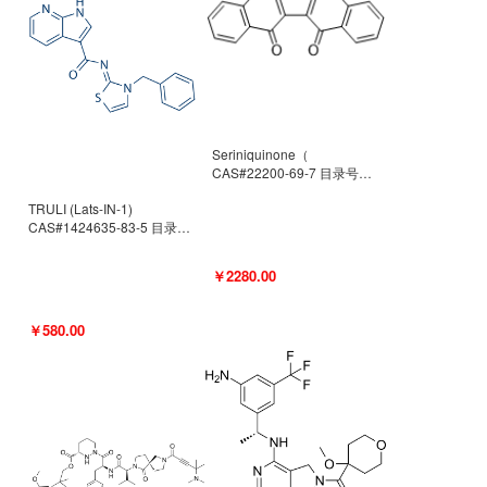
Seriniquinone（
CAS#22200-69-7 目录号
D940363）
TRULI (Lats-IN-1)
CAS#1424635-83-5 目录号
D801061
￥2280.00
￥580.00