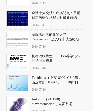
性。
172889-27-9）｜货号 D807008｜
2026-07-17
应用指南
全球十大突破性疾病靶点：重塑
创新药研发格局，附最新候选分
子清单
2026-07-17
胰腺癌患者的希望之光！
Daraxonrasib 迈入临床试验终期阶
段
2026-07-16
构建动物模型——DSS诱导的小
鼠结肠炎模型
2026-07-16
Tucidinostat ,HBI-8000, CS-055，
西达本胺 HDAC1, 2, 3, 10抑制剂
(CAS#1616493-44-7 目录号
2026-07-16
D808567) - DKM活性分子
Anlotinib (AL3818)
dihydrochloride ，安罗替尼，
ALTN、 Anlotinib、 Anlotinib