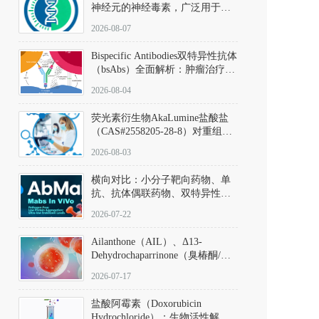
神经元的神经毒素，广泛用于构
建帕金森病动物模型。该化合物
2026-08-07
以盐酸盐形式存在，可触发线粒
体介导的神经元凋亡。其经典应
Bispecific Antibodies双特异性抗体
用即为选择性损毁中脑黑质致密
（bsAbs）全面解析：肿瘤治疗的
部多巴胺能神经元，从而可靠模
突破性进展及获批药物全景
拟帕金森病的核心病理与行为表
2026-08-04
型。
荧光素衍生物AkaLumine盐酸盐
（CAS#2558205-28-8）对重组萤
火虫荧光素酶（Fluc）的米氏常
2026-08-03
数（Km）为2.06 μM；其近红外
发光特性赋予优异的组织穿透能
横向对比：小分子靶向药物、单
力，大幅增强成像信噪比，从而
抗、抗体偶联药物、双特异性抗
实现活体动物模型中极低给药剂
体与CAR-T细胞治疗的技术特征
量下的高灵敏度、非侵入式生物
2026-07-22
及应用瓶颈
发光动态追踪。
Ailanthone（AIL）、Δ13-
Dehydrochaparrinone（臭椿酮/臭
椿苦酮），CAS No. 981-15-7，
2026-07-17
DKM货号 D806885
盐酸阿霉素（Doxorubicin
Hydrochloride）：生物活性解