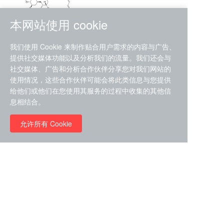
本网站使用 cookie
RMC-4630 (SHP2-IN-7)
我们使用 Cookie 来制作贴合用户需求的内容与广告、
（CAS#2172652-48-9 目录
提供社交媒体功能以及分析我们的流量。我们还会与
号D9063487）
社交媒体、广告和分析合作伙伴分享您对我们网站的
RMC-6272（ Cas
No.:2382769-46-0 目录号
使用情况，这些合作伙伴可能会将此类信息与您提供
D9036531）
给他们或他们在您使用其服务的过程中收集的其他信
￥1850.00
息相结合。
允许所有 Cookie
￥11680.00