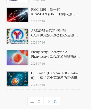
2026-07-16
Hydrochloride实验方法步骤SOP
RMC-6291：新一代
KRASG12C(ON)口服抑制剂，
RMC-6291
2026-07-16
(Elironrasib)CAS#2641998-63-0
AZD8055 mTOR抑制剂
CAS#1009298-09-2 DKM目录号
D801555：一种强效双靶向mTOR
2026-07-16
激酶抑制剂的深度剖析
Phenylacetyl Coenzyme A，
Phenylacetyl CoA;苯乙酰辅酶A
CAS#7532-39-0 目录号D944626
2026-07-16
GSK3787（CAS No. 188591-46-
0）：葛兰素史克研发的高选择
性、不可逆共价PPARδ特异性拮
2026-07-16
抗剂，被广泛视为研究PPARδ核
受体生理功能、信号通路验证及
靶点药理机制的金标准化学探
上一页
下一页
针。