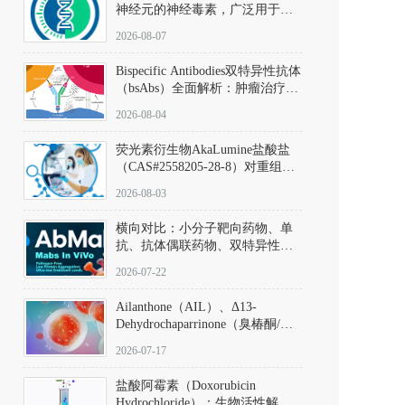
神经元的神经毒素，广泛用于构
建帕金森病动物模型。该化合物
2026-08-07
以盐酸盐形式存在，可触发线粒
体介导的神经元凋亡。其经典应
Bispecific Antibodies双特异性抗体
用即为选择性损毁中脑黑质致密
（bsAbs）全面解析：肿瘤治疗的
部多巴胺能神经元，从而可靠模
突破性进展及获批药物全景
拟帕金森病的核心病理与行为表
2026-08-04
型。
荧光素衍生物AkaLumine盐酸盐
（CAS#2558205-28-8）对重组萤
火虫荧光素酶（Fluc）的米氏常
2026-08-03
数（Km）为2.06 μM；其近红外
发光特性赋予优异的组织穿透能
横向对比：小分子靶向药物、单
力，大幅增强成像信噪比，从而
抗、抗体偶联药物、双特异性抗
实现活体动物模型中极低给药剂
体与CAR-T细胞治疗的技术特征
量下的高灵敏度、非侵入式生物
2026-07-22
及应用瓶颈
发光动态追踪。
Ailanthone（AIL）、Δ13-
Dehydrochaparrinone（臭椿酮/臭
椿苦酮），CAS No. 981-15-7，
2026-07-17
DKM货号 D806885
盐酸阿霉素（Doxorubicin
Hydrochloride）：生物活性解