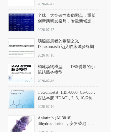
性。
172889-27-9）｜货号 D807008｜
2026-07-17
应用指南
全球十大突破性疾病靶点：重塑
创新药研发格局，附最新候选分
子清单
2026-07-17
胰腺癌患者的希望之光！
Daraxonrasib 迈入临床试验终期阶
段
2026-07-16
构建动物模型——DSS诱导的小
鼠结肠炎模型
2026-07-16
Tucidinostat ,HBI-8000, CS-055，
西达本胺 HDAC1, 2, 3, 10抑制剂
(CAS#1616493-44-7 目录号
2026-07-16
D808567) - DKM活性分子
Anlotinib (AL3818)
dihydrochloride ，安罗替尼，
ALTN、 Anlotinib、 Anlotinib