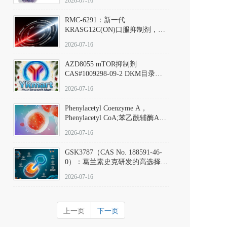
2026-07-16
Hydrochloride实验方法步骤SOP
RMC-6291：新一代
KRASG12C(ON)口服抑制剂，
RMC-6291
2026-07-16
(Elironrasib)CAS#2641998-63-0
AZD8055 mTOR抑制剂
CAS#1009298-09-2 DKM目录号
D801555：一种强效双靶向mTOR
2026-07-16
激酶抑制剂的深度剖析
Phenylacetyl Coenzyme A，
Phenylacetyl CoA;苯乙酰辅酶A
CAS#7532-39-0 目录号D944626
2026-07-16
GSK3787（CAS No. 188591-46-
0）：葛兰素史克研发的高选择
性、不可逆共价PPARδ特异性拮
2026-07-16
抗剂，被广泛视为研究PPARδ核
受体生理功能、信号通路验证及
靶点药理机制的金标准化学探
上一页
下一页
针。