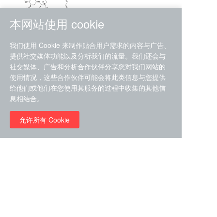
本网站使用 cookie
RMC-4630 (SHP2-IN-7)
我们使用 Cookie 来制作贴合用户需求的内容与广告、
（CAS#2172652-48-9 目录
提供社交媒体功能以及分析我们的流量。我们还会与
号D9063487）
社交媒体、广告和分析合作伙伴分享您对我们网站的
RMC-6272（ Cas
No.:2382769-46-0 目录号
使用情况，这些合作伙伴可能会将此类信息与您提供
D9036531）
给他们或他们在您使用其服务的过程中收集的其他信
￥1850.00
息相结合。
允许所有 Cookie
￥11680.00