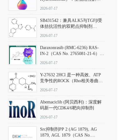
析、实验操作指南与溶液配制规
2026-07-17
范
SB431542：兼具ALK5与TGFβ受
体拮抗活性的双靶点抑制剂
（CAS号：301836-41-9；货号：
2026-07-17
D801067）
Daraxonrasib (RMC-6236) RAS-
IN-2（CAS No. 2765081-21-6）：
体外与体内药理学评价方法，靶
2026-07-17
向KRAS/NRAS/HRAS的广谱RAS
抑制剂
Y-27632 2HCl 是一种高效、ATP
竞争性的ROCK（Rho相关卷曲螺
旋蛋白激酶）选择性抑制剂，可
2026-07-17
同等抑制ROCK1与ROCK2；其通
过精准嵌入激酶的ATP结合位点
Abemaciclib (阿贝西利)：深度解
发挥抑制作用，对ROCK1和
码新一代CDK4/6靶向抑制剂
ROCK2的解离常数（Ki）分别为
140 nM和300 nM；在众多丝氨酸/
2026-07-17
苏氨酸激酶（如PKC、MLCK）
中，其靶向ROCK的选择性超过
Src抑制剂PP 2 (AG 1879), AG
200倍，凸显出优异的分子特异
1879, AGL 1879（CAS No.