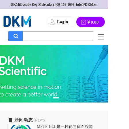
DKM(Decode Key Molecules) 
400-168-1698
  info@DKM.cn
Login
￥0.00
T
o
g
g
l
e
n
a
v
i
g
a
t
i
o
新闻动态
/NEWS
n
MPTP HCl 是一种靶向多巴胺能