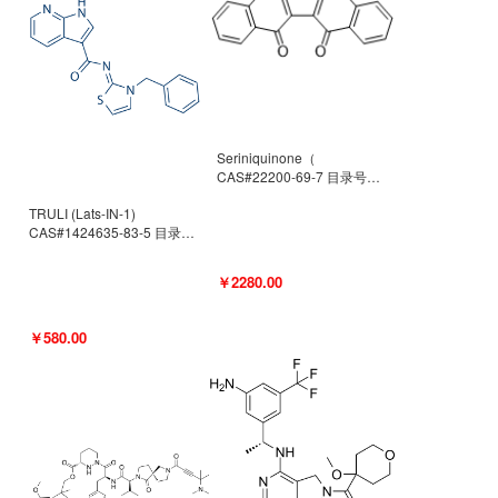
Seriniquinone（
CAS#22200-69-7 目录号
D940363）
TRULI (Lats-IN-1)
CAS#1424635-83-5 目录号
D801061
￥2280.00
￥580.00