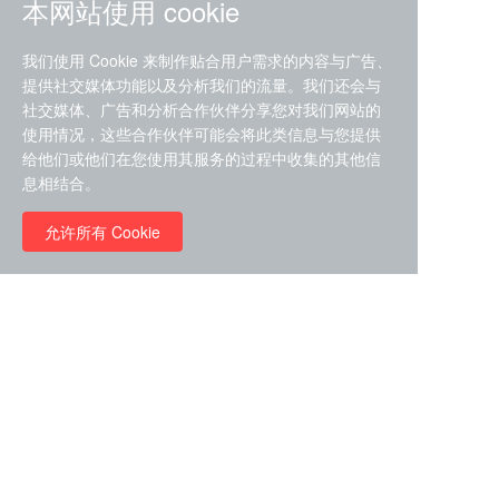
本网站使用 cookie
我们使用 Cookie 来制作贴合用户需求的内容与广告、
提供社交媒体功能以及分析我们的流量。我们还会与
社交媒体、广告和分析合作伙伴分享您对我们网站的
ZDZ-553， compound 22a，
使用情况，这些合作伙伴可能会将此类信息与您提供
STAT1抑制剂 目录号
给他们或他们在您使用其服务的过程中收集的其他信
RMC-6291 (Elironrasib)
D9181792
息相结合。
（CAS#2641998-63-0 目录
号D8001606）
允许所有 Cookie
￥8960.00
￥2580.00