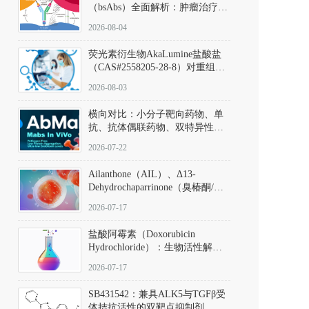
（bsAbs）全面解析：肿瘤治疗的
突破性进展及获批药物全景
2026-08-04
荧光素衍生物AkaLumine盐酸盐
（CAS#2558205-28-8）对重组萤
火虫荧光素酶（Fluc）的米氏常
2026-08-03
数（Km）为2.06 μM；其近红外
发光特性赋予优异的组织穿透能
横向对比：小分子靶向药物、单
力，大幅增强成像信噪比，从而
抗、抗体偶联药物、双特异性抗
实现活体动物模型中极低给药剂
体与CAR-T细胞治疗的技术特征
量下的高灵敏度、非侵入式生物
2026-07-22
及应用瓶颈
发光动态追踪。
Ailanthone（AIL）、Δ13-
Dehydrochaparrinone（臭椿酮/臭
椿苦酮），CAS No. 981-15-7，
2026-07-17
DKM货号 D806885
盐酸阿霉素（Doxorubicin
Hydrochloride）：生物活性解
析、实验操作指南与溶液配制规
2026-07-17
范
SB431542：兼具ALK5与TGFβ受
体拮抗活性的双靶点抑制剂