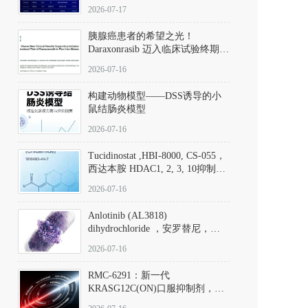
子清单
2026-07-17
胰腺癌患者的希望之光！
Daraxonrasib 迈入临床试验终期阶
段
2026-07-16
构建动物模型——DSS诱导的小
鼠结肠炎模型
2026-07-16
Tucidinostat ,HBI-8000, CS-055，
西达本胺 HDAC1, 2, 3, 10抑制剂
(CAS#1616493-44-7 目录号
2026-07-16
D808567) - DKM活性分子
Anlotinib (AL3818)
dihydrochloride ，安罗替尼，
ALTN、 Anlotinib、 Anlotinib
2026-07-16
Hydrochloride实验方法步骤SOP
RMC-6291：新一代
KRASG12C(ON)口服抑制剂，
RMC-6291