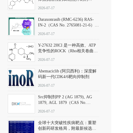
（CAS号：301836-41-9；货号：
2026-07-17
D801067）
Daraxonrasib (RMC-6236) RAS-
IN-2（CAS No. 2765081-21-6）：
体外与体内药理学评价方法，靶
2026-07-17
向KRAS/NRAS/HRAS的广谱RAS
抑制剂
Y-27632 2HCl 是一种高效、ATP
竞争性的ROCK（Rho相关卷曲螺
旋蛋白激酶）选择性抑制剂，可
2026-07-17
同等抑制ROCK1与ROCK2；其通
过精准嵌入激酶的ATP结合位点
Abemaciclib (阿贝西利)：深度解
发挥抑制作用，对ROCK1和
码新一代CDK4/6靶向抑制剂
ROCK2的解离常数（Ki）分别为
140 nM和300 nM；在众多丝氨酸/
2026-07-17
苏氨酸激酶（如PKC、MLCK）
中，其靶向ROCK的选择性超过
Src抑制剂PP 2 (AG 1879), AG
200倍，凸显出优异的分子特异
1879, AGL 1879（CAS No.
性。
172889-27-9）｜货号 D807008｜
2026-07-17
应用指南
全球十大突破性疾病靶点：重塑
创新药研发格局，附最新候选分