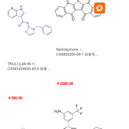
Seriniquinone（
CAS#22200-69-7 目录号
D940363）
TRULI (Lats-IN-1)
CAS#1424635-83-5 目录号
D801061
￥2280.00
￥580.00