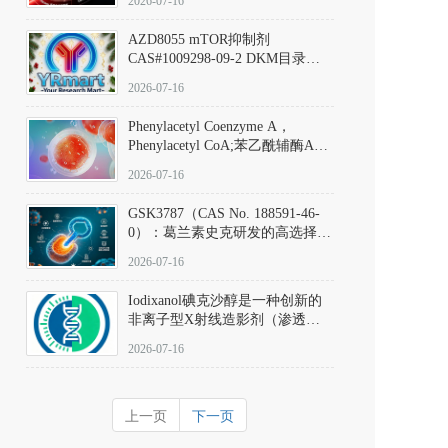
2026-07-16
(Elironrasib)CAS#2641998-63-0
AZD8055 mTOR抑制剂
CAS#1009298-09-2 DKM目录号
D801555：一种强效双靶向mTOR
2026-07-16
激酶抑制剂的深度剖析
Phenylacetyl Coenzyme A，
Phenylacetyl CoA;苯乙酰辅酶A
CAS#7532-39-0 目录号D944626
2026-07-16
GSK3787（CAS No. 188591-46-
0）：葛兰素史克研发的高选择
性、不可逆共价PPARδ特异性拮
2026-07-16
抗剂，被广泛视为研究PPARδ核
受体生理功能、信号通路验证及
Iodixanol碘克沙醇是一种创新的
靶点药理机制的金标准化学探
非离子型X射线造影剂（渗透压
针。
290 mOsm/kg），也是目前唯一
2026-07-16
在血管内给药时与血浆等渗的临
床可用造影剂。Iodixanol其CAS
号为92339-11-2
上一页
下一页