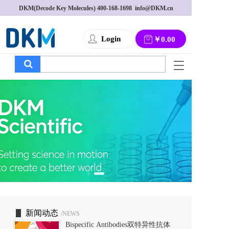
DKM(Decode Key Molecules) 
400-168-1698
  info@DKM.cn
Login
￥0.00
T
o
g
g
l
e
n
a
v
i
g
a
t
i
o
新闻动态
/NEWS
n
Bispecific Antibodies双特异性抗体