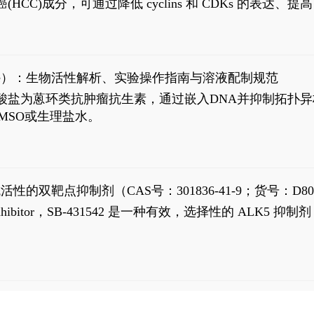
过抗肝癌(HCC)成分，可通过降低 cyclins 和 CDKs 的表达、提
R 通路的激活。Ailanthone 可在Huh7细胞中诱导线粒体介导
-FL)和组成型活性截断AR剪接变体(AR-Vs, AR1-651)的抑制剂
chloride）：生物活性解析、实验操作指南与溶液配制规范
n) HCl阿霉素盐酸盐为蒽环类抗肿瘤抗生素，通过嵌入DNA并抑
MSO或生理盐水。
抗活性的双靶点抑制剂（CAS号：301836-41-9；货号：D80
 Receptor inhibitor，SB-431542 是一种有效，选择性的 A