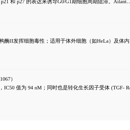
高 p21 和 p27 的表达来诱导G0/G1期细胞周期阻滞。Ailanth
、涉及 PI3K/AKT 信号通路的细胞凋亡。Ailanthone 也
，对应的IC50值分别为69 nM和309 nM。
制拓扑异构酶II发挥细胞毒性；适用于体外细胞（如HeLa）及体内
1067）
LK5 抑制剂，IC50 值为 94 nM；同时也是转化生长因子受体 (TGF- R