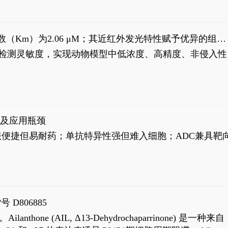
米氏常数（Km）为2.06 μM；其近红外发光特性赋予优异的组织
式生物发光动态追踪。
，提升检测灵敏度，实现动物模型中低浓度、高精度、非侵入性
征及应用瓶颈
靶向药口服便捷但易耐药；单抗特异性强但难入细胞；ADC兼具靶
号 D806885
AIL, Δ13-Dehydrochaparrinone) 是一种来自