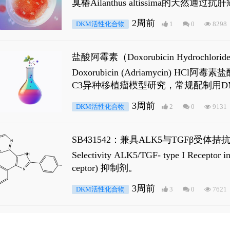
臭椿Ailanthus altissima的天然通
ne 可触发DNA损伤，其特征为 ATM/AT
2周前
DKM活性化合物
1
0
8298
是全长 Androgen Receptor (AR
盐酸阿霉素（Doxorubicin Hydro
Doxorubicin (Adriamyci
C3异种移植瘤模型研究，常规配制用D
3周前
DKM活性化合物
2
0
9131
SB431542：兼具ALK5与TGFβ受体拮
Selectivity ALK5/TGF- type I
ceptor) 抑制剂。
3周前
DKM活性化合物
3
0
7621