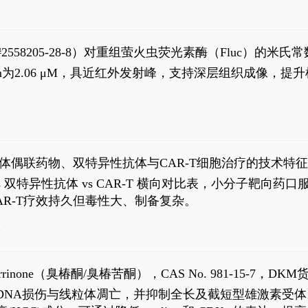
S#2558205-28-8）对重组萤火虫荧光素酶（Fluc）的
实现活体动物模型中极低给药剂量下的高灵敏度、非侵入
，Km为2.06 μM，具近红外发射峰，支持深层组织成像
1
体偶联药物、双特异性抗体与CAR-T细胞治疗的技术特
DC vs 双特异性抗体 vs CAR-T 横向对比表，小分子
R-T疗效持久但毒性大、制备复杂。
4
aparrinone（臭椿酮/臭椿苦酮），CAS No. 981-15-7，DKM货
伤与线粒体凋亡，并抑制全长及截短型雄激素受体。Ailanthone (