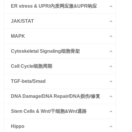
ER stress & UPR/内质网应激&UPR响应
JAK/STAT
MAPK
Cytoskeletal Signaling细胞骨架
Cell Cycle细胞周期
TGF-beta/Smad
DNA Damage/DNA Repair/DNA损伤/修复
Stem Cells & Wnt/干细胞&Wnt通路
Hippo