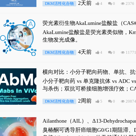
2天前
DKM活性化合物
4
0
2376
荧光素衍生物AkaLumine盐酸盐（CA
穿透能力，大幅增强成像信噪比，从而
AkaLumine盐酸盐是荧光素类似物
生物发光成像。
4天前
DKM活性化合物
4
0
1177
横向对比：小分子靶向药物、单抗、抗
小分子靶向药 vs 单克隆抗体 vs A
与杀伤；双抗可桥接细胞增强疗效；CA
2周前
DKM活性化合物
5
0
2087
Ailanthone（AIL）、Δ13-Dehydroch
臭椿酮可诱导肝癌细胞G0/G1期阻滞、DNA损