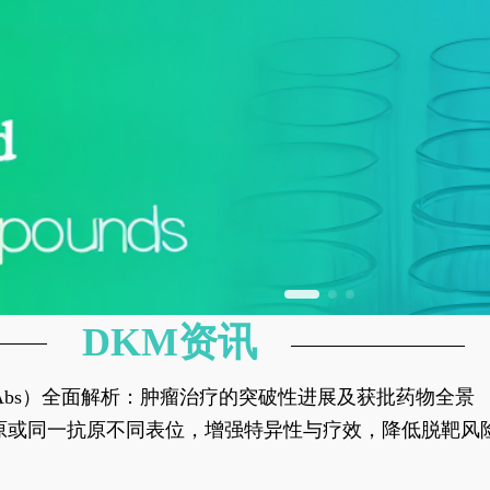
DKM资讯
异性抗体（bsAbs）全面解析：肿瘤治疗的突破性进展及获批药物全景
种抗原或同一抗原不同表位，增强特异性与疗效，降低脱靶