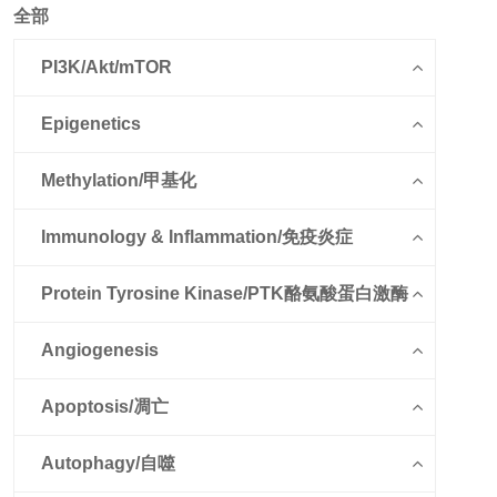
全部
PI3K/Akt/mTOR
Epigenetics
Methylation/甲基化
Immunology & Inflammation/免疫炎症
Protein Tyrosine Kinase/PTK酪氨酸蛋白激酶
Angiogenesis
Apoptosis/凋亡
Autophagy/自噬