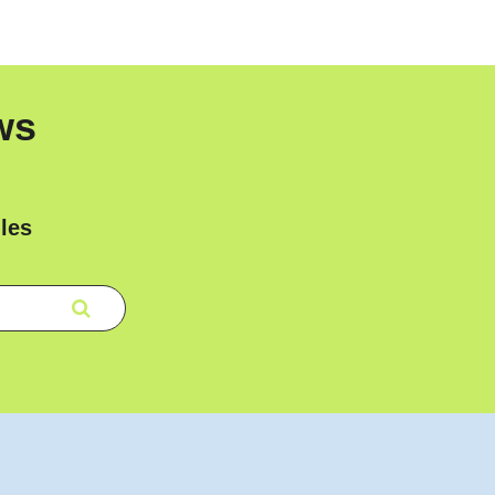
ws
les