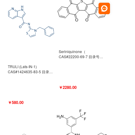
Seriniquinone（
CAS#22200-69-7 目录号
D940363）
TRULI (Lats-IN-1)
CAS#1424635-83-5 目录号
D801061
￥2280.00
￥580.00