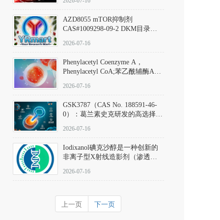
2026-07-16
(Elironrasib)CAS#2641998-63-0
AZD8055 mTOR抑制剂
CAS#1009298-09-2 DKM目录号
D801555：一种强效双靶向mTOR
2026-07-16
激酶抑制剂的深度剖析
Phenylacetyl Coenzyme A，
Phenylacetyl CoA;苯乙酰辅酶A
CAS#7532-39-0 目录号D944626
2026-07-16
GSK3787（CAS No. 188591-46-
0）：葛兰素史克研发的高选择
性、不可逆共价PPARδ特异性拮
2026-07-16
抗剂，被广泛视为研究PPARδ核
受体生理功能、信号通路验证及
Iodixanol碘克沙醇是一种创新的
靶点药理机制的金标准化学探
非离子型X射线造影剂（渗透压
针。
290 mOsm/kg），也是目前唯一
2026-07-16
在血管内给药时与血浆等渗的临
床可用造影剂。Iodixanol其CAS
号为92339-11-2
上一页
下一页