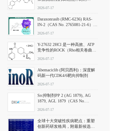
（CAS号：301836-41-9；货号：
2026-07-17
D801067）
Daraxonrasib (RMC-6236) RAS-
IN-2（CAS No. 2765081-21-6）：
体外与体内药理学评价方法，靶
2026-07-17
向KRAS/NRAS/HRAS的广谱RAS
抑制剂
Y-27632 2HCl 是一种高效、ATP
竞争性的ROCK（Rho相关卷曲螺
旋蛋白激酶）选择性抑制剂，可
2026-07-17
同等抑制ROCK1与ROCK2；其通
过精准嵌入激酶的ATP结合位点
Abemaciclib (阿贝西利)：深度解
发挥抑制作用，对ROCK1和
码新一代CDK4/6靶向抑制剂
ROCK2的解离常数（Ki）分别为
140 nM和300 nM；在众多丝氨酸/
2026-07-17
苏氨酸激酶（如PKC、MLCK）
中，其靶向ROCK的选择性超过
Src抑制剂PP 2 (AG 1879), AG
200倍，凸显出优异的分子特异
1879, AGL 1879（CAS No.
性。
172889-27-9）｜货号 D807008｜
2026-07-17
应用指南
全球十大突破性疾病靶点：重塑
创新药研发格局，附最新候选分