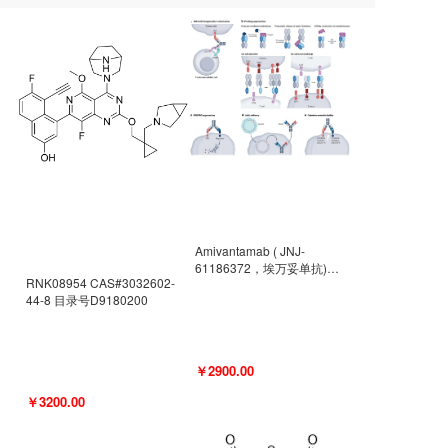
Amivantamab ( JNJ-
61186372，埃万妥单抗)
RNK08954 CAS#3032602-
CAS#2171511-58-1 目录号
44-8 目录号D9180200
D9009977
￥2900.00
￥3200.00