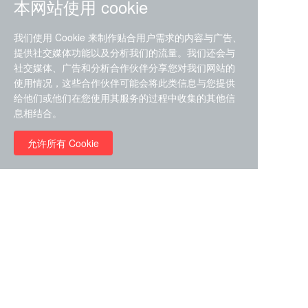
本网站使用 cookie
我们使用 Cookie 来制作贴合用户需求的内容与广告、
提供社交媒体功能以及分析我们的流量。我们还会与
社交媒体、广告和分析合作伙伴分享您对我们网站的
ZDZ-553， compound 22a，
使用情况，这些合作伙伴可能会将此类信息与您提供
STAT1抑制剂 目录号
给他们或他们在您使用其服务的过程中收集的其他信
RMC-6291 (Elironrasib)
D9181792
息相结合。
（CAS#2641998-63-0 目录
号D8001606）
允许所有 Cookie
￥8960.00
￥2580.00