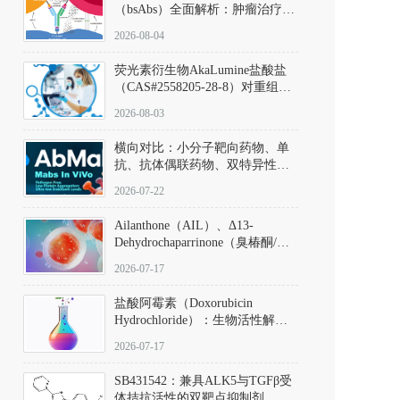
（bsAbs）全面解析：肿瘤治疗的
突破性进展及获批药物全景
2026-08-04
荧光素衍生物AkaLumine盐酸盐
（CAS#2558205-28-8）对重组萤
火虫荧光素酶（Fluc）的米氏常
2026-08-03
数（Km）为2.06 μM；其近红外
发光特性赋予优异的组织穿透能
横向对比：小分子靶向药物、单
力，大幅增强成像信噪比，从而
抗、抗体偶联药物、双特异性抗
实现活体动物模型中极低给药剂
体与CAR-T细胞治疗的技术特征
量下的高灵敏度、非侵入式生物
2026-07-22
及应用瓶颈
发光动态追踪。
Ailanthone（AIL）、Δ13-
Dehydrochaparrinone（臭椿酮/臭
椿苦酮），CAS No. 981-15-7，
2026-07-17
DKM货号 D806885
盐酸阿霉素（Doxorubicin
Hydrochloride）：生物活性解
析、实验操作指南与溶液配制规
2026-07-17
范
SB431542：兼具ALK5与TGFβ受
体拮抗活性的双靶点抑制剂