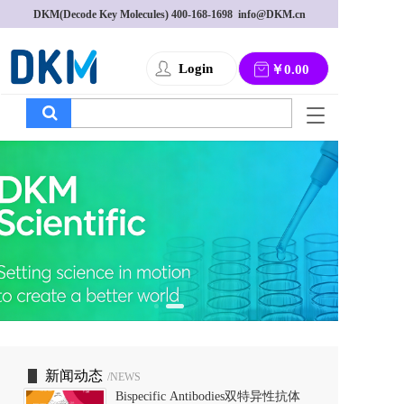
DKM(Decode Key Molecules) 
400-168-1698
  info@DKM.cn
Login
￥0.00
T
o
g
g
l
e
n
a
v
i
g
a
t
i
o
新闻动态
/NEWS
n
Bispecific Antibodies双特异性抗体