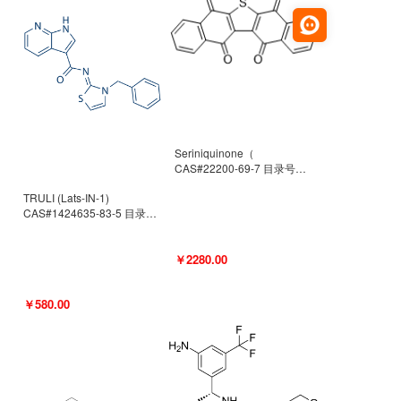
Seriniquinone（
CAS#22200-69-7 目录号
D940363）
TRULI (Lats-IN-1)
CAS#1424635-83-5 目录号
D801061
￥2280.00
￥580.00