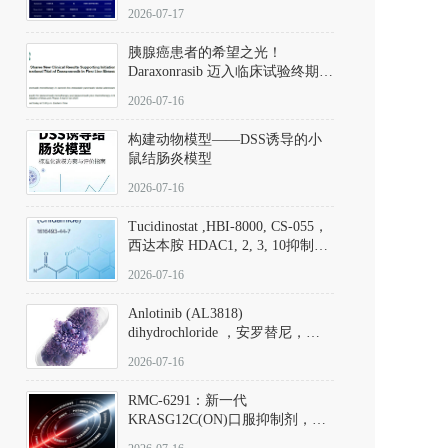
子清单
2026-07-17
胰腺癌患者的希望之光！
Daraxonrasib 迈入临床试验终期阶
段
2026-07-16
构建动物模型——DSS诱导的小
鼠结肠炎模型
2026-07-16
Tucidinostat ,HBI-8000, CS-055，
西达本胺 HDAC1, 2, 3, 10抑制剂
(CAS#1616493-44-7 目录号
2026-07-16
D808567) - DKM活性分子
Anlotinib (AL3818)
dihydrochloride ，安罗替尼，
ALTN、 Anlotinib、 Anlotinib
2026-07-16
Hydrochloride实验方法步骤SOP
RMC-6291：新一代
KRASG12C(ON)口服抑制剂，
RMC-6291