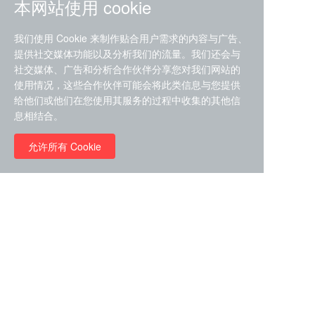
本网站使用 cookie
我们使用 Cookie 来制作贴合用户需求的内容与广告、
提供社交媒体功能以及分析我们的流量。我们还会与
社交媒体、广告和分析合作伙伴分享您对我们网站的
ZDZ-553， compound 22a，
使用情况，这些合作伙伴可能会将此类信息与您提供
STAT1抑制剂 目录号
给他们或他们在您使用其服务的过程中收集的其他信
RMC-6291 (Elironrasib)
D9181792
息相结合。
（CAS#2641998-63-0 目录
号D8001606）
允许所有 Cookie
￥8960.00
￥2580.00