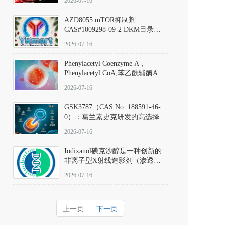
2026-07-16
(Elironrasib)CAS#2641998-63-0
AZD8055 mTOR抑制剂
CAS#1009298-09-2 DKM目录号
D801555：一种强效双靶向mTOR
2026-07-16
激酶抑制剂的深度剖析
Phenylacetyl Coenzyme A，
Phenylacetyl CoA;苯乙酰辅酶A
CAS#7532-39-0 目录号D944626
2026-07-16
GSK3787（CAS No. 188591-46-
0）：葛兰素史克研发的高选择
性、不可逆共价PPARδ特异性拮
2026-07-16
抗剂，被广泛视为研究PPARδ核
受体生理功能、信号通路验证及
Iodixanol碘克沙醇是一种创新的
靶点药理机制的金标准化学探
非离子型X射线造影剂（渗透压
针。
290 mOsm/kg），也是目前唯一
2026-07-16
在血管内给药时与血浆等渗的临
床可用造影剂。Iodixanol其CAS
号为92339-11-2
上一页
下一页