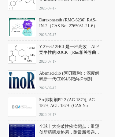
（CAS号：301836-41-9；货号：
2026-07-17
D801067）
Daraxonrasib (RMC-6236) RAS-
IN-2（CAS No. 2765081-21-6）：
体外与体内药理学评价方法，靶
2026-07-17
向KRAS/NRAS/HRAS的广谱RAS
抑制剂
Y-27632 2HCl 是一种高效、ATP
竞争性的ROCK（Rho相关卷曲螺
旋蛋白激酶）选择性抑制剂，可
2026-07-17
同等抑制ROCK1与ROCK2；其通
过精准嵌入激酶的ATP结合位点
Abemaciclib (阿贝西利)：深度解
发挥抑制作用，对ROCK1和
码新一代CDK4/6靶向抑制剂
ROCK2的解离常数（Ki）分别为
140 nM和300 nM；在众多丝氨酸/
2026-07-17
苏氨酸激酶（如PKC、MLCK）
中，其靶向ROCK的选择性超过
Src抑制剂PP 2 (AG 1879), AG
200倍，凸显出优异的分子特异
1879, AGL 1879（CAS No.
性。
172889-27-9）｜货号 D807008｜
2026-07-17
应用指南
全球十大突破性疾病靶点：重塑
创新药研发格局，附最新候选分