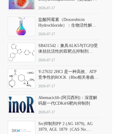
椿苦酮），CAS No. 981-15-7，
2026-07-17
DKM货号 D806885
盐酸阿霉素（Doxorubicin
Hydrochloride）：生物活性解
析、实验操作指南与溶液配制规
2026-07-17
范
SB431542：兼具ALK5与TGFβ受
体拮抗活性的双靶点抑制剂
（CAS号：301836-41-9；货号：
2026-07-17
D801067）
Y-27632 2HCl 是一种高效、ATP
竞争性的ROCK（Rho相关卷曲螺
旋蛋白激酶）选择性抑制剂，可
2026-07-17
同等抑制ROCK1与ROCK2；其通
过精准嵌入激酶的ATP结合位点
Abemaciclib (阿贝西利)：深度解
发挥抑制作用，对ROCK1和
码新一代CDK4/6靶向抑制剂
ROCK2的解离常数（Ki）分别为
140 nM和300 nM；在众多丝氨酸/
2026-07-17
苏氨酸激酶（如PKC、MLCK）
中，其靶向ROCK的选择性超过
Src抑制剂PP 2 (AG 1879), AG
200倍，凸显出优异的分子特异
1879, AGL 1879（CAS No.