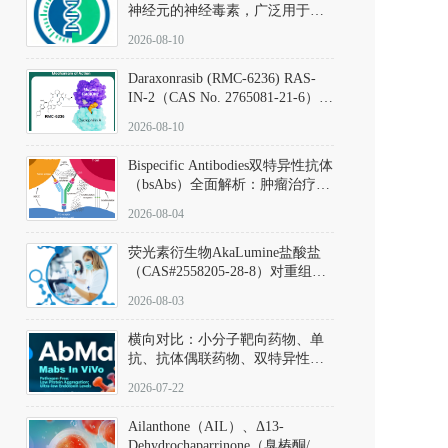
神经元的神经毒素，广泛用于构
建帕金森病动物模型。该化合物
2026-08-10
以盐酸盐形式存在，可触发线粒
体介导的神经元凋亡。其经典应
Daraxonrasib (RMC-6236) RAS-
用即为选择性损毁中脑黑质致密
IN-2（CAS No. 2765081-21-6）：
部多巴胺能神经元，从而可靠模
体外与体内药理学评价方法，靶
拟帕金森病的核心病理与行为表
2026-08-10
向KRAS/NRAS/HRAS的广谱RAS
型。
抑制剂
Bispecific Antibodies双特异性抗体
（bsAbs）全面解析：肿瘤治疗的
突破性进展及获批药物全景
2026-08-04
荧光素衍生物AkaLumine盐酸盐
（CAS#2558205-28-8）对重组萤
火虫荧光素酶（Fluc）的米氏常
2026-08-03
数（Km）为2.06 μM；其近红外
发光特性赋予优异的组织穿透能
横向对比：小分子靶向药物、单
力，大幅增强成像信噪比，从而
抗、抗体偶联药物、双特异性抗
实现活体动物模型中极低给药剂
体与CAR-T细胞治疗的技术特征
量下的高灵敏度、非侵入式生物
2026-07-22
及应用瓶颈
发光动态追踪。
Ailanthone（AIL）、Δ13-
Dehydrochaparrinone（臭椿酮/臭