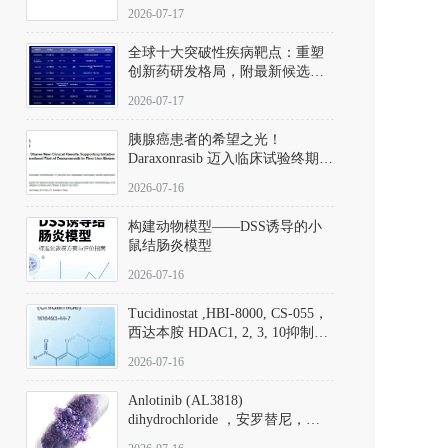
性。
172889-27-9）｜货号 D807008｜
2026-07-17
应用指南
全球十大突破性疾病靶点：重塑
创新药研发格局，附最新候选分
子清单
2026-07-17
胰腺癌患者的希望之光！
Daraxonrasib 迈入临床试验终期阶
段
2026-07-16
构建动物模型——DSS诱导的小
鼠结肠炎模型
2026-07-16
Tucidinostat ,HBI-8000, CS-055，
西达本胺 HDAC1, 2, 3, 10抑制剂
(CAS#1616493-44-7 目录号
2026-07-16
D808567) - DKM活性分子
Anlotinib (AL3818)
dihydrochloride ，安罗替尼，
ALTN、 Anlotinib、 Anlotinib