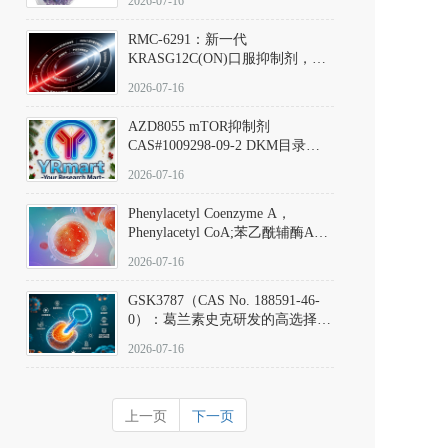
2026-07-16
Hydrochloride实验方法步骤SOP
RMC-6291：新一代
KRASG12C(ON)口服抑制剂，
RMC-6291
2026-07-16
(Elironrasib)CAS#2641998-63-0
AZD8055 mTOR抑制剂
CAS#1009298-09-2 DKM目录号
D801555：一种强效双靶向mTOR
2026-07-16
激酶抑制剂的深度剖析
Phenylacetyl Coenzyme A，
Phenylacetyl CoA;苯乙酰辅酶A
CAS#7532-39-0 目录号D944626
2026-07-16
GSK3787（CAS No. 188591-46-
0）：葛兰素史克研发的高选择
性、不可逆共价PPARδ特异性拮
2026-07-16
抗剂，被广泛视为研究PPARδ核
受体生理功能、信号通路验证及
靶点药理机制的金标准化学探
上一页
下一页
针。