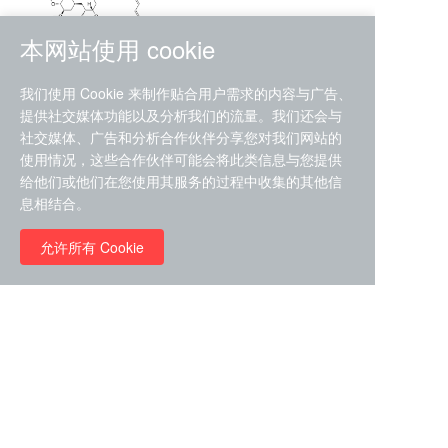
本网站使用 cookie
RMC-4630 (SHP2-IN-7)
我们使用 Cookie 来制作贴合用户需求的内容与广告、
（CAS#2172652-48-9 目录
提供社交媒体功能以及分析我们的流量。我们还会与
号D9063487）
社交媒体、广告和分析合作伙伴分享您对我们网站的
RMC-6272（ Cas
No.:2382769-46-0 目录号
使用情况，这些合作伙伴可能会将此类信息与您提供
D9036531）
给他们或他们在您使用其服务的过程中收集的其他信
￥1850.00
息相结合。
允许所有 Cookie
￥11680.00