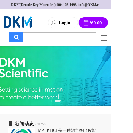
DKM(Decode Key Molecules) 
400-168-1698
  info@DKM.cn
Login
￥0.00
T
o
g
g
l
e
n
a
v
i
g
a
t
i
o
新闻动态
/NEWS
n
MPTP HCl 是一种靶向多巴胺能