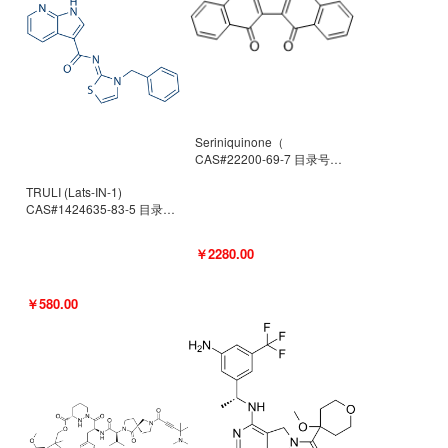
Seriniquinone（
CAS#22200-69-7 目录号
D940363）
TRULI (Lats-IN-1)
CAS#1424635-83-5 目录号
D801061
￥2280.00
￥580.00