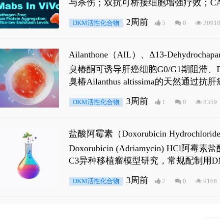
与杀伤；双抗可桥接细胞增强疗效；CA
2周前
DKM活性化合物
5
0
2091
Ailanthone（AIL）、Δ13-Dehydroch
臭椿酮可诱导肝癌细胞G0/G1期阻滞、DNA损
臭椿Ailanthus altissima的天然通
ne 可触发DNA损伤，其特征为 ATM/AT
3周前
DKM活性化合物
1
0
8359
是全长 Androgen Receptor (AR
盐酸阿霉素（Doxorubicin Hydro
Doxorubicin (Adriamyci
C3异种移植瘤模型研究，常规配制用D
3周前
DKM活性化合物
2
0
9168