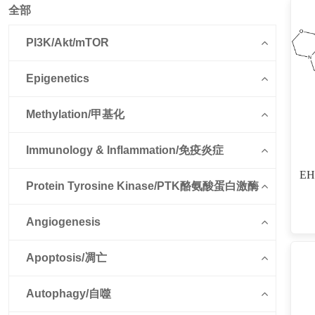
全部
PI3K/Akt/mTOR
Epigenetics
Methylation/甲基化
Immunology & Inflammation/免疫炎症
EH
Protein Tyrosine Kinase/PTK酪氨酸蛋白激酶
Angiogenesis
Apoptosis/凋亡
Autophagy/自噬