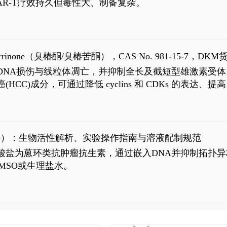
R-T疗效持久但毒性大、制备复杂。
8
aparrinone（臭椿酮/臭椿苦酮），CAS No. 981-15-7，DKM货
伤与线粒体凋亡，并抑制全长及截短型雄激素受体。Ailanthone (
过抗肝癌(HCC)成分，可通过降低 cyclins 和 CDKs 的表达、提
R 通路的激活。Ailanthone 可在Huh7细胞中诱导线粒体介导
-FL)和组成型活性截断AR剪接变体(AR-Vs, AR1-651)的抑制剂
chloride）：生物活性解析、实验操作指南与溶液配制规范
n) HCl阿霉素盐酸盐为蒽环类抗肿瘤抗生素，通过嵌入DNA并抑
MSO或生理盐水。