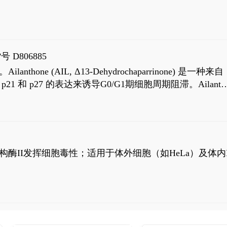
号 D806885
AIL, Δ13-Dehydrochaparrinone) 是一种来自
高 p21 和 p27 的表达来诱导G0/G1期细胞周期阻滞。Ailanth
、涉及 PI3K/AKT 信号通路的细胞凋亡。Ailanthone 也
，对应的IC50值分别为69 nM和309 nM。
制拓扑异构酶II发挥细胞毒性；适用于体外细胞（如HeLa）及体内