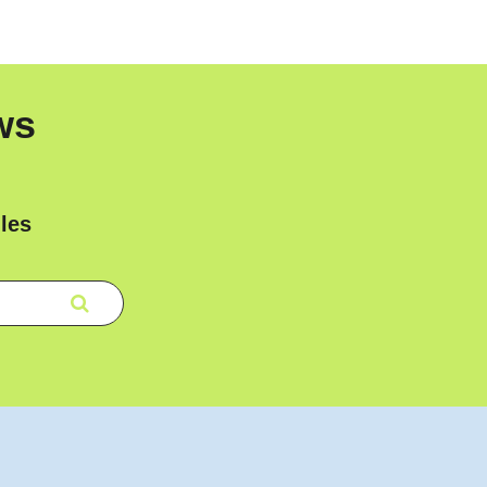
ws
les