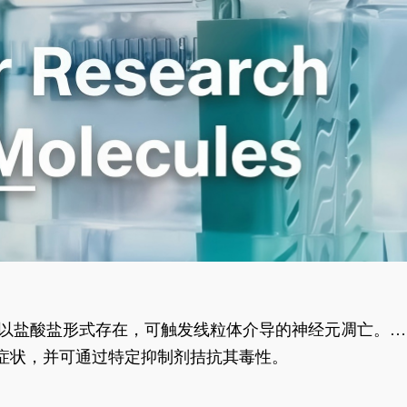
合物以盐酸盐形式存在，可触发线粒体介导的神经元凋亡。其
行为表型。
样症状，并可通过特定抑制剂拮抗其毒性。