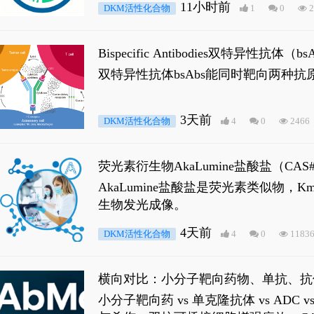
11小时前
DKM活性化合物
1
0
2
Bispecific Antibodies双特
双特异性抗体bsAbs能同时靶向两
3天前
DKM活性化合物
4
0
2466
荧光素衍生物AkaLumine盐酸盐（CA
穿透能力，大幅增强成像信噪比，从而
AkaLumine盐酸盐是荧光素类似物
生物发光成像。
4天前
DKM活性化合物
4
0
1183
横向对比：小分子靶向药物、单抗、抗
小分子靶向药 vs 单克隆抗体 vs A