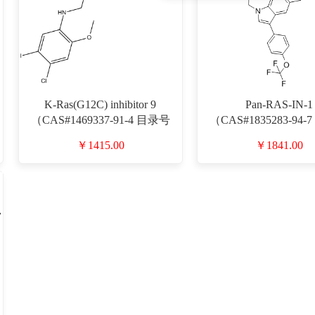
K-Ras(G12C) inhibitor 9
Pan-RAS-IN-1
（CAS#1469337-91-4 目录号
（CAS#1835283-94
D917702）
D932716）
￥1415.00
￥1841.00