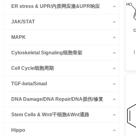
ER stress & UPR/内质网应激&UPR响应
JAK/STAT
MAPK
（
Cytoskeletal Signaling细胞骨架
Cell Cycle细胞周期
TGF-beta/Smad
DNA Damage/DNA Repair/DNA损伤/修复
Stem Cells & Wnt/干细胞&Wnt通路
Hippo