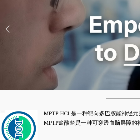
MPTP HCl 是一种靶向多巴胺能
经典应用即为选择性损毁中脑黑质致密
MPTP盐酸盐是一种可穿透血脑屏障