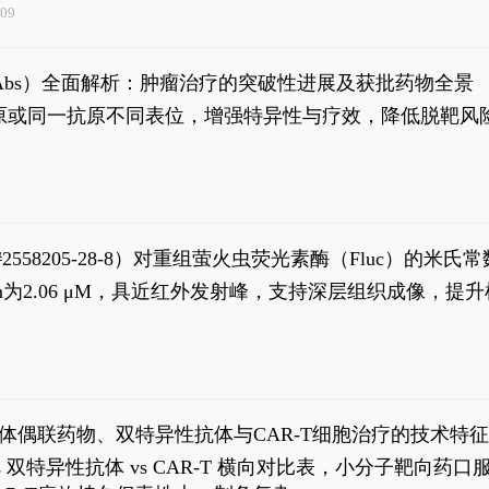
09
异性抗体（bsAbs）全面解析：肿瘤治疗的突破性进展及获批药物全景
种抗原或同一抗原不同表位，增强特异性与疗效，降低脱靶
S#2558205-28-8）对重组萤火虫荧光素酶（Fluc）的
实现活体动物模型中极低给药剂量下的高灵敏度、非侵入
，Km为2.06 μM，具近红外发射峰，支持深层组织成像
6
体偶联药物、双特异性抗体与CAR-T细胞治疗的技术特
DC vs 双特异性抗体 vs CAR-T 横向对比表，小分子