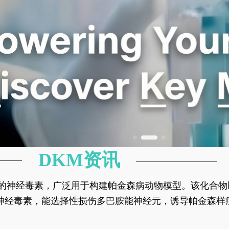
DKM资讯
神经元的神经毒素，广泛用于构建帕金森病动物模型。该化
部多巴胺能神经元，从而可靠模拟帕金森病的核心病理与
的神经毒素，能选择性损伤多巴胺能神经元，诱导帕金森