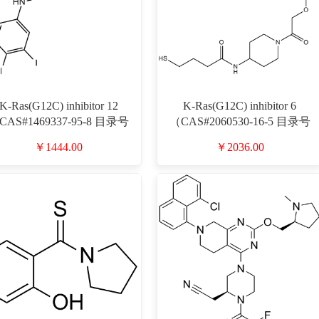
K-Ras(G12C) inhibitor 12
K-Ras(G12C) inhibitor 6
CAS#1469337-95-8 目录号
（CAS#2060530-16-5 目录号
D912247）
D917388）
￥1444.00
￥2036.00