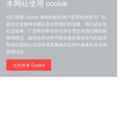
本网站使用 cookie
我们使用 Cookie 来制作贴合用户需求的内容与广告、
提供社交媒体功能以及分析我们的流量。我们还会与
社交媒体、广告和分析合作伙伴分享您对我们网站的
ZDZ-553， compound 22a，
使用情况，这些合作伙伴可能会将此类信息与您提供
STAT1抑制剂 目录号
给他们或他们在您使用其服务的过程中收集的其他信
RMC-6291 (Elironrasib)
D9181792
息相结合。
（CAS#2641998-63-0 目录
号D8001606）
允许所有 Cookie
￥8960.00
￥2580.00