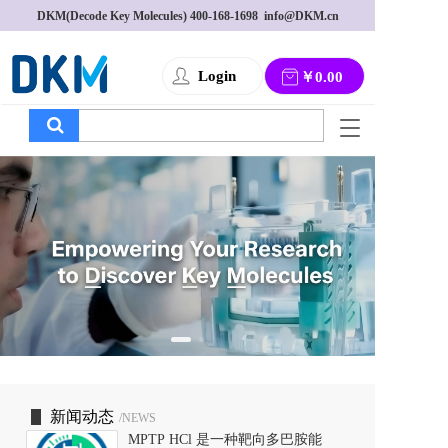
DKM(Decode Key Molecules) 
400-168-1698
  info@DKM.cn
Login
￥0.00
T
o
g
g
l
e
n
a
v
i
g
a
t
i
o
新闻动态
/NEWS
n
MPTP HCl 是一种靶向多巴胺能