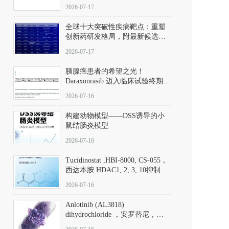
性。
172889-27-9）｜货号 D807008｜
2026-07-17
应用指南
全球十大突破性疾病靶点：重塑
创新药研发格局，附最新候选分
子清单
2026-07-17
胰腺癌患者的希望之光！
Daraxonrasib 迈入临床试验终期阶
段
2026-07-16
构建动物模型——DSS诱导的小
鼠结肠炎模型
2026-07-16
Tucidinostat ,HBI-8000, CS-055，
西达本胺 HDAC1, 2, 3, 10抑制剂
(CAS#1616493-44-7 目录号
2026-07-16
D808567) - DKM活性分子
Anlotinib (AL3818)
dihydrochloride ，安罗替尼，
ALTN、 Anlotinib、 Anlotinib