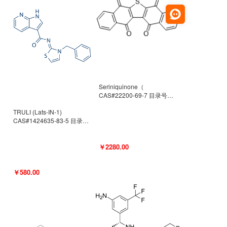
Seriniquinone（
CAS#22200-69-7 目录号
D940363）
TRULI (Lats-IN-1)
CAS#1424635-83-5 目录号
D801061
￥2280.00
￥580.00