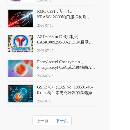
2026-07-16
Hydrochloride实验方法步骤SOP
RMC-6291：新一代
KRASG12C(ON)口服抑制剂，
RMC-6291
2026-07-16
(Elironrasib)CAS#2641998-63-0
AZD8055 mTOR抑制剂
CAS#1009298-09-2 DKM目录号
D801555：一种强效双靶向mTOR
2026-07-16
激酶抑制剂的深度剖析
Phenylacetyl Coenzyme A，
Phenylacetyl CoA;苯乙酰辅酶A
CAS#7532-39-0 目录号D944626
2026-07-16
GSK3787（CAS No. 188591-46-
0）：葛兰素史克研发的高选择
性、不可逆共价PPARδ特异性拮
2026-07-16
抗剂，被广泛视为研究PPARδ核
受体生理功能、信号通路验证及
靶点药理机制的金标准化学探
上一页
下一页
针。