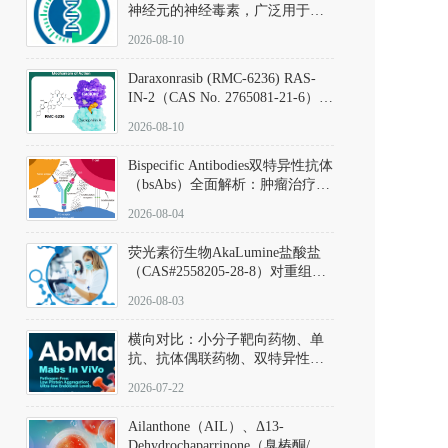
神经元的神经毒素，广泛用于构
建帕金森病动物模型。该化合物
2026-08-10
以盐酸盐形式存在，可触发线粒
体介导的神经元凋亡。其经典应
Daraxonrasib (RMC-6236) RAS-
用即为选择性损毁中脑黑质致密
IN-2（CAS No. 2765081-21-6）：
部多巴胺能神经元，从而可靠模
体外与体内药理学评价方法，靶
拟帕金森病的核心病理与行为表
2026-08-10
向KRAS/NRAS/HRAS的广谱RAS
型。
抑制剂
Bispecific Antibodies双特异性抗体
（bsAbs）全面解析：肿瘤治疗的
突破性进展及获批药物全景
2026-08-04
荧光素衍生物AkaLumine盐酸盐
（CAS#2558205-28-8）对重组萤
火虫荧光素酶（Fluc）的米氏常
2026-08-03
数（Km）为2.06 μM；其近红外
发光特性赋予优异的组织穿透能
横向对比：小分子靶向药物、单
力，大幅增强成像信噪比，从而
抗、抗体偶联药物、双特异性抗
实现活体动物模型中极低给药剂
体与CAR-T细胞治疗的技术特征
量下的高灵敏度、非侵入式生物
2026-07-22
及应用瓶颈
发光动态追踪。
Ailanthone（AIL）、Δ13-
Dehydrochaparrinone（臭椿酮/臭