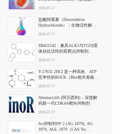
椿苦酮），CAS No. 981-15-7，
2026-07-17
DKM货号 D806885
盐酸阿霉素（Doxorubicin
Hydrochloride）：生物活性解
析、实验操作指南与溶液配制规
2026-07-17
范
SB431542：兼具ALK5与TGFβ受
体拮抗活性的双靶点抑制剂
（CAS号：301836-41-9；货号：
2026-07-17
D801067）
Y-27632 2HCl 是一种高效、ATP
竞争性的ROCK（Rho相关卷曲螺
旋蛋白激酶）选择性抑制剂，可
2026-07-17
同等抑制ROCK1与ROCK2；其通
过精准嵌入激酶的ATP结合位点
Abemaciclib (阿贝西利)：深度解
发挥抑制作用，对ROCK1和
码新一代CDK4/6靶向抑制剂
ROCK2的解离常数（Ki）分别为
140 nM和300 nM；在众多丝氨酸/
2026-07-17
苏氨酸激酶（如PKC、MLCK）
中，其靶向ROCK的选择性超过
Src抑制剂PP 2 (AG 1879), AG
200倍，凸显出优异的分子特异
1879, AGL 1879（CAS No.