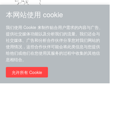
本网站使用 cookie
RMC-4630 (SHP2-IN-7)
我们使用 Cookie 来制作贴合用户需求的内容与广告、
（CAS#2172652-48-9 目录
提供社交媒体功能以及分析我们的流量。我们还会与
号D9063487）
社交媒体、广告和分析合作伙伴分享您对我们网站的
RMC-6272（ Cas
No.:2382769-46-0 目录号
使用情况，这些合作伙伴可能会将此类信息与您提供
D9036531）
给他们或他们在您使用其服务的过程中收集的其他信
￥1850.00
息相结合。
允许所有 Cookie
￥11680.00