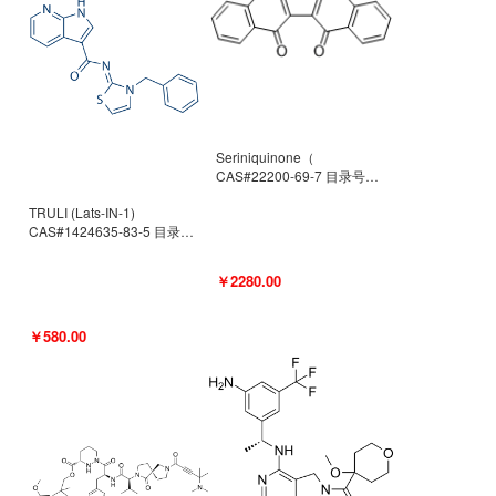
Seriniquinone（
CAS#22200-69-7 目录号
D940363）
TRULI (Lats-IN-1)
CAS#1424635-83-5 目录号
D801061
￥2280.00
￥580.00