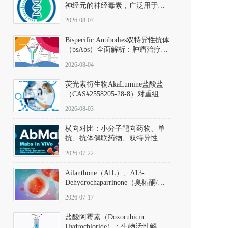
神经元的神经毒素，广泛用于构
建帕金森病动物模型。该化合物
2026-08-07
以盐酸盐形式存在，可触发线粒
体介导的神经元凋亡。其经典应
Bispecific Antibodies双特异性抗体
用即为选择性损毁中脑黑质致密
（bsAbs）全面解析：肿瘤治疗的
部多巴胺能神经元，从而可靠模
突破性进展及获批药物全景
拟帕金森病的核心病理与行为表
2026-08-04
型。
荧光素衍生物AkaLumine盐酸盐
（CAS#2558205-28-8）对重组萤
火虫荧光素酶（Fluc）的米氏常
2026-08-03
数（Km）为2.06 μM；其近红外
发光特性赋予优异的组织穿透能
横向对比：小分子靶向药物、单
力，大幅增强成像信噪比，从而
抗、抗体偶联药物、双特异性抗
实现活体动物模型中极低给药剂
体与CAR-T细胞治疗的技术特征
量下的高灵敏度、非侵入式生物
2026-07-22
及应用瓶颈
发光动态追踪。
Ailanthone（AIL）、Δ13-
Dehydrochaparrinone（臭椿酮/臭
椿苦酮），CAS No. 981-15-7，
2026-07-17
DKM货号 D806885
盐酸阿霉素（Doxorubicin
Hydrochloride）：生物活性解