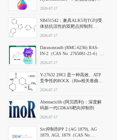
析、实验操作指南与溶液配制规
2026-07-17
范
SB431542：兼具ALK5与TGFβ受
体拮抗活性的双靶点抑制剂
（CAS号：301836-41-9；货号：
2026-07-17
D801067）
Daraxonrasib (RMC-6236) RAS-
IN-2（CAS No. 2765081-21-6）：
体外与体内药理学评价方法，靶
2026-07-17
向KRAS/NRAS/HRAS的广谱RAS
抑制剂
Y-27632 2HCl 是一种高效、ATP
竞争性的ROCK（Rho相关卷曲螺
旋蛋白激酶）选择性抑制剂，可
2026-07-17
同等抑制ROCK1与ROCK2；其通
过精准嵌入激酶的ATP结合位点
Abemaciclib (阿贝西利)：深度解
发挥抑制作用，对ROCK1和
码新一代CDK4/6靶向抑制剂
ROCK2的解离常数（Ki）分别为
140 nM和300 nM；在众多丝氨酸/
2026-07-17
苏氨酸激酶（如PKC、MLCK）
中，其靶向ROCK的选择性超过
Src抑制剂PP 2 (AG 1879), AG
200倍，凸显出优异的分子特异
1879, AGL 1879（CAS No.