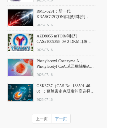
2026-07-16
Hydrochloride实验方法步骤SOP
RMC-6291：新一代
KRASG12C(ON)口服抑制剂，
RMC-6291
2026-07-16
(Elironrasib)CAS#2641998-63-0
AZD8055 mTOR抑制剂
CAS#1009298-09-2 DKM目录号
D801555：一种强效双靶向mTOR
2026-07-16
激酶抑制剂的深度剖析
Phenylacetyl Coenzyme A，
Phenylacetyl CoA;苯乙酰辅酶A
CAS#7532-39-0 目录号D944626
2026-07-16
GSK3787（CAS No. 188591-46-
0）：葛兰素史克研发的高选择
性、不可逆共价PPARδ特异性拮
2026-07-16
抗剂，被广泛视为研究PPARδ核
受体生理功能、信号通路验证及
靶点药理机制的金标准化学探
上一页
下一页
针。