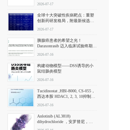
性。
172889-27-9）｜货号 D807008｜
2026-07-17
应用指南
全球十大突破性疾病靶点：重塑
创新药研发格局，附最新候选分
子清单
2026-07-17
胰腺癌患者的希望之光！
Daraxonrasib 迈入临床试验终期阶
段
2026-07-16
构建动物模型——DSS诱导的小
鼠结肠炎模型
2026-07-16
Tucidinostat ,HBI-8000, CS-055，
西达本胺 HDAC1, 2, 3, 10抑制剂
(CAS#1616493-44-7 目录号
2026-07-16
D808567) - DKM活性分子
Anlotinib (AL3818)
dihydrochloride ，安罗替尼，
ALTN、 Anlotinib、 Anlotinib