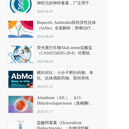
神经元的神经毒素，广泛用于构
建帕金森病动物模型。该化合物
2026-08-07
以盐酸盐形式存在，可触发线粒
体介导的神经元凋亡。其经典应
Bispecific Antibodies双特异性抗体
用即为选择性损毁中脑黑质致密
（bsAbs）全面解析：肿瘤治疗的
部多巴胺能神经元，从而可靠模
突破性进展及获批药物全景
拟帕金森病的核心病理与行为表
2026-08-04
型。
荧光素衍生物AkaLumine盐酸盐
（CAS#2558205-28-8）对重组萤
火虫荧光素酶（Fluc）的米氏常
2026-08-03
数（Km）为2.06 μM；其近红外
发光特性赋予优异的组织穿透能
横向对比：小分子靶向药物、单
力，大幅增强成像信噪比，从而
抗、抗体偶联药物、双特异性抗
实现活体动物模型中极低给药剂
体与CAR-T细胞治疗的技术特征
量下的高灵敏度、非侵入式生物
2026-07-22
及应用瓶颈
发光动态追踪。
Ailanthone（AIL）、Δ13-
Dehydrochaparrinone（臭椿酮/臭
椿苦酮），CAS No. 981-15-7，
2026-07-17
DKM货号 D806885
盐酸阿霉素（Doxorubicin
Hydrochloride）：生物活性解