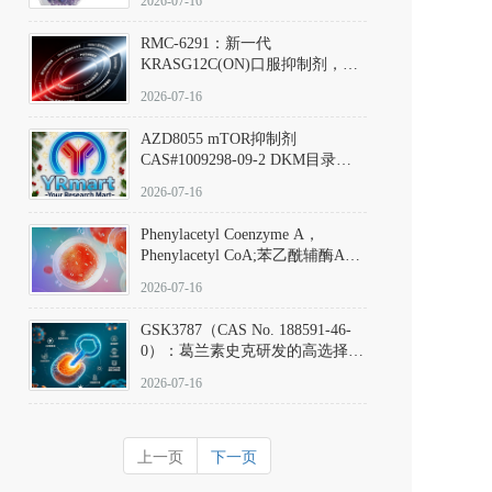
2026-07-16
Hydrochloride实验方法步骤SOP
RMC-6291：新一代
KRASG12C(ON)口服抑制剂，
RMC-6291
2026-07-16
(Elironrasib)CAS#2641998-63-0
AZD8055 mTOR抑制剂
CAS#1009298-09-2 DKM目录号
D801555：一种强效双靶向mTOR
2026-07-16
激酶抑制剂的深度剖析
Phenylacetyl Coenzyme A，
Phenylacetyl CoA;苯乙酰辅酶A
CAS#7532-39-0 目录号D944626
2026-07-16
GSK3787（CAS No. 188591-46-
0）：葛兰素史克研发的高选择
性、不可逆共价PPARδ特异性拮
2026-07-16
抗剂，被广泛视为研究PPARδ核
受体生理功能、信号通路验证及
靶点药理机制的金标准化学探
上一页
下一页
针。