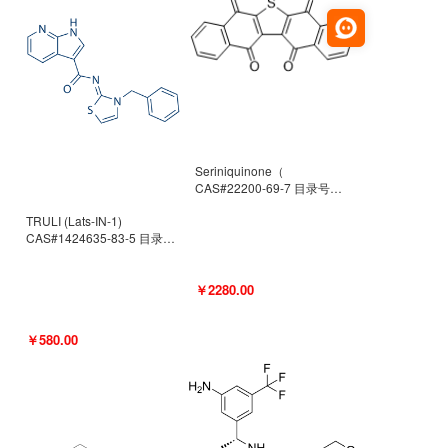
Seriniquinone（
CAS#22200-69-7 目录号
D940363）
TRULI (Lats-IN-1)
CAS#1424635-83-5 目录号
D801061
￥2280.00
￥580.00