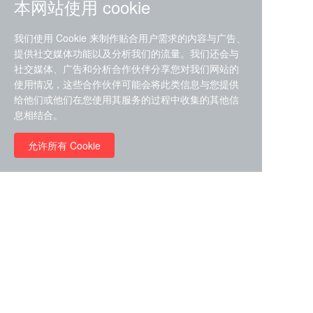
本网站使用 cookie
我们使用 Cookie 来制作贴合用户需求的内容与广告、
提供社交媒体功能以及分析我们的流量。我们还会与
社交媒体、广告和分析合作伙伴分享您对我们网站的
ZDZ-553， compound 22a，
使用情况，这些合作伙伴可能会将此类信息与您提供
STAT1抑制剂 目录号
给他们或他们在您使用其服务的过程中收集的其他信
RMC-6291 (Elironrasib)
D9181792
息相结合。
（CAS#2641998-63-0 目录
号D8001606）
允许所有 Cookie
￥8960.00
￥2580.00