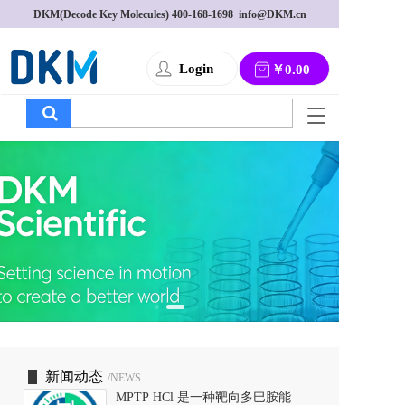
DKM(Decode Key Molecules) 
400-168-1698
  info@DKM.cn
Login
￥0.00
T
o
g
g
l
e
n
a
v
i
g
a
t
i
o
新闻动态
/NEWS
n
MPTP HCl 是一种靶向多巴胺能