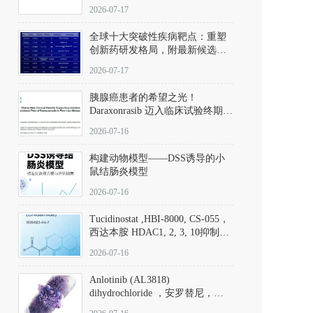
性。
172889-27-9）｜货号 D807008｜
2026-07-17
应用指南
全球十大突破性疾病靶点：重塑
创新药研发格局，附最新候选分
子清单
2026-07-17
胰腺癌患者的希望之光！
Daraxonrasib 迈入临床试验终期阶
段
2026-07-16
构建动物模型——DSS诱导的小
鼠结肠炎模型
2026-07-16
Tucidinostat ,HBI-8000, CS-055，
西达本胺 HDAC1, 2, 3, 10抑制剂
(CAS#1616493-44-7 目录号
2026-07-16
D808567) - DKM活性分子
Anlotinib (AL3818)
dihydrochloride ，安罗替尼，
ALTN、 Anlotinib、 Anlotinib