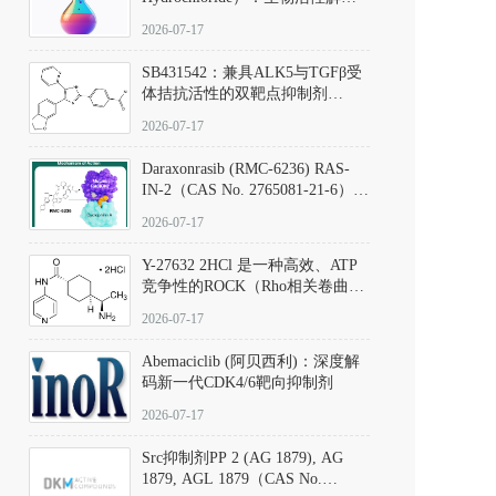
析、实验操作指南与溶液配制规
2026-07-17
范
SB431542：兼具ALK5与TGFβ受
体拮抗活性的双靶点抑制剂
（CAS号：301836-41-9；货号：
2026-07-17
D801067）
Daraxonrasib (RMC-6236) RAS-
IN-2（CAS No. 2765081-21-6）：
体外与体内药理学评价方法，靶
2026-07-17
向KRAS/NRAS/HRAS的广谱RAS
抑制剂
Y-27632 2HCl 是一种高效、ATP
竞争性的ROCK（Rho相关卷曲螺
旋蛋白激酶）选择性抑制剂，可
2026-07-17
同等抑制ROCK1与ROCK2；其通
过精准嵌入激酶的ATP结合位点
Abemaciclib (阿贝西利)：深度解
发挥抑制作用，对ROCK1和
码新一代CDK4/6靶向抑制剂
ROCK2的解离常数（Ki）分别为
140 nM和300 nM；在众多丝氨酸/
2026-07-17
苏氨酸激酶（如PKC、MLCK）
中，其靶向ROCK的选择性超过
Src抑制剂PP 2 (AG 1879), AG
200倍，凸显出优异的分子特异
1879, AGL 1879（CAS No.