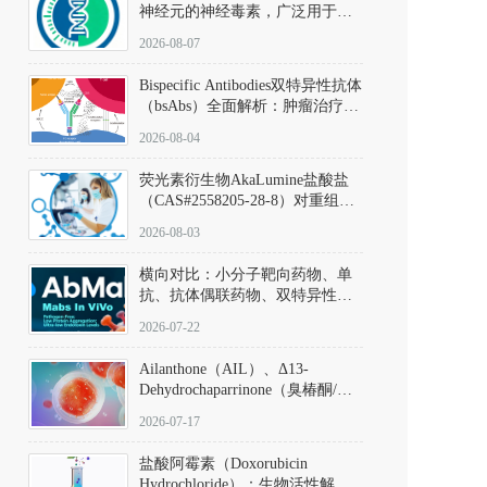
神经元的神经毒素，广泛用于构
建帕金森病动物模型。该化合物
2026-08-07
以盐酸盐形式存在，可触发线粒
体介导的神经元凋亡。其经典应
Bispecific Antibodies双特异性抗体
用即为选择性损毁中脑黑质致密
（bsAbs）全面解析：肿瘤治疗的
部多巴胺能神经元，从而可靠模
突破性进展及获批药物全景
拟帕金森病的核心病理与行为表
2026-08-04
型。
荧光素衍生物AkaLumine盐酸盐
（CAS#2558205-28-8）对重组萤
火虫荧光素酶（Fluc）的米氏常
2026-08-03
数（Km）为2.06 μM；其近红外
发光特性赋予优异的组织穿透能
横向对比：小分子靶向药物、单
力，大幅增强成像信噪比，从而
抗、抗体偶联药物、双特异性抗
实现活体动物模型中极低给药剂
体与CAR-T细胞治疗的技术特征
量下的高灵敏度、非侵入式生物
2026-07-22
及应用瓶颈
发光动态追踪。
Ailanthone（AIL）、Δ13-
Dehydrochaparrinone（臭椿酮/臭
椿苦酮），CAS No. 981-15-7，
2026-07-17
DKM货号 D806885
盐酸阿霉素（Doxorubicin
Hydrochloride）：生物活性解