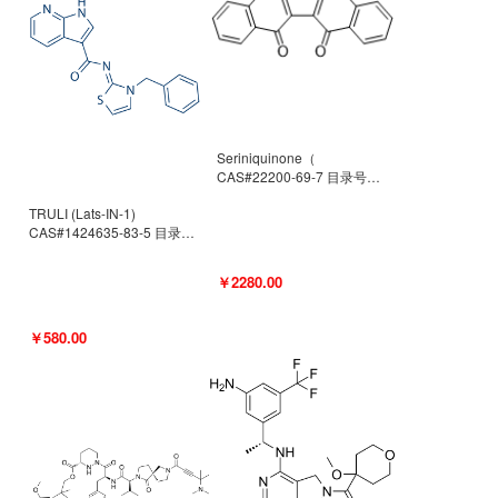
Seriniquinone（
CAS#22200-69-7 目录号
D940363）
TRULI (Lats-IN-1)
CAS#1424635-83-5 目录号
D801061
￥2280.00
￥580.00