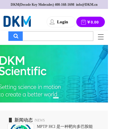
DKM(Decode Key Molecules) 
400-168-1698
  info@DKM.cn
Login
￥0.00
T
o
g
g
l
e
n
a
v
i
g
a
t
i
o
新闻动态
/NEWS
n
MPTP HCl 是一种靶向多巴胺能