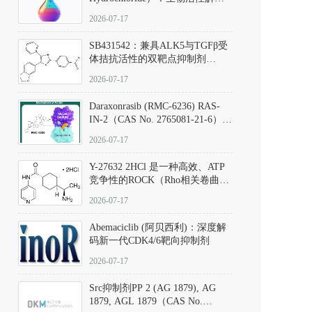
析、实验操作指南与溶液配制规
2026-07-17
范
SB431542：兼具ALK5与TGFβ受
体拮抗活性的双靶点抑制剂
（CAS号：301836-41-9；货号：
2026-07-17
D801067）
Daraxonrasib (RMC-6236) RAS-
IN-2（CAS No. 2765081-21-6）：
体外与体内药理学评价方法，靶
2026-07-17
向KRAS/NRAS/HRAS的广谱RAS
抑制剂
Y-27632 2HCl 是一种高效、ATP
竞争性的ROCK（Rho相关卷曲螺
旋蛋白激酶）选择性抑制剂，可
2026-07-17
同等抑制ROCK1与ROCK2；其通
过精准嵌入激酶的ATP结合位点
Abemaciclib (阿贝西利)：深度解
发挥抑制作用，对ROCK1和
码新一代CDK4/6靶向抑制剂
ROCK2的解离常数（Ki）分别为
140 nM和300 nM；在众多丝氨酸/
2026-07-17
苏氨酸激酶（如PKC、MLCK）
中，其靶向ROCK的选择性超过
Src抑制剂PP 2 (AG 1879), AG
200倍，凸显出优异的分子特异
1879, AGL 1879（CAS No.