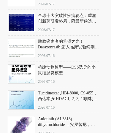
性。
172889-27-9）｜货号 D807008｜
2026-07-17
应用指南
全球十大突破性疾病靶点：重塑
创新药研发格局，附最新候选分
子清单
2026-07-17
胰腺癌患者的希望之光！
Daraxonrasib 迈入临床试验终期阶
段
2026-07-16
构建动物模型——DSS诱导的小
鼠结肠炎模型
2026-07-16
Tucidinostat ,HBI-8000, CS-055，
西达本胺 HDAC1, 2, 3, 10抑制剂
(CAS#1616493-44-7 目录号
2026-07-16
D808567) - DKM活性分子
Anlotinib (AL3818)
dihydrochloride ，安罗替尼，
ALTN、 Anlotinib、 Anlotinib