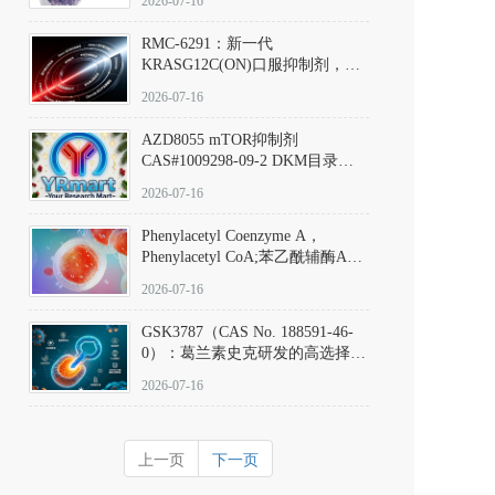
2026-07-16
Hydrochloride实验方法步骤SOP
RMC-6291：新一代
KRASG12C(ON)口服抑制剂，
RMC-6291
2026-07-16
(Elironrasib)CAS#2641998-63-0
AZD8055 mTOR抑制剂
CAS#1009298-09-2 DKM目录号
D801555：一种强效双靶向mTOR
2026-07-16
激酶抑制剂的深度剖析
Phenylacetyl Coenzyme A，
Phenylacetyl CoA;苯乙酰辅酶A
CAS#7532-39-0 目录号D944626
2026-07-16
GSK3787（CAS No. 188591-46-
0）：葛兰素史克研发的高选择
性、不可逆共价PPARδ特异性拮
2026-07-16
抗剂，被广泛视为研究PPARδ核
受体生理功能、信号通路验证及
靶点药理机制的金标准化学探
上一页
下一页
针。