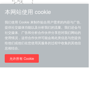
本网站使用 cookie
RMC-4630 (SHP2-IN-7)
我们使用 Cookie 来制作贴合用户需求的内容与广告、
（CAS#2172652-48-9 目录
提供社交媒体功能以及分析我们的流量。我们还会与
号D9063487）
社交媒体、广告和分析合作伙伴分享您对我们网站的
RMC-6272（ Cas
No.:2382769-46-0 目录号
使用情况，这些合作伙伴可能会将此类信息与您提供
D9036531）
给他们或他们在您使用其服务的过程中收集的其他信
￥1850.00
息相结合。
允许所有 Cookie
￥11680.00