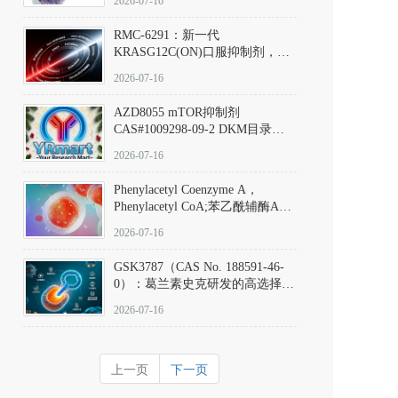
2026-07-16
Hydrochloride实验方法步骤SOP
RMC-6291：新一代
KRASG12C(ON)口服抑制剂，
RMC-6291
2026-07-16
(Elironrasib)CAS#2641998-63-0
AZD8055 mTOR抑制剂
CAS#1009298-09-2 DKM目录号
D801555：一种强效双靶向mTOR
2026-07-16
激酶抑制剂的深度剖析
Phenylacetyl Coenzyme A，
Phenylacetyl CoA;苯乙酰辅酶A
CAS#7532-39-0 目录号D944626
2026-07-16
GSK3787（CAS No. 188591-46-
0）：葛兰素史克研发的高选择
性、不可逆共价PPARδ特异性拮
2026-07-16
抗剂，被广泛视为研究PPARδ核
受体生理功能、信号通路验证及
靶点药理机制的金标准化学探
上一页
下一页
针。