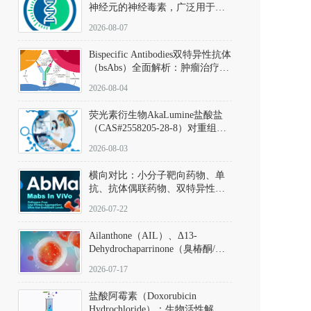
神经元的神经毒素，广泛用于构
建帕金森病动物模型。该化合物
2026-08-07
以盐酸盐形式存在，可触发线粒
体介导的神经元凋亡。其经典应
Bispecific Antibodies双特异性抗体
用即为选择性损毁中脑黑质致密
（bsAbs）全面解析：肿瘤治疗的
部多巴胺能神经元，从而可靠模
突破性进展及获批药物全景
拟帕金森病的核心病理与行为表
2026-08-04
型。
荧光素衍生物AkaLumine盐酸盐
（CAS#2558205-28-8）对重组萤
火虫荧光素酶（Fluc）的米氏常
2026-08-03
数（Km）为2.06 μM；其近红外
发光特性赋予优异的组织穿透能
横向对比：小分子靶向药物、单
力，大幅增强成像信噪比，从而
抗、抗体偶联药物、双特异性抗
实现活体动物模型中极低给药剂
体与CAR-T细胞治疗的技术特征
量下的高灵敏度、非侵入式生物
2026-07-22
及应用瓶颈
发光动态追踪。
Ailanthone（AIL）、Δ13-
Dehydrochaparrinone（臭椿酮/臭
椿苦酮），CAS No. 981-15-7，
2026-07-17
DKM货号 D806885
盐酸阿霉素（Doxorubicin
Hydrochloride）：生物活性解