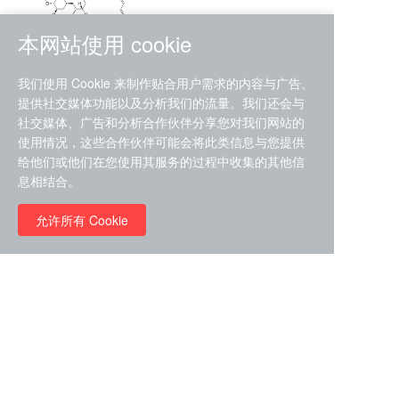
本网站使用 cookie
RMC-4630 (SHP2-IN-7)
我们使用 Cookie 来制作贴合用户需求的内容与广告、
（CAS#2172652-48-9 目录
提供社交媒体功能以及分析我们的流量。我们还会与
号D9063487）
社交媒体、广告和分析合作伙伴分享您对我们网站的
RMC-6272（ Cas
No.:2382769-46-0 目录号
使用情况，这些合作伙伴可能会将此类信息与您提供
D9036531）
给他们或他们在您使用其服务的过程中收集的其他信
￥1850.00
息相结合。
允许所有 Cookie
￥11680.00