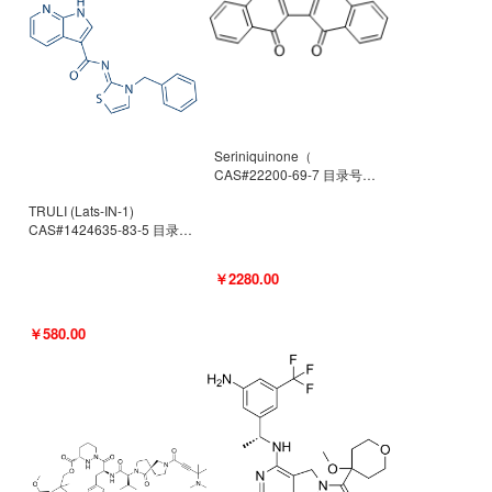
Seriniquinone（
CAS#22200-69-7 目录号
D940363）
TRULI (Lats-IN-1)
CAS#1424635-83-5 目录号
D801061
￥2280.00
￥580.00