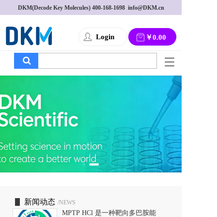
DKM(Decode Key Molecules) 
400-168-1698
  info@DKM.cn
Login
￥0.00
T
o
g
g
l
e
n
a
v
i
g
a
t
i
o
新闻动态
/NEWS
n
MPTP HCl 是一种靶向多巴胺能