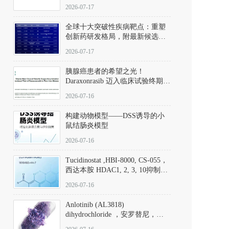
性。
172889-27-9）｜货号 D807008｜
2026-07-17
应用指南
全球十大突破性疾病靶点：重塑
创新药研发格局，附最新候选分
子清单
2026-07-17
胰腺癌患者的希望之光！
Daraxonrasib 迈入临床试验终期阶
段
2026-07-16
构建动物模型——DSS诱导的小
鼠结肠炎模型
2026-07-16
Tucidinostat ,HBI-8000, CS-055，
西达本胺 HDAC1, 2, 3, 10抑制剂
(CAS#1616493-44-7 目录号
2026-07-16
D808567) - DKM活性分子
Anlotinib (AL3818)
dihydrochloride ，安罗替尼，
ALTN、 Anlotinib、 Anlotinib