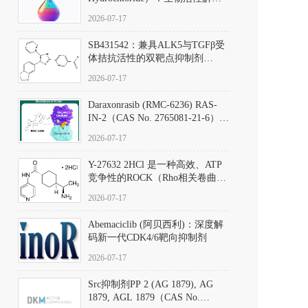
析、实验操作指南与溶液配制规
2026-07-17
范
SB431542：兼具ALK5与TGFβ受
体拮抗活性的双靶点抑制剂
（CAS号：301836-41-9；货号：
2026-07-17
D801067）
Daraxonrasib (RMC-6236) RAS-
IN-2（CAS No. 2765081-21-6）：
体外与体内药理学评价方法，靶
2026-07-17
向KRAS/NRAS/HRAS的广谱RAS
抑制剂
Y-27632 2HCl 是一种高效、ATP
竞争性的ROCK（Rho相关卷曲螺
旋蛋白激酶）选择性抑制剂，可
2026-07-17
同等抑制ROCK1与ROCK2；其通
过精准嵌入激酶的ATP结合位点
Abemaciclib (阿贝西利)：深度解
发挥抑制作用，对ROCK1和
码新一代CDK4/6靶向抑制剂
ROCK2的解离常数（Ki）分别为
140 nM和300 nM；在众多丝氨酸/
2026-07-17
苏氨酸激酶（如PKC、MLCK）
中，其靶向ROCK的选择性超过
Src抑制剂PP 2 (AG 1879), AG
200倍，凸显出优异的分子特异
1879, AGL 1879（CAS No.