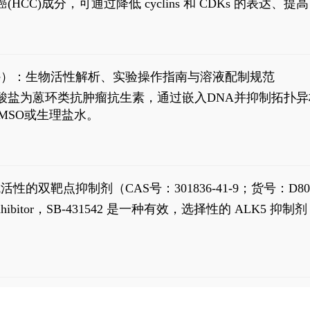
过抗肝癌(HCC)成分，可通过降低 cyclins 和 CDKs 的表达、提
R 通路的激活。Ailanthone 可在Huh7细胞中诱导线粒体介导
-FL)和组成型活性截断AR剪接变体(AR-Vs, AR1-651)的抑制剂
chloride）：生物活性解析、实验操作指南与溶液配制规范
n) HCl阿霉素盐酸盐为蒽环类抗肿瘤抗生素，通过嵌入DNA并抑
MSO或生理盐水。
抗活性的双靶点抑制剂（CAS号：301836-41-9；货号：D80
 Receptor inhibitor，SB-431542 是一种有效，选择性的 A