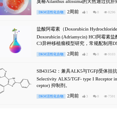
臭椿Ailanthus altissima的天然通
ne 可触发DNA损伤，其特征为 ATM/AT
2周前
DKM活性化合物
1
0
8296
是全长 Androgen Receptor (AR
盐酸阿霉素（Doxorubicin Hydro
Doxorubicin (Adriamyci
C3异种移植瘤模型研究，常规配制用D
2周前
DKM活性化合物
2
0
9103
SB431542：兼具ALK5与TGFβ受体拮
Selectivity ALK5/TGF- type I
ceptor) 抑制剂。
2周前
DKM活性化合物
3
0
7591