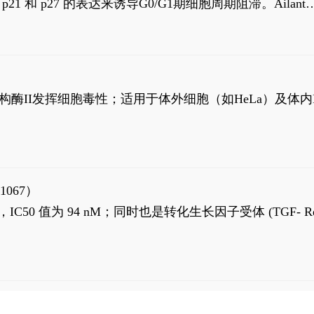
高 p21 和 p27 的表达来诱导G0/G1期细胞周期阻滞。Ailanth
、涉及 PI3K/AKT 信号通路的细胞凋亡。Ailanthone 也
，对应的IC50值分别为69 nM和309 nM。
制拓扑异构酶II发挥细胞毒性；适用于体外细胞（如HeLa）及体内
1067）
LK5 抑制剂，IC50 值为 94 nM；同时也是转化生长因子受体 (TGF- R