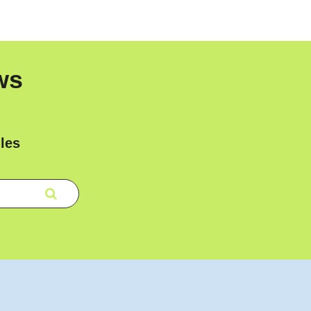
ws
les