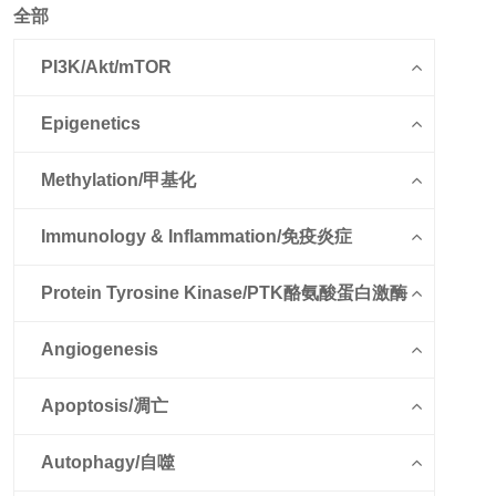
全部
PI3K/Akt/mTOR
Epigenetics
Methylation/甲基化
Immunology & Inflammation/免疫炎症
Protein Tyrosine Kinase/PTK酪氨酸蛋白激酶
Angiogenesis
Apoptosis/凋亡
Autophagy/自噬