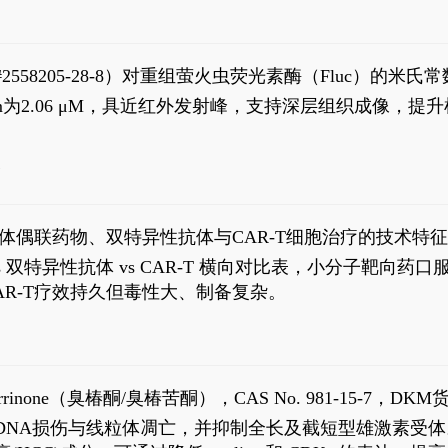
S#2558205-28-8）对重组萤火虫荧光素酶（Fluc）的
实现活体动物模型中极低给药剂量下的高灵敏度、非侵入
，Km为2.06 μM，具近红外发射峰，支持深层组织成像
7
体偶联药物、双特异性抗体与CAR-T细胞治疗的技术特
DC vs 双特异性抗体 vs CAR-T 横向对比表，小分子
R-T疗效持久但毒性大、制备复杂。
0
aparrinone（臭椿酮/臭椿苦酮），CAS No. 981-15-7，DKM货
伤与线粒体凋亡，并抑制全长及截短型雄激素受体。Ailanthone (