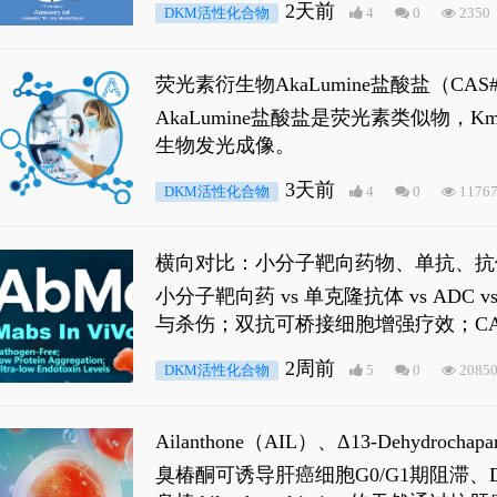
2天前
DKM活性化合物
4
0
2350
荧光素衍生物AkaLumine盐酸盐（CA
穿透能力，大幅增强成像信噪比，从而
AkaLumine盐酸盐是荧光素类似物
生物发光成像。
3天前
DKM活性化合物
4
0
1176
横向对比：小分子靶向药物、单抗、抗
小分子靶向药 vs 单克隆抗体 vs A
与杀伤；双抗可桥接细胞增强疗效；CA
2周前
DKM活性化合物
5
0
2085
Ailanthone（AIL）、Δ13-Dehydroch
臭椿酮可诱导肝癌细胞G0/G1期阻滞、DNA损