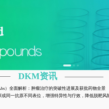
DKM资讯
异性抗体（bsAbs）全面解析：肿瘤治疗的突破性进展及获批药物全景
种抗原或同一抗原不同表位，增强特异性与疗效，降低脱靶