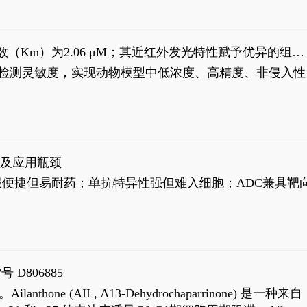
米氏常数（Km）为2.06 μM；其近红外发光特性赋予优异的组织
式生物发光动态追踪。
，提升检测灵敏度，实现动物模型中低浓度、高精度、非侵入性
征及应用瓶颈
靶向药口服便捷但易耐药；单抗特异性强但难入细胞；ADC兼具靶
号 D806885
AIL, Δ13-Dehydrochaparrinone) 是一种来自