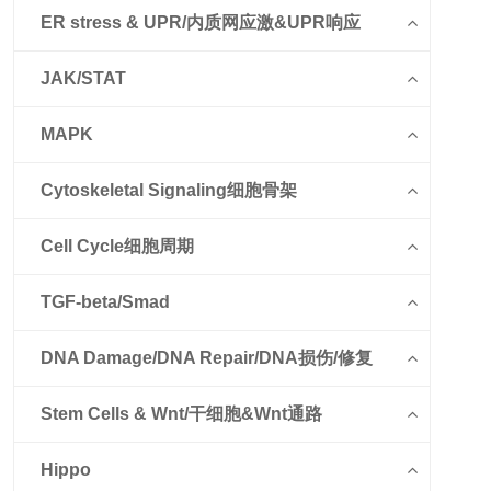
ER stress & UPR/内质网应激&UPR响应
JAK/STAT
MAPK
Cytoskeletal Signaling细胞骨架
Cell Cycle细胞周期
TGF-beta/Smad
DNA Damage/DNA Repair/DNA损伤/修复
Stem Cells & Wnt/干细胞&Wnt通路
Hippo