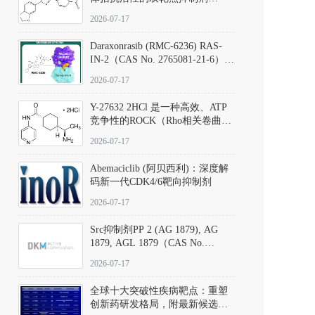
（CAS号：301836-41-9；货号：
2026-07-17
D801067）
Daraxonrasib (RMC-6236) RAS-
IN-2（CAS No. 2765081-21-6）：
体外与体内药理学评价方法，靶
2026-07-17
向KRAS/NRAS/HRAS的广谱RAS
抑制剂
Y-27632 2HCl 是一种高效、ATP
竞争性的ROCK（Rho相关卷曲螺
旋蛋白激酶）选择性抑制剂，可
2026-07-17
同等抑制ROCK1与ROCK2；其通
过精准嵌入激酶的ATP结合位点
Abemaciclib (阿贝西利)：深度解
发挥抑制作用，对ROCK1和
码新一代CDK4/6靶向抑制剂
ROCK2的解离常数（Ki）分别为
140 nM和300 nM；在众多丝氨酸/
2026-07-17
苏氨酸激酶（如PKC、MLCK）
中，其靶向ROCK的选择性超过
Src抑制剂PP 2 (AG 1879), AG
200倍，凸显出优异的分子特异
1879, AGL 1879（CAS No.
性。
172889-27-9）｜货号 D807008｜
2026-07-17
应用指南
全球十大突破性疾病靶点：重塑
创新药研发格局，附最新候选分