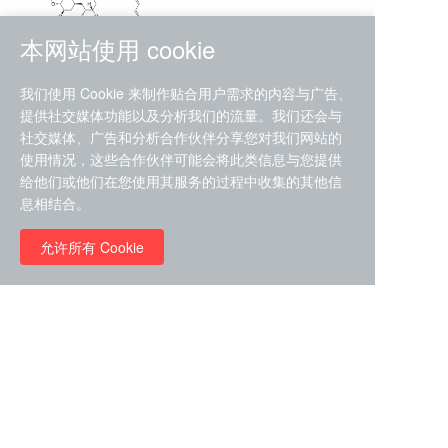
本网站使用 cookie
RMC-4630 (SHP2-IN-7)
我们使用 Cookie 来制作贴合用户需求的内容与广告、
（CAS#2172652-48-9 目录
提供社交媒体功能以及分析我们的流量。我们还会与
号D9063487）
社交媒体、广告和分析合作伙伴分享您对我们网站的
RMC-6272（ Cas
No.:2382769-46-0 目录号
使用情况，这些合作伙伴可能会将此类信息与您提供
D9036531）
给他们或他们在您使用其服务的过程中收集的其他信
￥1850.00
息相结合。
允许所有 Cookie
￥11680.00