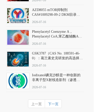
2026-07-16
(Elironrasib)CAS#2641998-63-0
AZD8055 mTOR抑制剂
CAS#1009298-09-2 DKM目录号
D801555：一种强效双靶向mTOR
2026-07-16
激酶抑制剂的深度剖析
Phenylacetyl Coenzyme A，
Phenylacetyl CoA;苯乙酰辅酶A
CAS#7532-39-0 目录号D944626
2026-07-16
GSK3787（CAS No. 188591-46-
0）：葛兰素史克研发的高选择
性、不可逆共价PPARδ特异性拮
2026-07-16
抗剂，被广泛视为研究PPARδ核
受体生理功能、信号通路验证及
Iodixanol碘克沙醇是一种创新的
靶点药理机制的金标准化学探
非离子型X射线造影剂（渗透压
针。
290 mOsm/kg），也是目前唯一
2026-07-16
在血管内给药时与血浆等渗的临
床可用造影剂。Iodixanol其CAS
号为92339-11-2
上一页
下一页