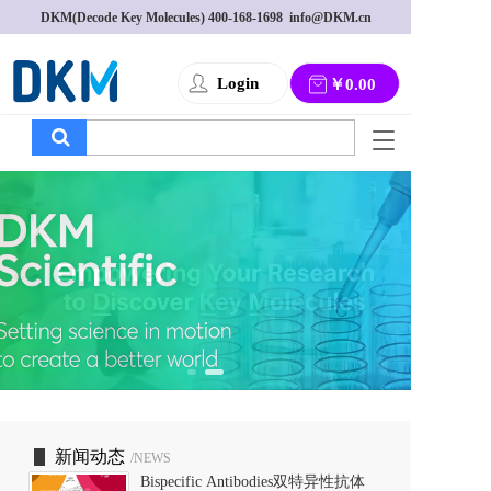
DKM(Decode Key Molecules) 
400-168-1698
  info@DKM.cn
Login
￥0.00
T
o
g
g
l
e
n
a
v
i
g
a
t
i
o
新闻动态
/NEWS
n
Bispecific Antibodies双特异性抗体