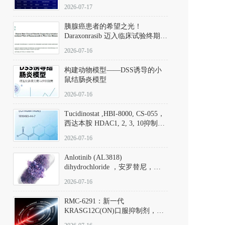
子清单
2026-07-17
胰腺癌患者的希望之光！
Daraxonrasib 迈入临床试验终期阶
段
2026-07-16
构建动物模型——DSS诱导的小
鼠结肠炎模型
2026-07-16
Tucidinostat ,HBI-8000, CS-055，
西达本胺 HDAC1, 2, 3, 10抑制剂
(CAS#1616493-44-7 目录号
2026-07-16
D808567) - DKM活性分子
Anlotinib (AL3818)
dihydrochloride ，安罗替尼，
ALTN、 Anlotinib、 Anlotinib
2026-07-16
Hydrochloride实验方法步骤SOP
RMC-6291：新一代
KRASG12C(ON)口服抑制剂，
RMC-6291