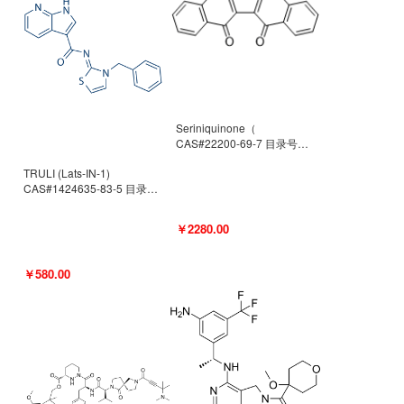
Seriniquinone（
CAS#22200-69-7 目录号
D940363）
TRULI (Lats-IN-1)
CAS#1424635-83-5 目录号
D801061
￥2280.00
￥580.00