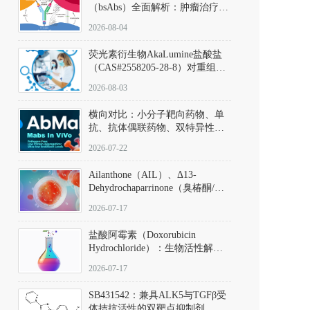
（bsAbs）全面解析：肿瘤治疗的
突破性进展及获批药物全景
2026-08-04
荧光素衍生物AkaLumine盐酸盐
（CAS#2558205-28-8）对重组萤
火虫荧光素酶（Fluc）的米氏常
2026-08-03
数（Km）为2.06 μM；其近红外
发光特性赋予优异的组织穿透能
横向对比：小分子靶向药物、单
力，大幅增强成像信噪比，从而
抗、抗体偶联药物、双特异性抗
实现活体动物模型中极低给药剂
体与CAR-T细胞治疗的技术特征
量下的高灵敏度、非侵入式生物
2026-07-22
及应用瓶颈
发光动态追踪。
Ailanthone（AIL）、Δ13-
Dehydrochaparrinone（臭椿酮/臭
椿苦酮），CAS No. 981-15-7，
2026-07-17
DKM货号 D806885
盐酸阿霉素（Doxorubicin
Hydrochloride）：生物活性解
析、实验操作指南与溶液配制规
2026-07-17
范
SB431542：兼具ALK5与TGFβ受
体拮抗活性的双靶点抑制剂