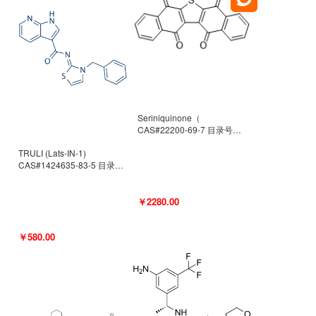
Seriniquinone（
CAS#22200-69-7 目录号
D940363）
TRULI (Lats-IN-1)
CAS#1424635-83-5 目录号
D801061
￥2280.00
￥580.00