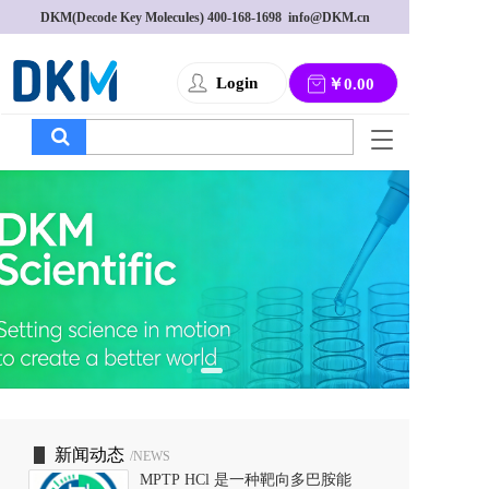
DKM(Decode Key Molecules) 
400-168-1698
  info@DKM.cn
Login
￥0.00
T
o
g
g
l
e
n
a
v
i
g
a
t
i
o
新闻动态
/NEWS
n
MPTP HCl 是一种靶向多巴胺能