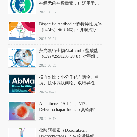
神经元的神经毒素，广泛用于构
建帕金森病动物模型。该化合物
2026-08-07
以盐酸盐形式存在，可触发线粒
体介导的神经元凋亡。其经典应
Bispecific Antibodies双特异性抗体
用即为选择性损毁中脑黑质致密
（bsAbs）全面解析：肿瘤治疗的
部多巴胺能神经元，从而可靠模
突破性进展及获批药物全景
拟帕金森病的核心病理与行为表
2026-08-04
型。
荧光素衍生物AkaLumine盐酸盐
（CAS#2558205-28-8）对重组萤
火虫荧光素酶（Fluc）的米氏常
2026-08-03
数（Km）为2.06 μM；其近红外
发光特性赋予优异的组织穿透能
横向对比：小分子靶向药物、单
力，大幅增强成像信噪比，从而
抗、抗体偶联药物、双特异性抗
实现活体动物模型中极低给药剂
体与CAR-T细胞治疗的技术特征
量下的高灵敏度、非侵入式生物
2026-07-22
及应用瓶颈
发光动态追踪。
Ailanthone（AIL）、Δ13-
Dehydrochaparrinone（臭椿酮/臭
椿苦酮），CAS No. 981-15-7，
2026-07-17
DKM货号 D806885
盐酸阿霉素（Doxorubicin
Hydrochloride）：生物活性解