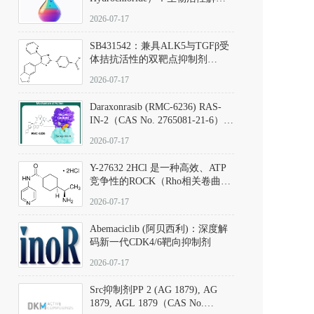
析、实验操作指南与溶液配制规
2026-07-17
范
SB431542：兼具ALK5与TGFβ受
体拮抗活性的双靶点抑制剂
（CAS号：301836-41-9；货号：
2026-07-17
D801067）
Daraxonrasib (RMC-6236) RAS-
IN-2（CAS No. 2765081-21-6）：
体外与体内药理学评价方法，靶
2026-07-17
向KRAS/NRAS/HRAS的广谱RAS
抑制剂
Y-27632 2HCl 是一种高效、ATP
竞争性的ROCK（Rho相关卷曲螺
旋蛋白激酶）选择性抑制剂，可
2026-07-17
同等抑制ROCK1与ROCK2；其通
过精准嵌入激酶的ATP结合位点
Abemaciclib (阿贝西利)：深度解
发挥抑制作用，对ROCK1和
码新一代CDK4/6靶向抑制剂
ROCK2的解离常数（Ki）分别为
140 nM和300 nM；在众多丝氨酸/
2026-07-17
苏氨酸激酶（如PKC、MLCK）
中，其靶向ROCK的选择性超过
Src抑制剂PP 2 (AG 1879), AG
200倍，凸显出优异的分子特异
1879, AGL 1879（CAS No.