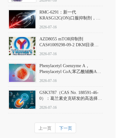
2026-07-16
Hydrochloride实验方法步骤SOP
RMC-6291：新一代
KRASG12C(ON)口服抑制剂，
RMC-6291
2026-07-16
(Elironrasib)CAS#2641998-63-0
AZD8055 mTOR抑制剂
CAS#1009298-09-2 DKM目录号
D801555：一种强效双靶向mTOR
2026-07-16
激酶抑制剂的深度剖析
Phenylacetyl Coenzyme A，
Phenylacetyl CoA;苯乙酰辅酶A
CAS#7532-39-0 目录号D944626
2026-07-16
GSK3787（CAS No. 188591-46-
0）：葛兰素史克研发的高选择
性、不可逆共价PPARδ特异性拮
2026-07-16
抗剂，被广泛视为研究PPARδ核
受体生理功能、信号通路验证及
靶点药理机制的金标准化学探
上一页
下一页
针。