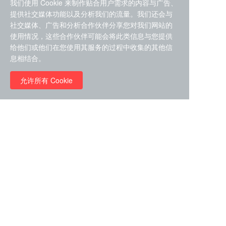
我们使用 Cookie 来制作贴合用户需求的内容与广告、
提供社交媒体功能以及分析我们的流量。我们还会与
社交媒体、广告和分析合作伙伴分享您对我们网站的
使用情况，这些合作伙伴可能会将此类信息与您提供
给他们或他们在您使用其服务的过程中收集的其他信
ZDZ-553， compound 22a，
息相结合。
STAT1抑制剂 目录号
RMC-6291 (Elironrasib)
D9181792
（CAS#2641998-63-0 目录
允许所有 Cookie
号D8001606）
￥8960.00
￥2580.00