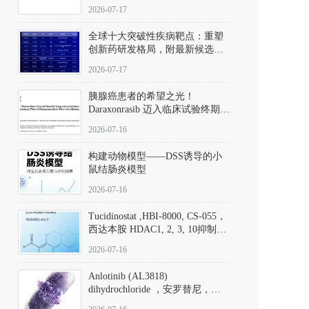
性。
172889-27-9）｜货号 D807008｜
2026-07-17
应用指南
全球十大突破性疾病靶点：重塑
创新药研发格局，附最新候选分
子清单
2026-07-17
胰腺癌患者的希望之光！
Daraxonrasib 迈入临床试验终期阶
段
2026-07-16
构建动物模型——DSS诱导的小
鼠结肠炎模型
2026-07-16
Tucidinostat ,HBI-8000, CS-055，
西达本胺 HDAC1, 2, 3, 10抑制剂
(CAS#1616493-44-7 目录号
2026-07-16
D808567) - DKM活性分子
Anlotinib (AL3818)
dihydrochloride ，安罗替尼，
ALTN、 Anlotinib、 Anlotinib